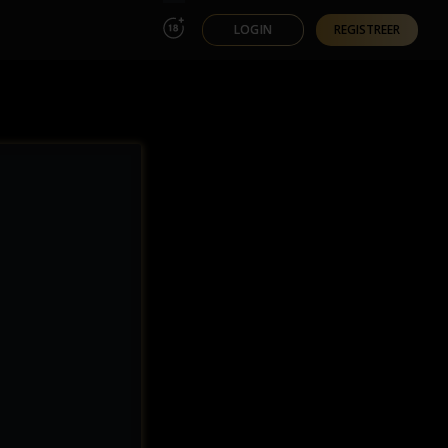
LOGIN
REGISTREER