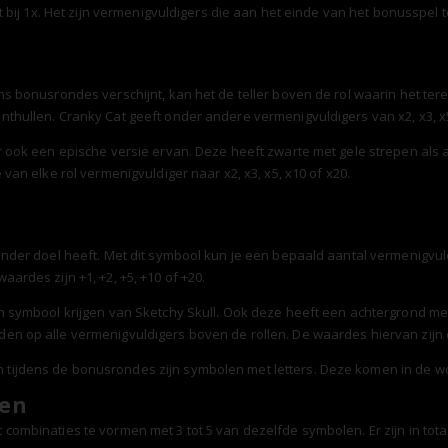
nt bij 1x. Het zijn vermenigvuldigers die aan het einde van het bonusspel
ns bonusrondes verschijnt, kan het de teller boven de rol waarin het ter
thullen. Cranky Cat geeft onder andere vermenigvuldigers van x2, x3, x5
r ook een epische versie ervan. Deze heeft zwarte met gele strepen als 
 van elke rol vermenigvuldiger naar x2, x3, x5, x10 of x20.
ander doel heeft. Met dit symbool kun je een bepaald aantal vermenigvuld
ardes zijn +1, +2, +5, +10 of +20.
ch symbool krijgen van Sketchy Skull. Ook deze heeft een achtergrond m
en op alle vermenigvuldigers boven de rollen. De waardes hiervan zijn op
jdens de bonusrondes zijn symbolen met letters. Deze komen in de woorden
len
ombinaties te vormen met 3 tot 5 van dezelfde symbolen. Er zijn in totaal