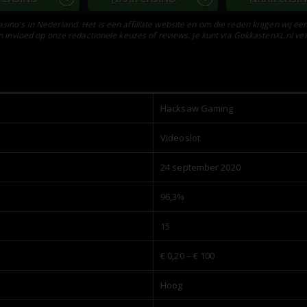
ino's in Nederland. Het is een affiliate website en om die reden krijgen wij ee
en invloed op onze redactionele keuzes of reviews. Je kunt via GokkastenXL.nl 
Hacksaw Gaming
Videoslot
24 september 2020
96,3%
15
€ 0,20 – € 100
Hoog