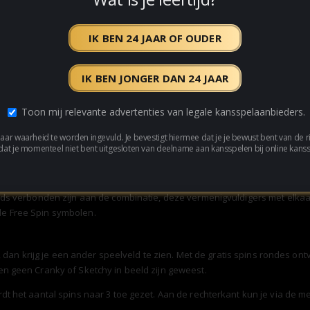
 een speelveld van 5 rollen en 5 rijen met in totaal 15 winlijnen. Er zijn 
aties compleet maken terwijl ze vermenigvuldigers onthullen en toepas
IK BEN 24 JAAR OF OUDER
aast de BET knop de inzet wijzigen met de pijltjestoetsen. In de originel
kopen voor de bonus.
IK BEN JONGER DAN 24 JAAR
er zo dat vanwege de kansspelwet deze Buy Bonus features niet toegestaa
Toon mij relevante advertenties van legale kansspelaanbieders.
t naar waarheid te worden ingevuld. Je bevestigt hiermee dat je je bewust bent van de ri
dat je momenteel niet bent uitgesloten van deelname aan kansspelen bij online kans
t ook een willekeurige vermenigvuldiger die actief zal worden als het d
t, zal het vermenigvuldigers van 2x, 3x of 5x bevatten.
ilds verbonden zijn aan de combinatie, deze vermenigvuldigers met elka
de Free Spin symbolen.
t, dan krijg je een ander speelveld te zien. Met de gratis spins rondes ontv
en geen Cranky of Sketchy in beeld zijn geweest.
dt het aantal spins naar 3 toe gezet. Aan de rechterkant kun je via de m