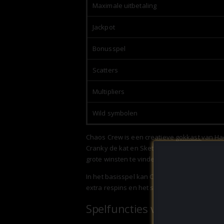
Maximale uitbetaling
Jackpot
Bonusspel
Scatters
Multipliers
Wild symbolen
Chaos Crew is een creatieve
gokkast
van Ha
Cranky de kat en Sketchy de skelethoofd. Ho
grote winsten te vinden zijn.
In het basisspel kan Cranky Cat optreden als
extra respins en het spel nieuw leven inbla
Spelfuncties van Chaos Cr