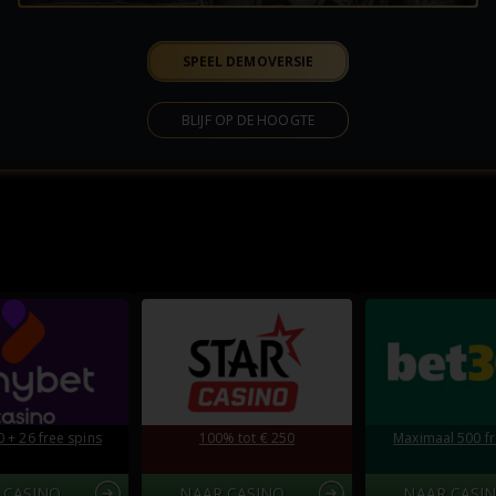
SPEEL DEMOVERSIE
BLIJF OP DE HOOGTE
0 + 26 free spins
100% tot € 250
Maximaal 500 fr
 CASINO
NAAR CASINO
NAAR CASI