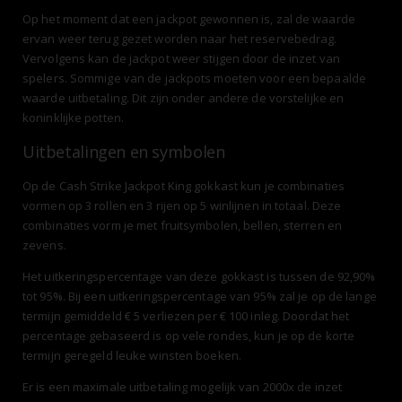
Op het moment dat een jackpot gewonnen is, zal de waarde
ervan weer terug gezet worden naar het reservebedrag.
Vervolgens kan de jackpot weer stijgen door de inzet van
spelers. Sommige van de jackpots moeten voor een bepaalde
waarde uitbetaling. Dit zijn onder andere de vorstelijke en
koninklijke potten.
Uitbetalingen en symbolen
Op de Cash Strike Jackpot King gokkast kun je combinaties
vormen op 3 rollen en 3 rijen op 5 winlijnen in totaal. Deze
combinaties vorm je met fruitsymbolen, bellen, sterren en
zevens.
Het uitkeringspercentage van deze gokkast is tussen de 92,90%
tot 95%. Bij een uitkeringspercentage van 95% zal je op de lange
termijn gemiddeld € 5 verliezen per € 100 inleg. Doordat het
percentage gebaseerd is op vele rondes, kun je op de korte
termijn geregeld leuke winsten boeken.
Er is een maximale uitbetaling mogelijk van 2000x de inzet