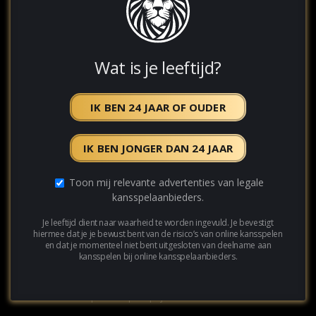
symbolen bij komen voor extra winsten. Je krijgt hiervoor 3
respins in totaal. Wanneer er opnieuw een juist symbool in
beeld komt, zullen de respins teruggezet worden. Deze
geldinslag bonus is afgelopen als er geen extra symbolen meer
Wat is je leeftijd?
komen en de respin teller op 0 staat.
Gouden inslagfunctie
IK BEN 24 JAAR OF OUDER
Elke keer dat er verzamel-, geld- of geldpotsymbolen op rollen
verschijnen, kunnen ze boven het speelveld toegevoegd
IK BEN JONGER DAN 24 JAAR
worden aan het ‘geldinslag’ logo. Wanneer de goudne
inslagfunctie wordt geactiveerd, dan krijg je genoeg van de
juiste symbolen op de rollen om de geldinslag
bonus
te starten.
Toon mij relevante advertenties van legale
kansspelaanbieders.
Jackpot prijzen
Je leeftijd dient naar waarheid te worden ingevuld. Je bevestigt
hiermee dat je je bewust bent van de risico’s van online kansspelen
Iedere ronde maak je kans op jackpot geldbedragen. Wanneer
en dat je momenteel niet bent uitgesloten van deelname aan
er 3 jackpotkoning deluxe overlay symbolen verschijnen op
kansspelen bij online kansspelaanbieders.
rollen 1, 2 en 3, zal de deluxe bonus gestart worden. Bij deze
bonusfeature is het de bedoeling om kroonsymbolen te draaien
voor een betere positie op de prijzenladder.