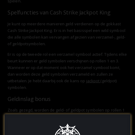
spelen.
Spelfuncties van Cash Strike Jackpot King
Je kunt op meerdere manieren geld verdienen op de gokkast
Cash Strike Jackpot King. Er is in het basisspel een wild symbool
die alle symbolen kan vervangen afgezien van verzamel-, geld-
of geldpotsymbolen.
Er is op de tweede rol een verzamel symbool actief. Tijdens elke
beurt kunnen er geld symbolen verschijnen op rollen 1 en 3.
Wanneer er op dat moment ook het verzamel symbool komt,
dan worden deze geld symbolen verzameld en zullen ze
uitbetalen. Je hebt daarbij ook de kans op
jackpot
(geldpot)
symbolen.
Geldinslag bonus
Zoals gezegd, worden de geld- of geldpot symbolen op rollen 1
en 3 binnengesleept als er tegelijkertijd op rol 2 een
verzamelsymbool verschijnt. Vervolgens zal het verzamel
symbool blijven staan en kunnen er extra geld- of geldpot