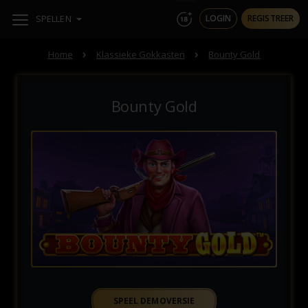
} }
SPELLEN
LOGIN
REGISTREER
Home
Klassieke Gokkasten
Bounty Gold
ORANJE PALACE
100% tot € 250
Bounty Gold
SPEEL DEMOVERSIE