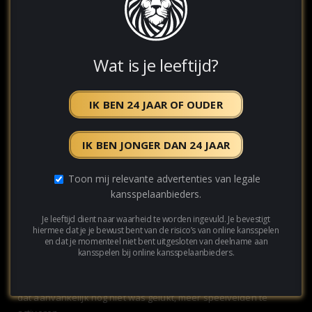
De Bounty Gold slot heeft een random feature in de basis game
en daarnaast een soort Hold & Win-bonusspel.
Instant Win feature
Wat is je leeftijd?
Op willekeurige momenten in het basis spel kan er een
brandend geldzaksymbool landen op de reels, dat een bepaald
IK BEN 24 JAAR OF OUDER
bedrag bij zich draagt. Het bedrag dat op de zak vermeld staat,
dat is de prijs die jij onmiddellijk krijgt uitbetaald.
IK BEN JONGER DAN 24 JAAR
Re-spin feature
Toon mij relevante advertenties van legale
Deze Money Respin heeft veel weg van de welbekende Hold &
kansspelaanbieders.
Win-feature, maar dan met vier 5x3 speelvelden. Hoeveel er
precies in de basis actief zijn, dat hangt af van het aantal
Je leeftijd dient naar waarheid te worden ingevuld. Je bevestigt
gedraaide scatters. Heb je er minimaal 6, dan heb je de
hiermee dat je je bewust bent van de risico’s van online kansspelen
en dat je momenteel niet bent uitgesloten van deelname aan
beschikking over slechts 1 veld. Voor het unlocken van alle vier
kansspelen bij online kansspelaanbieders.
zijn er 26 nodig.
Tijdens deze feature van Bounty Gold slot is het mogelijk om, als
dat aanvankelijk nog niet was gelukt, meer speelvelden te