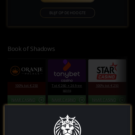
BLIJF OP DE HOOGTE
Book of Shadows
100% tot € 250
Tot € 260 + 26 free
100% tot € 250
M
spins
NAAR CASINO
NAAR CASINO
NAAR CASINO
N
GokkastenXL.nl werkt samen met legale online casino's in Nederland.
Het is een affiliate website en om die reden krijgen wij een vergoeding
als je via onze website een account aanmaakt. Dit kost jou niets
extra's en heeft geen invloed op onze redactionele keuzes of reviews.
Je kunt via GokkastenXL.nl veilig en betrouwbaar een account
aanmaken.