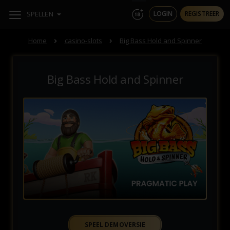
} }
SPELLEN
LOGIN
REGISTREER
Home
casino-slots
Big Bass Hold and Spinner
ORANJE PALACE
100% tot € 250
Big Bass Hold and Spinner
SPEEL DEMOVERSIE