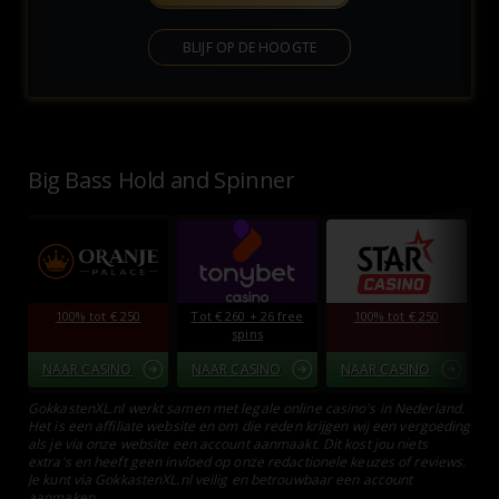
BLIJF OP DE HOOGTE
Big Bass Hold and Spinner
100% tot € 250
Tot € 260 + 26 free
100% tot € 250
M
spins
NAAR CASINO
NAAR CASINO
NAAR CASINO
N
GokkastenXL.nl werkt samen met legale online casino's in Nederland.
Het is een affiliate website en om die reden krijgen wij een vergoeding
als je via onze website een account aanmaakt. Dit kost jou niets
extra's en heeft geen invloed op onze redactionele keuzes of reviews.
Je kunt via GokkastenXL.nl veilig en betrouwbaar een account
aanmaken.