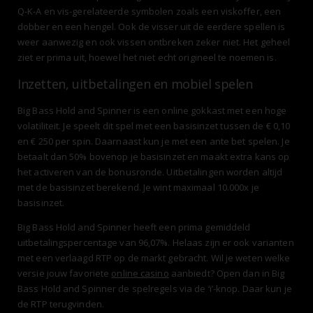
Q-K-A en vis-gerelateerde symbolen zoals een viskoffer, een
dobber en een hengel. Ook de visser uit de eerdere spellen is
weer aanwezig en ook vissen ontbreken zeker niet. Het geheel
ziet er prima uit, hoewel het niet echt origineel te noemen is.
Inzetten, uitbetalingen en mobiel spelen
Big Bass Hold and Spinner is een online gokkast met een hoge
volatiliteit. Je speelt dit spel met een basisinzet tussen de € 0,10
en € 250 per spin. Daarnaast kun je met een ante bet spelen. Je
betaalt dan 50% bovenop je basisinzet en maakt extra kans op
het activeren van de bonusronde. Uitbetalingen worden altijd
met de basisinzet berekend. Je wint maximaal 10.000x je
basisinzet.
Big Bass Hold and Spinner heeft een prima gemiddeld
uitbetalingspercentage van 96,07%. Helaas zijn er ook varianten
met een verlaagd RTP op de markt gebracht. Wil je weten welke
versie jouw favoriete
online casino
aanbiedt? Open dan in Big
Bass Hold and Spinner de spelregels via de ‘i’-knop. Daar kun je
de RTP terugvinden.