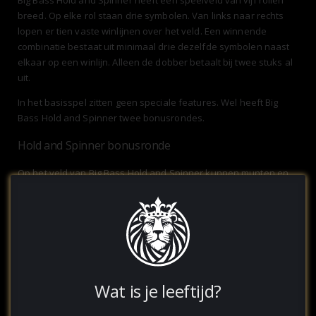
breed. Op elke rol staan drie symbolen. Van links naar rechts
lopen er tien vaste winlijnen over het veld. Een winnende
combinatie bestaat uit minimaal drie dezelfde symbolen naast
elkaar op een winlijn. Alleen de dobber betaalt bij twee stuks al
uit.
In het basisspel zitten geen speciale features.
Wel heeft Big
Bass Hold and Spinner twee bonusrondes.
Hold and Spinner bonusronde
Op het veld van Big Bass Hold and Spinner kunnen munten en
diamanten verschijnen. Die hebben allemaal een geldwaarde
tussen de 1x en 2000x de inzet bij zich. Staan er minimaal drie
van deze symbolen tegelijkertijd op het speelveld? Dan begint
de Hold and Spinner bonusronde. Alle geldsymbolen (munten
en diamanten) blijven op het veld staan, terwijl de andere
symbolen verdwijnen.
Wat is je leeftijd?
Je krijgt nu vier respins toegekend. Hierbij kunnen er alleen lege
vakjes op geldsymbolen op het veld verschijnen. Elke keer als