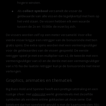
hogere winsten.
●
Als
collect symbool
verzamelt de visser de
geldwaarde van alle vissen die tegelijkertijd met hem op
het veld staan. De vissen hebben elk een waarde
tussen de 2x en 10.000x de inzet bij zich.
De vissers worden zelf op een meter verzameld. Voor elke
vierde visser krijg je een retrigger van de bonusronde met tien
gratis spins. Die extra spins worden met een vermenigvuldiger
voor de geldwaardes van de vissen gespeeld. De eerste
retrigger speel je met een multiplier van x2, de tweede met een
vermenigvuldiger van x3 en de derde met een vermenigvuldiger
van x10. Na die laatste retrigger kun je de bonusronde niet meer
verlengen.
Graphics, animaties en thematiek
Big Bass Hold and Spinner heeft een prettige uitstraling en een
rustige sfeer. Het
videoslot
werkt grotendeels met dezelfde
symbolen als eerdere online gokkasten uit deze serie. Dat
betekent dat het speelveld gevuld is met de kaartsymbolen 10-J-