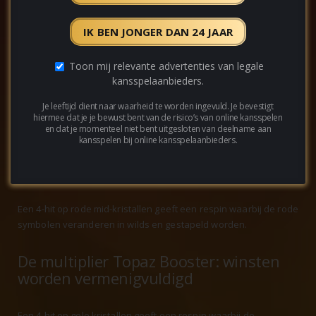
Deze slot game heeft verschillende features en boosters zoals
hieronder aangegeven:
IK BEN JONGER DAN 24 JAAR
Wild Ruby Booster
Multiplier Topaz Booster
Toon mij relevante advertenties van legale
Sapphire Booster
kansspelaanbieders.
Super Booster Spin
Je leeftijd dient naar waarheid te worden ingevuld. Je bevestigt
hiermee dat je je bewust bent van de risico’s van online kansspelen
Hieronder leggen we je deze features verder uit.
en dat je momenteel niet bent uitgesloten van deelname aan
kansspelen bij online kansspelaanbieders.
Wild Ruby Booster: Ruby verandert in
Wild
Een 4-hit op rode mid-kristallen geeft een respin waarbij de rode
symbolen veranderen in wilds en gestapeld worden.
De multiplier Topaz Booster: winsten
worden vermenigvuldigd
Een 4-hit op gele kristallen geeft een respin waarbij de