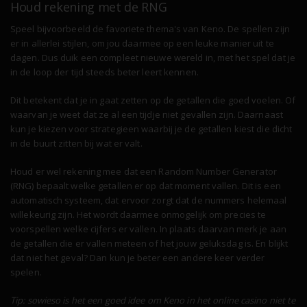
Houd rekening met de RNG
Speel bijvoorbeeld de favoriete thema's van Keno. De spellen zijn
er in allerlei stijlen, om jou daarmee op een leuke manier uit te
dagen. Dus duik een compleet nieuwe wereld in, met het spel dat je
in de loop der tijd steeds beter leert kennen.
Dit betekent dat je in gaat zetten op de getallen die goed voelen. Of
waarvan je weet dat ze al een tijdje niet gevallen zijn. Daarnaast
kun je kiezen voor strategieen waarbij je de getallen kiest die dicht
in de buurt zitten bij wat er valt.
Houd er wel rekening mee dat een Random Number Generator
(RNG) bepaalt welke getallen er op dat moment vallen. Dit is een
automatisch systeem, dat ervoor zorgt dat de nummers helemaal
willekeurig zijn. Het wordt daarmee onmogelijk om precies te
voorspellen welke cijfers er vallen. In plaats daarvan merk je aan
de getallen die er vallen meteen of het jouw geluksdag is. En blijkt
dat niet het geval? Dan kun je beter een andere keer verder
spelen.
Tip: sowieso is het een goed idee om Keno
in het online casino niet te