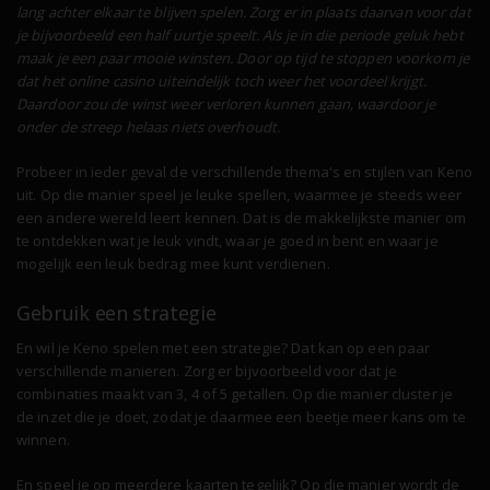
lang achter elkaar te blijven spelen. Zorg er in plaats daarvan voor dat
je bijvoorbeeld een half uurtje speelt. Als je in die periode geluk hebt
maak je een paar mooie winsten. Door op tijd te stoppen voorkom je
dat het online casino uiteindelijk toch weer het voordeel krijgt.
Daardoor zou de winst weer verloren kunnen gaan, waardoor je
onder de streep helaas niets overhoudt.
Probeer in ieder geval de verschillende thema's en stijlen van Keno
uit. Op die manier speel je leuke spellen, waarmee je steeds weer
een andere wereld leert kennen. Dat is de makkelijkste manier om
te ontdekken wat je leuk vindt, waar je goed in bent en waar je
mogelijk een leuk bedrag mee kunt verdienen.
Gebruik een strategie
En wil je Keno spelen met een strategie? Dat kan op een paar
verschillende manieren. Zorg er bijvoorbeeld voor dat je
combinaties maakt van 3, 4 of 5 getallen. Op die manier cluster je
de inzet die je doet, zodat je daarmee een beetje meer kans om te
winnen.
En speel je op meerdere kaarten tegelijk? Op die manier wordt de