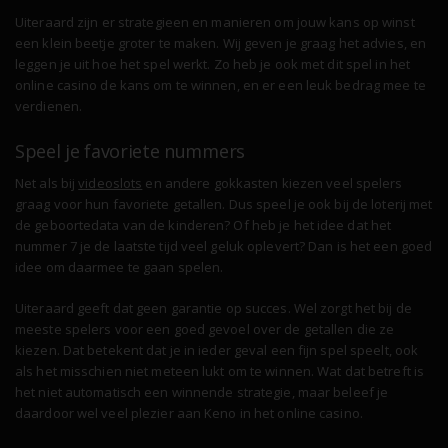
Uiteraard zijn er strategieen en manieren om jouw kans op winst
een klein beetje groter te maken. Wij geven je graag het advies, en
leggen je uit hoe het spel werkt. Zo heb je ook met dit spel in het
online casino de kans om te winnen, en er een leuk bedrag mee te
verdienen.
Speel je favoriete nummers
Net als bij
videoslots
en andere gokkasten kiezen veel spelers
graag voor hun favoriete getallen. Dus speel je ook bij de loterij met
de geboortedata van de kinderen? Of heb je het idee dat het
nummer 7 je de laatste tijd veel geluk oplevert? Dan is het een goed
idee om daarmee te gaan spelen.
Uiteraard geeft dat geen garantie op succes. Wel zorgt het bij de
meeste spelers voor een goed gevoel over de getallen die ze
kiezen. Dat betekent dat je in ieder geval een fijn spel speelt, ook
als het misschien niet meteen lukt om te winnen. Wat dat betreft is
het niet automatisch een winnende strategie, maar beleef je
daardoor wel veel plezier aan Keno in het online casino.