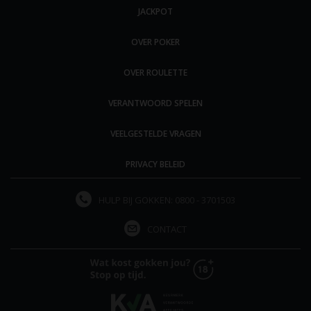
JACKPOT
OVER POKER
OVER ROULETTE
VERANTWOORD SPELEN
VEELGESTELDE VRAGEN
PRIVACY BELEID
HULP BIJ GOKKEN: 0800 - 3701503
CONTACT