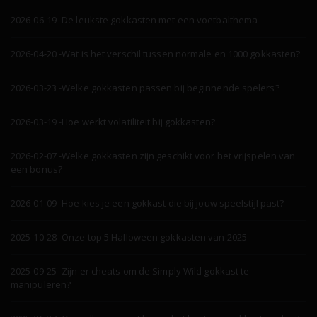
2026-06-19 -De leukste gokkasten met een voetbalthema
2026-04-20 -Wat is het verschil tussen normale en 1000 gokkasten?
2026-03-23 -Welke gokkasten passen bij beginnende spelers?
2026-03-19 -Hoe werkt volatiliteit bij gokkasten?
2026-02-07 -Welke gokkasten zijn geschikt voor het vrijspelen van
een bonus?
2026-01-09 -Hoe kies je een gokkast die bij jouw speelstijl past?
2025-10-28 -Onze top 5 Halloween gokkasten van 2025
2025-09-25 -Zijn er cheats om de Simply Wild gokkast te
manipuleren?