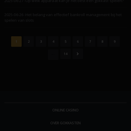
2025-06-27 -Op welk apparaat kan je het best een gokkast spelen?
2025-06-26 -Het belang van effectief bankroll management bij het
spelen van slots
1
2
3
4
5
6
7
8
9
...
14
ONLINE CASINO
OVER GOKKASTEN