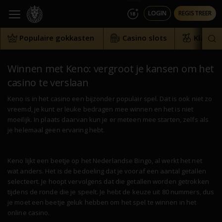
LOGIN
REGISTREER
Populaire gokkasten
Casino slots
Klassie
Winnen met Keno: vergroot je kansen om het
casino te verslaan
Keno is in het casino een bijzonder populair spel. Dat is ook niet zo
vreemd, je kunt er leuke bedragen mee winnen en het is niet
moeilijk. In plaats daarvan kun je er meteen mee starten, zelfs als
je helemaal geen ervaring hebt.
Keno lijkt een beetje op het Nederlandse Bingo, al werkt het net
wat anders. Het is de bedoeling dat je vooraf een aantal getallen
selecteert. Je hoopt vervolgens dat die getallen worden getrokken
tijdens de ronde die je speelt. Je hebt de keuze uit 80 nummers, dus
je moet een beetje geluk hebben om het spel te winnen in het
online casino.