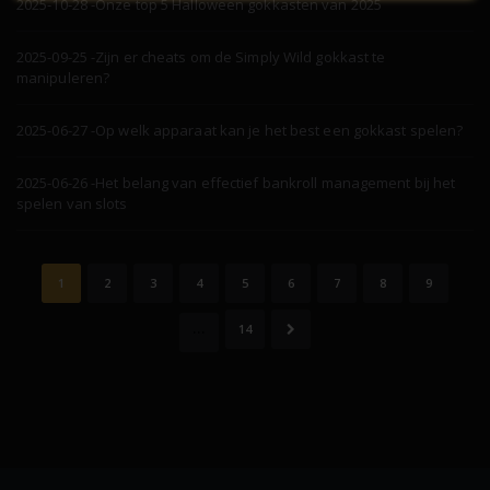
2025-10-28 -Onze top 5 Halloween gokkasten van 2025
2025-09-25 -Zijn er cheats om de Simply Wild gokkast te
manipuleren?
2025-06-27 -Op welk apparaat kan je het best een gokkast spelen?
2025-06-26 -Het belang van effectief bankroll management bij het
spelen van slots
1
2
3
4
5
6
7
8
9
...
14