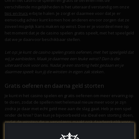
Om in het casino te spelen en gratis te oefenen met de
verschillende mogelijkheden is het uiteraard verstandig om onze
tips en trucs
erbij te halen. Je zorgt er daarmee voor dat je er
eenvoudig achter kunt komen hoe anderen ervoor zorgen dat ze
zoveel mogelijk kans maken op winst. Doe er je voordeel mee op
het moment dat je de casino spelen gratis speelt, met het speelgeld
dat we je daarvoor beschikbaar stellen.
Let op: je kunt de casino spelen gratis oefenen, met het speelgeld dat
wij je aanbieden. Maak je daarmee een leuke winst? Dan is die
uiteraard ook voor ons. Nadat je een storting hebt gedaan en je
daarmee speelt kun jij de winsten in eigen zak steken.
Gratis oefenen en daarna geld storten
Je kunt in het casino spelen en gratis oefenen om meer ervaring op
te doen, zodat de spellen niet helemaal nieuw meer voor je zijn
zodra je daar met echt geld mee aan de slag gaat. Heb je een spel
onder de knie? Dan kun je bijvoorbeeld via iDeal een storting doen,
zodat de winsten die je vervolgens maakt ook daadwerkelijk voor
jou zijn.