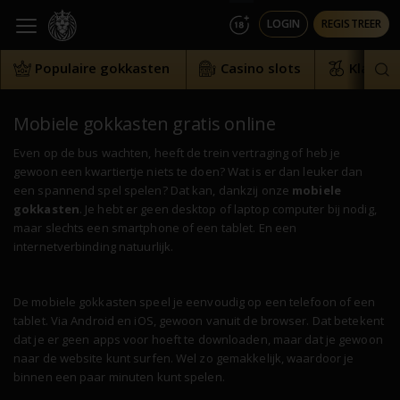
LOGIN
REGISTREER
Populaire gokkasten
Casino slots
Klassie
Mobiele gokkasten gratis online
Even op de bus wachten, heeft de trein vertraging of heb je
gewoon een kwartiertje niets te doen? Wat is er dan leuker dan
een spannend spel spelen? Dat kan, dankzij onze
mobiele
gokkasten
. Je hebt er geen desktop of laptop computer bij nodig,
maar slechts een smartphone of een tablet. En een
internetverbinding natuurlijk.
De mobiele gokkasten speel je eenvoudig op een telefoon of een
tablet. Via Android en iOS, gewoon vanuit de browser. Dat betekent
dat je er geen apps voor hoeft te downloaden, maar dat je gewoon
naar de website kunt surfen. Wel zo gemakkelijk, waardoor je
binnen een paar minuten kunt spelen.