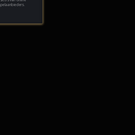
spelaanbieders.