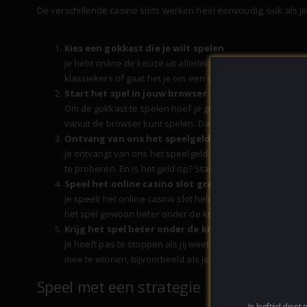
De verschillende casino slots werken heel eenvoudig, ook als je 
Kies een gokkast die je wilt spelen
Je hebt online de keuze uit allerlei gokkasten. Dus zoek j
klassiekers of gaat het je om een specifiek spel? Jij bepaa
Start het spel in jouw browser
Om de gokkast te spelen hoef je geen software te downloa
vanuit de browser kunt spelen. Dat betekent dat je daar 
Ontvang van ons het speelgeld
Je ontvangt van ons het speelgeld dat je kunt gebruiken. D
te proberen. En is het geld op? Start het spel opnieuw, z
Speel het online casino slot gratis
Je speelt het online casino slot helemaal gratis, net zolan
het spel gewoon beter onder de knie te krijgen?
Krijg het spel beter onder de knie
Je hoeft pas te stoppen als jij weet hoe de gokkast wer
mee te winnen, bijvoorbeeld als je zelf een storting hebt
Speel met een strategie
Je leeftijd dien