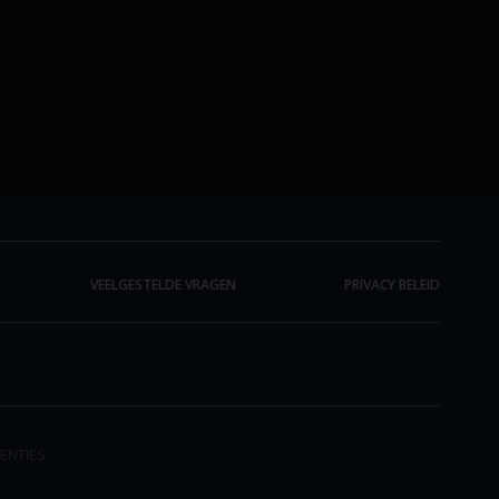
VEELGESTELDE VRAGEN
PRIVACY BELEID
ENTIES