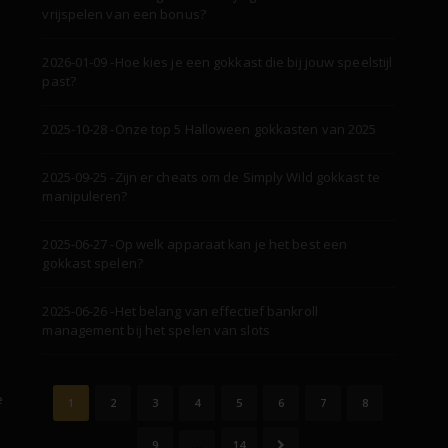
vrijspelen van een bonus?
2026-01-09 -Hoe kies je een gokkast die bij jouw speelstijl
past?
2025-10-28 -Onze top 5 Halloween gokkasten van 2025
2025-09-25 -Zijn er cheats om de Simply Wild gokkast te
manipuleren?
2025-06-27 -Op welk apparaat kan je het best een
gokkast spelen?
2025-06-26 -Het belang van effectief bankroll
management bij het spelen van slots
e
1
2
3
4
5
6
7
8
...
9
14