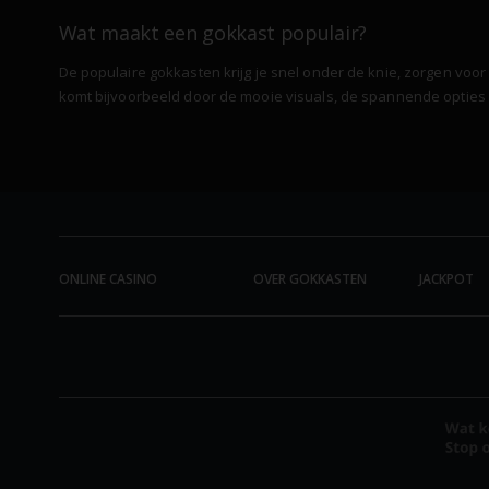
Wat maakt een gokkast populair?
De populaire gokkasten krijg je snel onder de knie, zorgen voor
komt bijvoorbeeld door de mooie visuals, de spannende opties 
ONLINE CASINO
OVER GOKKASTEN
JACKPOT