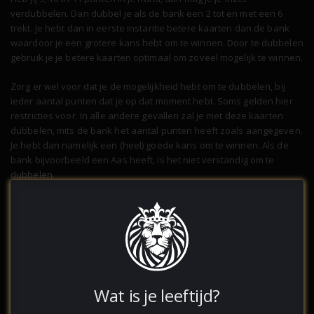
verdubbelen. Dan dubbel je als de bank een 2 tot en met een 6
trekt. Je hebt dan in eerste instantie betere kaarten dan de bank
waardoor je een grotere kans hebt om te winnen. Door te dubbelen
gebruik je je betere kaarten optimaal om zoveel mogelijk te winnen.
Zorg er wel voor dat je de mogelijkheid hebt om te dubbelen, bij
ieder aantal punten dat je op dat moment hebt. Soms gelden hier
restricties voor. In alle andere gevallen zal je met deze kaarten
dubbelen, mits de bank het aantal punten heeft zoals aangegeven.
Je hebt dan namelijk een (heel) goede kans om te winnen. Als de
bank bijvoorbeeld een Aas heeft, is het niet verstandig om te
dubbelen.
4. Jouw kaarten splitsen
Heb je twee keer een 4, een 5 of een 10? Dan mag je volgens de
regels van Black Jack splitsen. Het is belangrijk dat je bij slechte
kaarten zoals een 4 of 5 niet kiest voor splitsen.
Aan de andere kant zal je een 8 en een 8 of een aas en een aas
Wat is je leeftijd?
altijd splitsen.