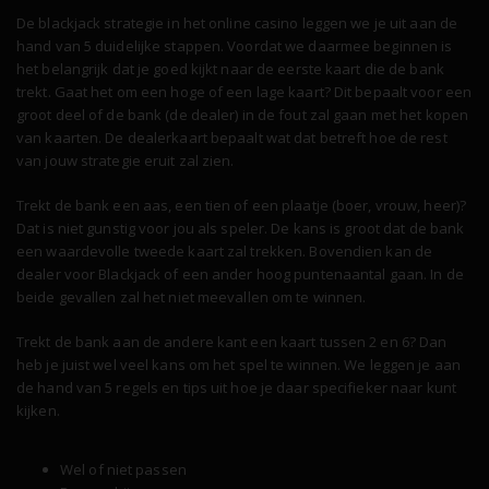
De blackjack strategie in het online casino leggen we je uit aan de
hand van 5 duidelijke stappen. Voordat we daarmee beginnen is
het belangrijk dat je goed kijkt naar de eerste kaart die de bank
trekt. Gaat het om een hoge of een lage kaart? Dit bepaalt voor een
groot deel of de bank (de dealer) in de fout zal gaan met het kopen
van kaarten. De dealerkaart bepaalt wat dat betreft hoe de rest
van jouw strategie eruit zal zien.
Trekt de bank een aas, een tien of een plaatje (boer, vrouw, heer)?
Dat is niet gunstig voor jou als speler. De kans is groot dat de bank
een waardevolle tweede kaart zal trekken. Bovendien kan de
dealer voor Blackjack of een ander hoog puntenaantal gaan. In de
beide gevallen zal het niet meevallen om te winnen.
Trekt de bank aan de andere kant een kaart tussen 2 en 6? Dan
heb je juist wel veel kans om het spel te winnen. We leggen je aan
de hand van 5 regels en tips uit hoe je daar specifieker naar kunt
kijken.
Wel of niet passen