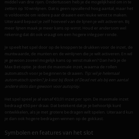
middel van drie rijen. Ondertussen heb je de mogelijkheid om in te
zetten op 10 winlijnen. Dat is geen opvallend hoog aantal, maar het
is voldoende om iedere paar draaien een leuke winst te maken.
Uiteraard bepaal je zelf hoeveel van de lijnen je wilt activeren. Bij
meer lijnen maak je meer kans op winst. Houd er andersom wel
rekening dat dit ook vraagt om een hogere inleg per ronde.
Je speelt het spel door op de knoppen te drukken voor de inzet, de
muntwaarde, de munten en de winlijnen die je wilt activeren. En wil
je gewoon zoveel mogelijk kans op winst maken? Dan heb je de
Max Bet-optie. Je doet de maximale inzet, waarna de rollen
automatisch voor je beginnen te draaien.
Tip: wil je helemaal
automatisch spelen? Je kiest bij
Book of Dead net als bij een aantal
andere slots dan gewoon voor autoplay.
Het spel speel je al vanaf €0,01 inzet per spin. De maximale inzet
bedraagt €50 per draai. Dat betekent dat je je behoorlijk kunt
ontwikkelen, als je met grotere bedragen wilt spelen. Uiteraard kun
je dan ook hogere bedragen winnen op de gokkast.
Symbolen en features van het slot