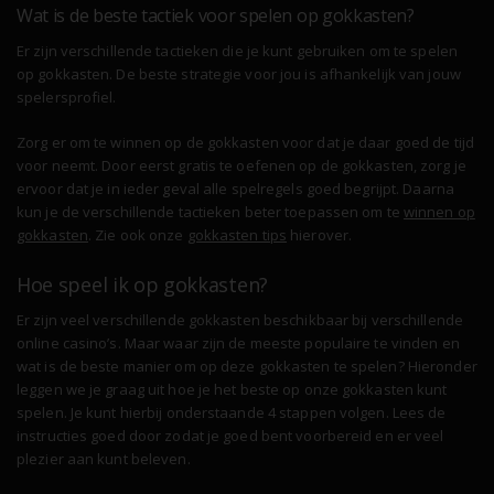
Wat is de beste tactiek voor spelen op gokkasten?
Er zijn verschillende tactieken die je kunt gebruiken om te spelen
op gokkasten. De beste strategie voor jou is afhankelijk van jouw
spelersprofiel.
Zorg er om te winnen op de gokkasten voor dat je daar goed de tijd
voor neemt. Door eerst gratis te oefenen op de gokkasten, zorg je
ervoor dat je in ieder geval alle spelregels goed begrijpt. Daarna
kun je de verschillende tactieken beter toepassen om te
winnen op
gokkasten
. Zie ook onze
gokkasten tips
hierover.
Hoe speel ik op gokkasten?
Er zijn veel verschillende gokkasten beschikbaar bij verschillende
online casino’s. Maar waar zijn de meeste populaire te vinden en
wat is de beste manier om op deze gokkasten te spelen? Hieronder
leggen we je graag uit hoe je het beste op onze gokkasten kunt
spelen. Je kunt hierbij onderstaande 4 stappen volgen. Lees de
instructies goed door zodat je goed bent voorbereid en er veel
plezier aan kunt beleven.