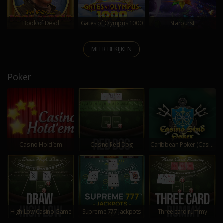
Book of Dead
Gates of Olympus 1000
Starburst
MEER BEKIJKEN
Poker
Casino Hold`em
Casino Red Dog
Caribbean Poker (Casino Stud)
High Low Casino Game
Supreme 777 Jackpots
Three card rummy