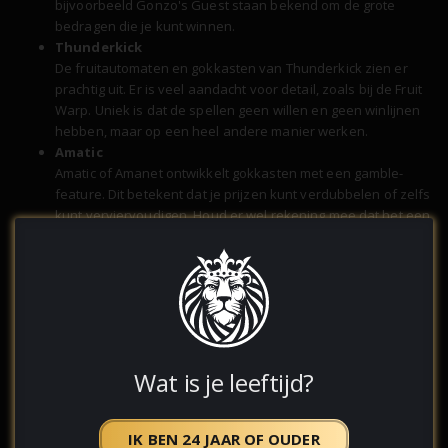
bijvoorbeeld Gonzo's Guest staan bekend om de grote
bedragen die je kunt winnen.
Thunderkick
De fruitautomaten en gokkasten van Thunderkick zien er
prachtig uit. Er is veel aandacht voor detail, zoals bij de Fruit
Warp. Uniek is dat de spellen geen willen en geen winlijnen
hebben, maar op een heel andere manier werken.
Amatic
Amatic of Amanet ontwikkelt gokkasten met een gamble-
feature. Dit betekent dat je prijzen kunt verdubbelen of zelfs
kunt verviervoudigen. Houd er wel rekening mee dat het een
gokje blijft, dus dat je ook met niets kunt eindigen als het
jouw dag niet blijkt te zijn.
Gamomat
De online gokkasten van Gamomat zijn nog niet zo bekend
in Nederland. Met name de Super Duper Cherry wordt
gewaardeerd door veel spelers. De Duitse ontwikkelaar
maakt nieuwe spellen die goed in elkaar zitten.
Wat is je leeftijd?
Gokkast features: Wild en Bonus symbolen
Er zijn allerlei features beschikbaar voor online gokkasten, die voor
IK BEN 24 JAAR OF OUDER