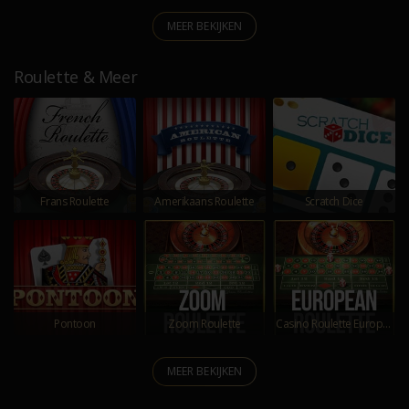
MEER BEKIJKEN
Roulette & Meer
Frans Roulette
Amerikaans Roulette
Scratch Dice
Pontoon
Zoom Roulette
Casino Roulette European
MEER BEKIJKEN