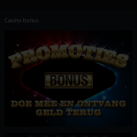
Casino bonus