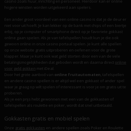
casino zoals huur, inrichting en personeel. Hierdoor kan er online
hogere winsten worden uitgekeerd aan spelers.
Een ander groot voordeel van een online casino is dat je de deur er
niet voor uit hoeft. Je kan lekker op de bank met chips of een biertje
erbij, op je computer of smartphone direct op je favoriete gokkast
online gaan spelen. Als je van tafelspellen houdt kun je die ook
gewoon online in onze casino portaal spelen. Je kunt alle spellen
op onze website gratis uitproberen en oefenen voor de grote
klapper. Maar je kunt ook wat geld storten door een van de vele
betalingsmogelijkheden dat geboden wordt en daarna direct
online
voor geld gokken
met iDeal.
Door het grote aanbod van
online fruitautomaten
, tafelspellen
en andere casino spellen is er altijd wel een gokkast of ander spel
waar je graag op wilt spelen of interessant is voor je om gratis uit te
proberen.
Als je een prijs hebt gewonnen met een van de gokkasten of
tafelspellen als roulette en poker, wordt dat snel uitbetaald.
Gokkasten gratis en mobiel spelen
Onze
gratis gokkasten
en andere spellen zoals Poker en Roulette