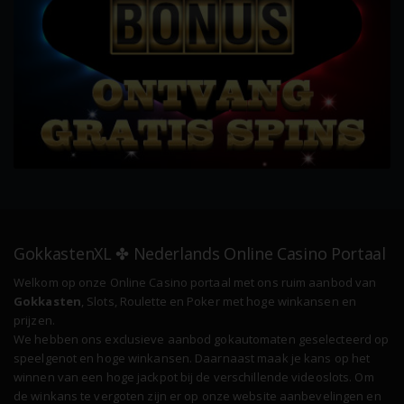
GokkastenXL ✤ Nederlands Online Casino Portaal
Welkom op onze Online Casino portaal met ons ruim aanbod van
Gokkasten
, Slots, Roulette en Poker met hoge winkansen en
prijzen.
We hebben ons exclusieve aanbod gokautomaten geselecteerd op
speelgenot en hoge winkansen. Daarnaast maak je kans op het
winnen van een hoge jackpot bij de verschillende videoslots. Om
de winkans te vergoten zijn er op onze website aanbevelingen en