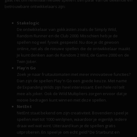
betrouwbare ontwikkelaars zijn:
Stakelogic
De ontwikkelaar van gokkasten zoals de Simply Wild,
Random Runner en de Club 2000. Misschien heb je de
spellen nog wel fysiek gespeeld. Nu doe je dit gewoon
online, net als de nieuwe spellen die de ontwikkelaar maakt.
Je kunt denken aan de Random 2 Wild, de Game 2000 en de
Twin Joker.
Play'n Go
Zoek je naar fruitautomaten met meer innovatieve functies?
Dan zijn de spellen Play'n Go een goede keuze. Met name
de Expanding Wilds zijn heel interessant. Een hele rol telt
mee als joker. Ook de Wild Multipliers zorgen ervoor dat je
mooie bedragen kunt winnen met deze spellen.
NetEnt
NetEnt staat bekend om zijn creativiteit. Bovendien speel je
spellen met tot 1000 winlijnen, waardoor je eigenlijk iedere
draai wel wat wint. Uiteraard kun je de spellen gratis
uitproberen. En speel je om echt geld? De Starburst en