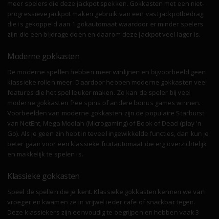
meer spelers die deze jackpot spekken. Gokkasten met een niet-
progressieve jackpot maken gebruik van een vast jackpotbedrag
die is gekoppeld aan 1 gokautomaat waardoor er minder spelers
zijn die een bijdrage doen en daarom deze jackpot veel lager is.
Moderne gokkasten
De moderne spellen hebben meer winlijnen en bijvoorbeeld geen
klassieke rollen meer. Daardoor hebben moderne gokkasten veel
features die het spel leuker maken. Zo kan de speler bij veel
moderne gokkasten free spins of andere bonus games winnen.
Voorbeelden van moderne gokkasten zijn de populaire Starburst
van NetEnt, Mega Moolah (Microgaming) of Book of Dead (play 'n
Go). Als je geen zin hebt in teveel ingewikkelde functies, dan kun je
beter gaan voor een klassieke fruitautomaat die erg overzichtelijk
en makkelijk te spelen is.
Klassieke gokkasten
Speel de spellen die je kent. Klassieke gokkasten kennen we van
vroeger en kwamen ze in vrijwel ieder cafe of snackbar tegen.
Deze klassiekers zijn eenvoudig te begrijpen en hebben vaak 3