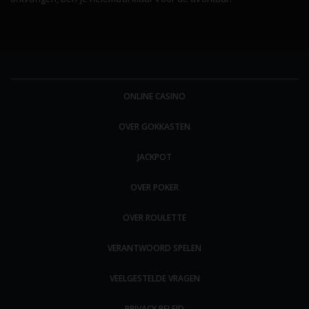
ONLINE CASINO
OVER GOKKASTEN
JACKPOT
OVER POKER
OVER ROULETTE
VERANTWOORD SPELEN
VEELGESTELDE VRAGEN
PRIVACY BELEID