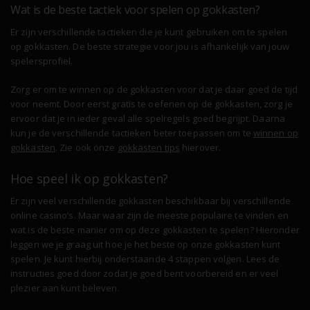
Wat is de beste tactiek voor spelen op gokkasten?
Er zijn verschillende tactieken die je kunt gebruiken om te spelen
op gokkasten. De beste strategie voor jou is afhankelijk van jouw
spelersprofiel.
Zorg er om te winnen op de gokkasten voor dat je daar goed de tijd
voor neemt. Door eerst gratis te oefenen op de gokkasten, zorg je
ervoor dat je in ieder geval alle spelregels goed begrijpt. Daarna
kun je de verschillende tactieken beter toepassen om te
winnen op
gokkasten
. Zie ook onze
gokkasten tips
hierover.
Hoe speel ik op gokkasten?
Er zijn veel verschillende gokkasten beschikbaar bij verschillende
online casino’s. Maar waar zijn de meeste populaire te vinden en
wat is de beste manier om op deze gokkasten te spelen? Hieronder
leggen we je graag uit hoe je het beste op onze gokkasten kunt
spelen. Je kunt hierbij onderstaande 4 stappen volgen. Lees de
instructies goed door zodat je goed bent voorbereid en er veel
plezier aan kunt beleven.