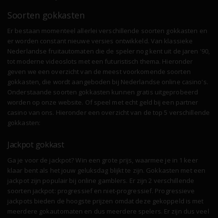
Soorten gokkasten
Er bestaan momenteel allerlei verschillende soorten gokkasten en
er worden constant nieuwe versies ontwikkeld. Van klassieke
Nederlandse fruitautomaten die de speler nog kent uit de jaren '90,
tot moderne videoslots met een futuristisch thema. Hieronder
geven we een overzicht van de meest voorkomende soorten
gokkasten, die wordt aangeboden bij Nederlandse online casino's.
Onderstaande soorten gokkasten kunnen gratis uitgeprobeerd
worden op onze website. Of speel met echt geld bij een partner
casino van ons. Hieronder een overzicht van de top 5 verschillende
gokkasten:
Jackpot gokkast
Ga je voor de jackpot? Win een grote prijs, waarmee je in 1 keer
klaar bent als het jouw geluksdag blijkt te zijn. Gokkasten met een
jackpot zijn populair bij online gamblers. Er zijn 2 verschillende
soorten jackpot: progressief en niet-progressief. Progressieve
jackpots bieden de hoogste prijzen omdat deze gekoppeld is met
meerdere gokautomaten en dus meerdere spelers. Er zijn dus veel