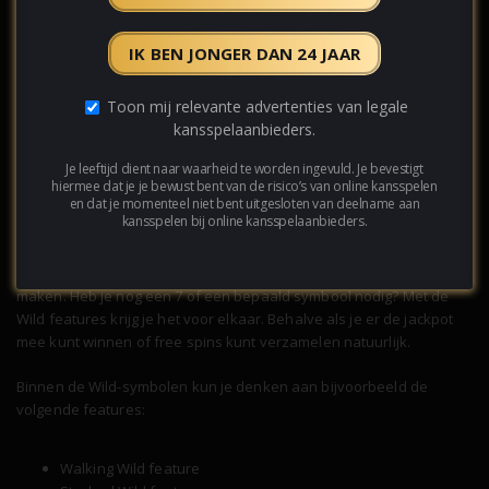
meer vermaak en spanning zorgen tijdens het spel. De winst
mogelijkheden, winlijnen, payouts en extra features van online
gokkasten zijn zeer divers. Spel ontwikkelaars van casino slots
IK BEN JONGER DAN 24 JAAR
proberen de speler constant betrokken te houden en daarvoor zijn
deze game features in het leven geroepen. Hieronder gaan we
Toon mij relevante advertenties van legale
verder in op de meest bekende game features, namelijk de Bonus
kansspelaanbieders.
en de Wild symbolen.
Je leeftijd dient naar waarheid te worden ingevuld. Je bevestigt
hiermee dat je je bewust bent van de risico’s van online kansspelen
Wild symbolen
en dat je momenteel niet bent uitgesloten van deelname aan
kansspelen bij online kansspelaanbieders.
De Wild symbolen is een feature dat werkt als een soort joker. Je
hebt een veel grotere kans om te winnen, omdat de Wild verandert
in het symbool dat je nodig hebt om een winnende combinatie te
maken. Heb je nog een 7 of een bepaald symbool nodig? Met de
Wild features krijg je het voor elkaar. Behalve als je er de jackpot
mee kunt winnen of free spins kunt verzamelen natuurlijk.
Binnen de Wild-symbolen kun je denken aan bijvoorbeeld de
volgende features:
Walking Wild feature