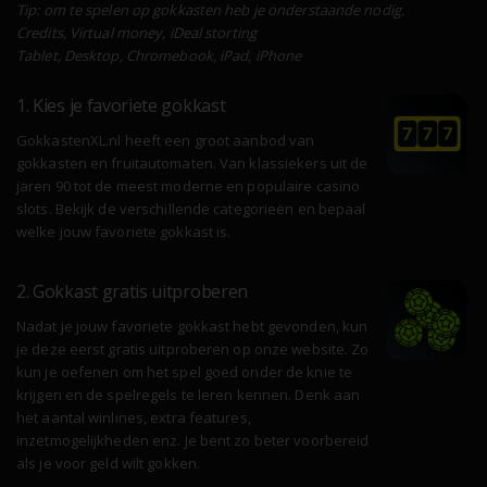
Tip: om te spelen op gokkasten heb je onderstaande nodig.
Credits, Virtual money, iDeal storting
Tablet, Desktop, Chromebook, iPad, iPhone
1. Kies je favoriete gokkast
GokkastenXL.nl heeft een groot aanbod van
gokkasten en fruitautomaten. Van klassiekers uit de
jaren 90 tot de meest moderne en populaire casino
slots. Bekijk de verschillende categorieën en bepaal
welke jouw favoriete gokkast is.
2. Gokkast gratis uitproberen
Nadat je jouw favoriete gokkast hebt gevonden, kun
je deze eerst gratis uitproberen op onze website. Zo
kun je oefenen om het spel goed onder de knie te
krijgen en de spelregels te leren kennen. Denk aan
het aantal winlines, extra features,
inzetmogelijkheden enz. Je bent zo beter voorbereid
als je voor geld wilt gokken.