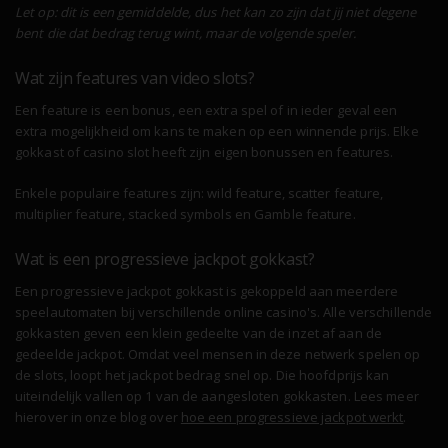
Let op: dit is een gemiddelde, dus het kan zo zijn dat jij niet degene
bent die dat bedrag terug wint, maar de volgende speler.
Wat zijn features van video slots?
Een feature is een bonus, een extra spel of in ieder geval een
extra mogelijkheid om kans te maken op een winnende prijs. Elke
gokkast of casino slot heeft zijn eigen bonussen en features.
Enkele populaire features zijn: wild feature, scatter feature,
multiplier feature, stacked symbols en Gamble feature.
Wat is een progressieve jackpot gokkast?
Een progressieve jackpot gokkast is gekoppeld aan meerdere
speelautomaten bij verschillende online casino's. Alle verschillende
gokkasten geven een klein gedeelte van de inzet af aan de
gedeelde jackpot. Omdat veel mensen in deze netwerk spelen op
de slots, loopt het jackpot bedrag snel op. Die hoofdprijs kan
uiteindelijk vallen op 1 van de aangesloten gokkasten. Lees meer
hierover in onze blog over
hoe een progressieve jackpot werkt
.