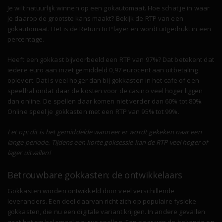
Je wilt natuurlijk winnen op een gokautomaat. Hoe schat je in waar
je daarop de grootste kans maakt? Bekijk de RTP van een
gokautomaat. Het is de Return to Player en wordt uitgedrukt in een
percentage.
Heeft een gokkast bijvoorbeeld een RTP van 97%? Dat betekent dat
iedere euro aan inzet gemiddeld 0,97 eurocent aan uitbetaling
oplevert. Dat is veel hoger dan bij gokkasten in het cafe of een
speelhal ondat daar de kosten voor de casino veel hoger liggen
dan online. De spellen daar komen niet verder dan 60% tot 80%.
Online speel je gokkasten met een RTP van 95% tot 99%.
Let op: dit is het gemiddelde wanneer er wordt gekeken naar een
lange periode. Tijdens een korte goksessie kan de RTP veel hoger of
lager uitvallen!
Betrouwbare gokkasten: de ontwikkelaars
Gokkasten worden ontwikkeld door veel verschillende
leveranciers. Een deel daarvan richt zich op populaire fysieke
gokkasten, die nu een digitale variant krijgen. In andere gevallen
gaat het om helemaal nieuwe spellen. Een paar van de bekende en