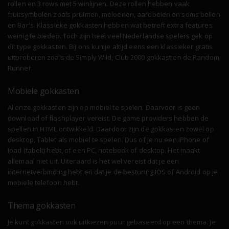
rollen en 3 rows met 5 winlijnen. Deze rollen hebben vaak
fruitsymbolen zoals pruimen, meloenen, aardbeien en soms bellen
en Bar's. Klassieke gokkasten hebben wat betreft extra features
weinig te bieden. Toch zijn heel veel Nederlandse spelers gek op
dit type gokkasten. Bij ons kun je altijd eens een klassieker gratis
uitproberen zoals de Simply Wild, Club 2000 gokkast en de Random
Runner.
Mobiele gokkasten
Al onze gokkasten zijn op mobiel te spelen. Daarvoor is geen
download of flashplayer vereist. De game providers hebben de
spellen in HTML ontwikkeld. Daardoor zijn de gokkasten zowel op
desktop, Tablet als mobiel te spelen. Dus of je nu een iPhone of
Ipad (tabelt) hebt, of een PC, notebook of desktop. Het maakt
allemaal niet uit. Uiteraard is het wel vereist dat je een
internetverbinding hebt en dat je de besturing IOS of Android op je
mobiele telefoon hebt.
Thema gokkasten
Je kunt gokkasten ook uitkiezen puur gebaseerd op een thema. Je