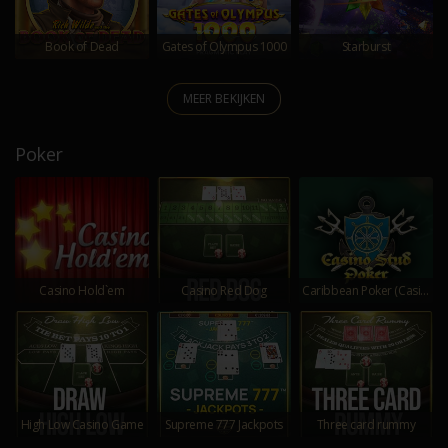
Book of Dead
Gates of Olympus 1000
Starburst
MEER BEKIJKEN
Poker
Casino Hold`em
Casino Red Dog
Caribbean Poker (Casino Stud)
High Low Casino Game
Supreme 777 Jackpots
Three card rummy