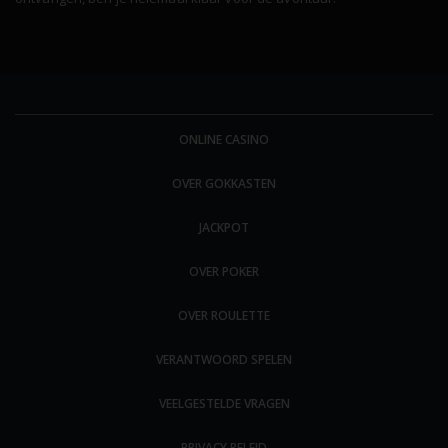
ONLINE CASINO
OVER GOKKASTEN
JACKPOT
OVER POKER
OVER ROULETTE
VERANTWOORD SPELEN
VEELGESTELDE VRAGEN
PRIVACY BELEID