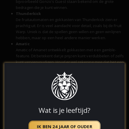
bijvoorbeeld Gonzo's Guest staan bekend om de grote
bedragen die je kunt winnen.
Thunderkick
De fruitautomaten en gokkasten van Thunderkick zien er
prachtig uit. Er is veel aandacht voor detail, zoals bij de Fruit
Warp. Uniek is dat de spellen geen willen en geen winlijnen
hebben, maar op een heel andere manier werken.
Amatic
Amatic of Amanet ontwikkelt gokkasten met een gamble-
feature. Dit betekent dat je prijzen kunt verdubbelen of zelfs
kunt verviervoudigen. Houd er wel rekening mee dat het een
gokje blijft, dus dat je ook met niets kunt eindigen als het
jouw dag niet blijkt te zijn.
Gamomat
De online gokkasten van Gamomat zijn nog niet zo bekend
in Nederland. Met name de Super Duper Cherry wordt
gewaardeerd door veel spelers. De Duitse ontwikkelaar
maakt nieuwe spellen die goed in elkaar zitten.
Wat is je leeftijd?
Gokkast features: Wild en Bonus symbolen
Er zijn allerlei features beschikbaar voor online gokkasten, die voor
IK BEN 24 JAAR OF OUDER