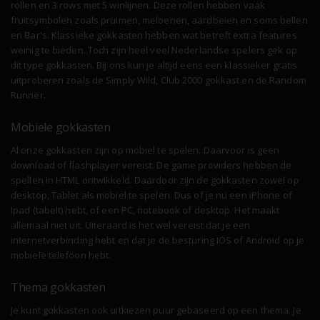
rollen en 3 rows met 5 winlijnen. Deze rollen hebben vaak
fruitsymbolen zoals pruimen, meloenen, aardbeien en soms bellen
en Bar's. Klassieke gokkasten hebben wat betreft extra features
weinig te bieden. Toch zijn heel veel Nederlandse spelers gek op
dit type gokkasten. Bij ons kun je altijd eens een klassieker gratis
uitproberen zoals de Simply Wild, Club 2000 gokkast en de Random
Runner.
Mobiele gokkasten
Al onze gokkasten zijn op mobiel te spelen. Daarvoor is geen
download of flashplayer vereist. De game providers hebben de
spellen in HTML ontwikkeld. Daardoor zijn de gokkasten zowel op
desktop, Tablet als mobiel te spelen. Dus of je nu een iPhone of
Ipad (tabelt) hebt, of een PC, notebook of desktop. Het maakt
allemaal niet uit. Uiteraard is het wel vereist dat je een
internetverbinding hebt en dat je de besturing IOS of Android op je
mobiele telefoon hebt.
Thema gokkasten
Je kunt gokkasten ook uitkiezen puur gebaseerd op een thema. Je