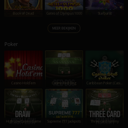
Book of Dead
Gates of Olympus 1000
Starburst
MEER BEKIJKEN
Poker
Casino Hold`em
Casino Red Dog
Caribbean Poker (Casino Stud)
High Low Casino Game
Supreme 777 Jackpots
Three card rummy