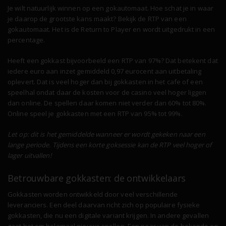
Je wilt natuurlijk winnen op een gokautomaat. Hoe schat je in waar
je daarop de grootste kans maakt? Bekijk de RTP van een
gokautomaat. Het is de Return to Player en wordt uitgedrukt in een
percentage.
Heeft een gokkast bijvoorbeeld een RTP van 97%? Dat betekent dat
iedere euro aan inzet gemiddeld 0,97 eurocent aan uitbetaling
oplevert. Dat is veel hoger dan bij gokkasten in het cafe of een
speelhal ondat daar de kosten voor de casino veel hoger liggen
dan online. De spellen daar komen niet verder dan 60% tot 80%.
Online speel je gokkasten met een RTP van 95% tot 99%.
Let op: dit is het gemiddelde wanneer er wordt gekeken naar een
lange periode. Tijdens een korte goksessie kan de RTP veel hoger of
lager uitvallen!
Betrouwbare gokkasten: de ontwikkelaars
Gokkasten worden ontwikkeld door veel verschillende
leveranciers. Een deel daarvan richt zich op populaire fysieke
gokkasten, die nu een digitale variant krijgen. In andere gevallen
gaat het om helemaal nieuwe spellen. Een paar van de bekende en