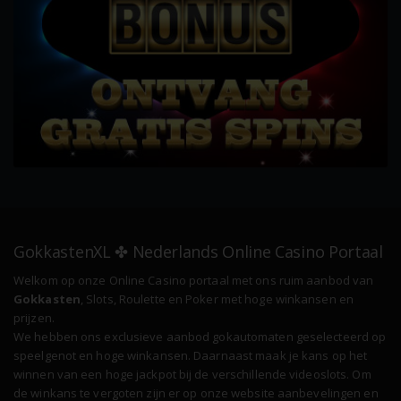
GokkastenXL ✤ Nederlands Online Casino Portaal
Welkom op onze Online Casino portaal met ons ruim aanbod van
Gokkasten
, Slots, Roulette en Poker met hoge winkansen en
prijzen.
We hebben ons exclusieve aanbod gokautomaten geselecteerd op
speelgenot en hoge winkansen. Daarnaast maak je kans op het
winnen van een hoge jackpot bij de verschillende videoslots. Om
de winkans te vergoten zijn er op onze website aanbevelingen en