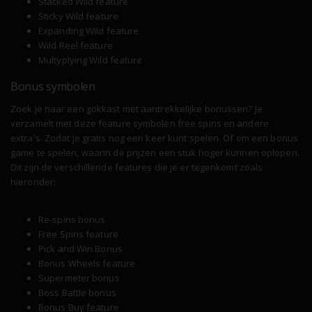
Stacked Wild feature
Sticky Wild feature
Expanding Wild feature
Wild Reel feature
Multyplying Wild feature
Bonus symbolen
Zoek je naar een gokkast met aantrekkelijke bonussen? Je
verzamelt met deze feature symbolen free spins en andere
extra's. Zodat je gratis nog een keer kunt spelen. Of om een bonus
game te spelen, waarin de prijzen een stuk hoger kunnen oplopen.
Dit zijn de verschillende features die je er tegenkomt zoals
hieronder:
Re-spins bonus
Free Spins feature
Pick and Win Bonus
Bonus Wheels feature
Supermeter bonus
Boss Battle bonus
Bonus Buy feature