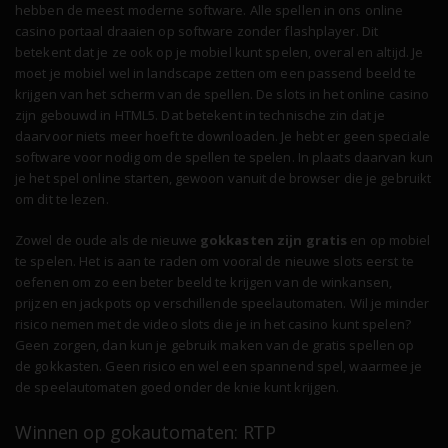
hebben de meest moderne software. Alle spellen in ons online
casino portaal draaien op software zonder flashplayer. Dit
betekent dat je ze ook op je mobiel kunt spelen, overal en altijd. Je
moet je mobiel wel in landscape zetten om een passend beeld te
krijgen van het scherm van de spellen. De slots in het online casino
zijn gebouwd in HTML5. Dat betekent in technische zin dat je
daarvoor niets meer hoeft te downloaden. Je hebt er geen speciale
software voor nodig om de spellen te spelen. In plaats daarvan kun
je het spel online starten, gewoon vanuit de browser die je gebruikt
om dit te lezen.
Zowel de oude als de nieuwe
gokkasten zijn gratis
en op mobiel
te spelen. Het is aan te raden om vooral de nieuwe slots eerst te
oefenen om zo een beter beeld te krijgen van de winkansen,
prijzen en jackpots op verschillende speelautomaten. Wil je minder
risico nemen met de video slots die je in het casino kunt spelen?
Geen zorgen, dan kun je gebruik maken van de gratis spellen op
de gokkasten. Geen risico en wel een spannend spel, waarmee je
de speelautomaten goed onder de knie kunt krijgen.
Winnen op gokautomaten: RTP