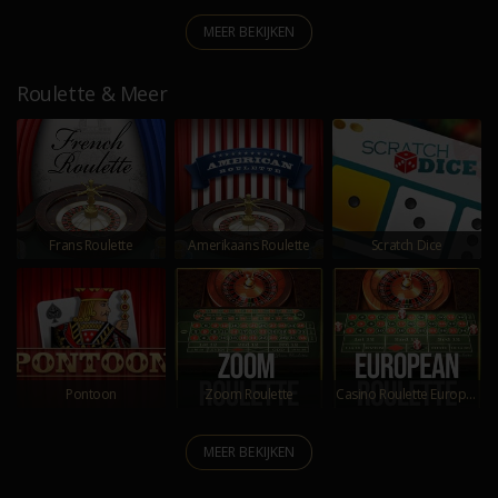
MEER BEKIJKEN
Roulette & Meer
Frans Roulette
Amerikaans Roulette
Scratch Dice
Pontoon
Zoom Roulette
Casino Roulette European
MEER BEKIJKEN