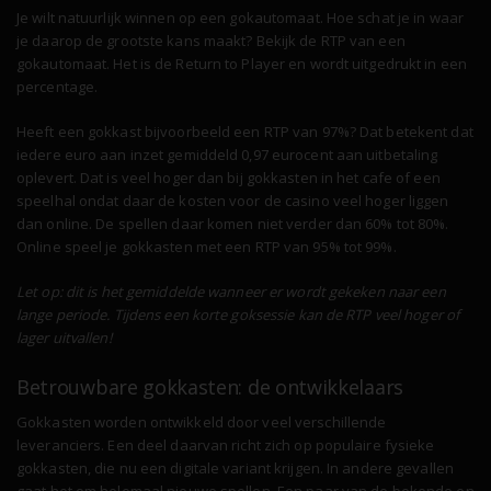
Je wilt natuurlijk winnen op een gokautomaat. Hoe schat je in waar
je daarop de grootste kans maakt? Bekijk de RTP van een
gokautomaat. Het is de Return to Player en wordt uitgedrukt in een
percentage.
Heeft een gokkast bijvoorbeeld een RTP van 97%? Dat betekent dat
iedere euro aan inzet gemiddeld 0,97 eurocent aan uitbetaling
oplevert. Dat is veel hoger dan bij gokkasten in het cafe of een
speelhal ondat daar de kosten voor de casino veel hoger liggen
dan online. De spellen daar komen niet verder dan 60% tot 80%.
Online speel je gokkasten met een RTP van 95% tot 99%.
Let op: dit is het gemiddelde wanneer er wordt gekeken naar een
lange periode. Tijdens een korte goksessie kan de RTP veel hoger of
lager uitvallen!
Betrouwbare gokkasten: de ontwikkelaars
Gokkasten worden ontwikkeld door veel verschillende
leveranciers. Een deel daarvan richt zich op populaire fysieke
gokkasten, die nu een digitale variant krijgen. In andere gevallen
gaat het om helemaal nieuwe spellen. Een paar van de bekende en