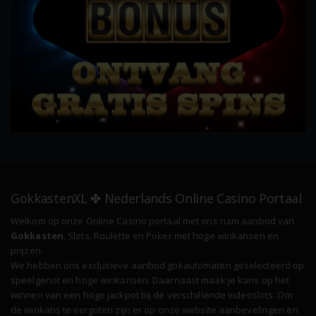
GokkastenXL ✤ Nederlands Online Casino Portaal
Welkom op onze Online Casino portaal met ons ruim aanbod van
Gokkasten
, Slots, Roulette en Poker met hoge winkansen en
prijzen.
We hebben ons exclusieve aanbod gokautomaten geselecteerd op
speelgenot en hoge winkansen. Daarnaast maak je kans op het
winnen van een hoge jackpot bij de verschillende videoslots. Om
de winkans te vergoten zijn er op onze website aanbevelingen en