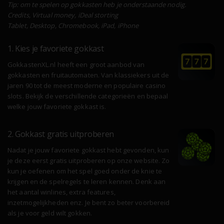
Tip: om te spelen op gokkasten heb je onderstaande nodig.
Credits, Virtual money, iDeal storting
Tablet, Desktop, Chromebook, iPad, iPhone
1. Kies je favoriete gokkast
GokkastenXL.nl heeft een groot aanbod van
gokkasten en fruitautomaten. Van klassiekers uit de
jaren 90 tot de meest moderne en populaire casino
slots. Bekijk de verschillende categorieën en bepaal
welke jouw favoriete gokkast is.
2. Gokkast gratis uitproberen
Nadat je jouw favoriete gokkast hebt gevonden, kun
je deze eerst gratis uitproberen op onze website. Zo
kun je oefenen om het spel goed onder de knie te
krijgen en de spelregels te leren kennen. Denk aan
het aantal winlines, extra features,
inzetmogelijkheden enz. Je bent zo beter voorbereid
als je voor geld wilt gokken.