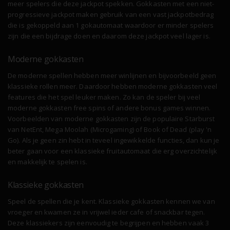
meer spelers die deze jackpot spekken. Gokkasten met een niet-
progressieve jackpot maken gebruik van een vast jackpotbedrag
die is gekoppeld aan 1 gokautomaat waardoor er minder spelers
zijn die een bijdrage doen en daarom deze jackpot veel lager is.
Moderne gokkasten
De moderne spellen hebben meer winlijnen en bijvoorbeeld geen
klassieke rollen meer. Daardoor hebben moderne gokkasten veel
features die het spel leuker maken. Zo kan de speler bij veel
moderne gokkasten free spins of andere bonus games winnen.
Voorbeelden van moderne gokkasten zijn de populaire Starburst
van NetEnt, Mega Moolah (Microgaming) of Book of Dead (play 'n
Go). Als je geen zin hebt in teveel ingewikkelde functies, dan kun je
beter gaan voor een klassieke fruitautomaat die erg overzichtelijk
en makkelijk te spelen is.
Klassieke gokkasten
Speel de spellen die je kent. Klassieke gokkasten kennen we van
vroeger en kwamen ze in vrijwel ieder cafe of snackbar tegen.
Deze klassiekers zijn eenvoudig te begrijpen en hebben vaak 3