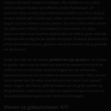
hebben de meest moderne software. Alle spellen in ons online
casino portaal draaien op software zonder flashplayer. Dit
betekent dat je ze ook op je mobiel kunt spelen, overal en altijd. Je
moet je mobiel wel in landscape zetten om een passend beeld te
krijgen van het scherm van de spellen. De slots in het online casino
zijn gebouwd in HTML5. Dat betekent in technische zin dat je
daarvoor niets meer hoeft te downloaden. Je hebt er geen speciale
software voor nodig om de spellen te spelen. In plaats daarvan kun
je het spel online starten, gewoon vanuit de browser die je gebruikt
om dit te lezen.
Zowel de oude als de nieuwe
gokkasten zijn gratis
en op mobiel
te spelen. Het is aan te raden om vooral de nieuwe slots eerst te
oefenen om zo een beter beeld te krijgen van de winkansen,
prijzen en jackpots op verschillende speelautomaten. Wil je minder
risico nemen met de video slots die je in het casino kunt spelen?
Geen zorgen, dan kun je gebruik maken van de gratis spellen op
de gokkasten. Geen risico en wel een spannend spel, waarmee je
de speelautomaten goed onder de knie kunt krijgen.
Winnen op gokautomaten: RTP