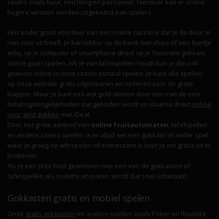
casino zoals huur, inrichting en personeel. Hierdoor kan er online
hogere winsten worden uitgekeerd aan spelers.
Een ander groot voordeel van een online casino is dat je de deur er
niet voor uit hoeft. Je kan lekker op de bank met chips of een biertje
erbij, op je computer of smartphone direct op je favoriete gokkast
online gaan spelen. Als je van tafelspellen houdt kun je die ook
gewoon online in onze casino portaal spelen. Je kunt alle spellen
op onze website gratis uitproberen en oefenen voor de grote
klapper. Maar je kunt ook wat geld storten door een van de vele
betalingsmogelijkheden dat geboden wordt en daarna direct
online
voor geld gokken
met iDeal.
Door het grote aanbod van
online fruitautomaten
, tafelspellen
en andere casino spellen is er altijd wel een gokkast of ander spel
waar je graag op wilt spelen of interessant is voor je om gratis uit te
proberen.
Als je een prijs hebt gewonnen met een van de gokkasten of
tafelspellen als roulette en poker, wordt dat snel uitbetaald.
Gokkasten gratis en mobiel spelen
Onze
gratis gokkasten
en andere spellen zoals Poker en Roulette