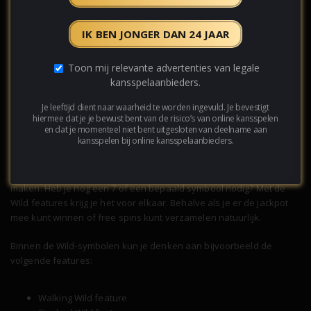
meer vermaak en spanning zorgen tijdens het spel. De winst
mogelijkheden, winlijnen, payouts en extra features van online
gokkasten zijn zeer divers. Spel ontwikkelaars van casino slots
IK BEN JONGER DAN 24 JAAR
proberen de speler constant betrokken te houden en daarvoor zijn
deze game features in het leven geroepen. Hieronder gaan we
Toon mij relevante advertenties van legale
verder in op de meest bekende game features, namelijk de Bonus
kansspelaanbieders.
en de Wild symbolen.
Je leeftijd dient naar waarheid te worden ingevuld. Je bevestigt
hiermee dat je je bewust bent van de risico’s van online kansspelen
Wild symbolen
en dat je momenteel niet bent uitgesloten van deelname aan
kansspelen bij online kansspelaanbieders.
De Wild symbolen is een feature dat werkt als een soort joker. Je
hebt een veel grotere kans om te winnen, omdat de Wild verandert
in het symbool dat je nodig hebt om een winnende combinatie te
maken. Heb je nog een 7 of een bepaald symbool nodig? Met de
Wild features krijg je het voor elkaar. Behalve als je er de jackpot
mee kunt winnen of free spins kunt verzamelen natuurlijk.
Binnen de Wild-symbolen kun je denken aan bijvoorbeeld de
volgende features:
Walking Wild feature