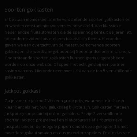
Soorten gokkasten
Er bestaan momenteel allerlei verschillende soorten gokkasten en
er worden constant nieuwe versies ontwikkeld. Van klassieke
Nederlandse fruitautomaten die de speler nog kent uit de jaren '90,
tot moderne videoslots met een futuristisch thema. Hieronder
geven we een overzicht van de meest voorkomende soorten
gokkasten, die wordt aangeboden bij Nederlandse online casino's.
Onderstaande soorten gokkasten kunnen gratis uitgeprobeerd
worden op onze website. Of speel met echt geld bij een partner
casino van ons. Hieronder een overzicht van de top 5 verschillende
gokkasten:
Jackpot gokkast
Ga je voor de jackpot? Win een grote prijs, waarmee je in 1 keer
klaar bent als het jouw geluksdag blijkt te zijn. Gokkasten met een
jackpot zijn populair bij online gamblers. Er zijn 2 verschillende
soorten jackpot: progressief en niet-progressief. Progressieve
jackpots bieden de hoogste prijzen omdat deze gekoppeld is met
meerdere gokautomaten en dus meerdere spelers. Er zijn dus veel