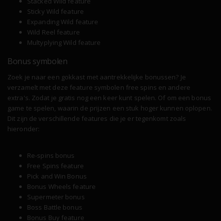
Stacked Wild feature
Sticky Wild feature
Expanding Wild feature
Wild Reel feature
Multyplying Wild feature
Bonus symbolen
Zoek je naar een gokkast met aantrekkelijke bonussen? Je
verzamelt met deze feature symbolen free spins en andere
extra's. Zodat je gratis nog een keer kunt spelen. Of om een bonus
game te spelen, waarin de prijzen een stuk hoger kunnen oplopen.
Dit zijn de verschillende features die je er tegenkomt zoals
hieronder:
Re-spins bonus
Free Spins feature
Pick and Win Bonus
Bonus Wheels feature
Supermeter bonus
Boss Battle bonus
Bonus Buy feature