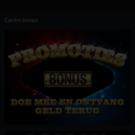
Casino bonus