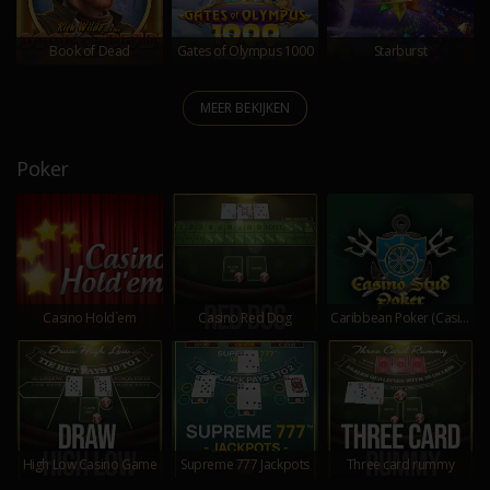
Book of Dead
Gates of Olympus 1000
Starburst
MEER BEKIJKEN
Poker
Casino Hold`em
Casino Red Dog
Caribbean Poker (Casino Stud)
High Low Casino Game
Supreme 777 Jackpots
Three card rummy