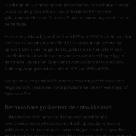
Je wilt natuurlijk winnen op een gokautomaat. Hoe schat je in waar
je daarop de grootste kans maakt? Bekijk de RTP van een
gokautomaat. Het is de Return to Player en wordt uitgedrukt in een
percentage.
Heeft een gokkast bijvoorbeeld een RTP van 97%? Dat betekent dat
iedere euro aan inzet gemiddeld 0,97 eurocent aan uitbetaling
oplevert. Dat is veel hoger dan bij gokkasten in het cafe of een
speelhal ondat daar de kosten voor de casino veel hoger liggen
dan online. De spellen daar komen niet verder dan 60% tot 80%.
Online speel je gokkasten met een RTP van 95% tot 99%.
Let op: dit is het gemiddelde wanneer er wordt gekeken naar een
lange periode. Tijdens een korte goksessie kan de RTP veel hoger of
lager uitvallen!
Betrouwbare gokkasten: de ontwikkelaars
Gokkasten worden ontwikkeld door veel verschillende
leveranciers. Een deel daarvan richt zich op populaire fysieke
gokkasten, die nu een digitale variant krijgen. In andere gevallen
gaat het om helemaal nieuwe spellen. Een paar van de bekende en