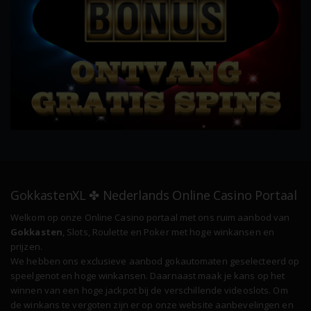
GokkastenXL ✤ Nederlands Online Casino Portaal
Welkom op onze Online Casino portaal met ons ruim aanbod van
Gokkasten
, Slots, Roulette en Poker met hoge winkansen en
prijzen.
We hebben ons exclusieve aanbod gokautomaten geselecteerd op
speelgenot en hoge winkansen. Daarnaast maak je kans op het
winnen van een hoge jackpot bij de verschillende videoslots. Om
de winkans te vergoten zijn er op onze website aanbevelingen en