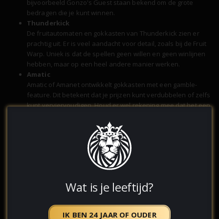
bijvoorbeeld Gonzo's Guest staan bekend om de grote
bedragen die je kunt winnen.
Thunderkick
De fruitautomaten en gokkasten van Thunderkick zien er
prachtig uit. Er is veel aandacht voor detail, zoals bij de Fruit
Warp. Uniek is dat de spellen geen willen en geen winlijnen
hebben, maar op een heel andere manier werken.
Amatic
Amatic of Amanet ontwikkelt gokkasten met een gamble-
feature. Dit betekent dat je prijzen kunt verdubbelen of zelfs
kunt verviervoudigen. Houd er wel rekening mee dat het een
gokje blijft, dus dat je ook met niets kunt eindigen als het
jouw dag niet blijkt te zijn.
Gamomat
De online gokkasten van Gamomat zijn nog niet zo bekend
in Nederland. Met name de Super Duper Cherry wordt
gewaardeerd door veel spelers. De Duitse ontwikkelaar
maakt nieuwe spellen die goed in elkaar zitten.
Wat is je leeftijd?
Gokkast features: Wild en Bonus symbolen
Er zijn allerlei features beschikbaar voor online gokkasten, die voor
IK BEN 24 JAAR OF OUDER