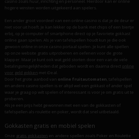
casino zoals huur, inrichting en personeel. Hierdoor kan er online
hogere winsten worden uitgekeerd aan spelers.
Een ander groot voordeel van een online casino is dat je de deur er
niet voor uit hoeft. Je kan lekker op de bank met chips of een biertje
erbij, op je computer of smartphone direct op je favoriete gokkast
online gaan spelen. Als je van tafelspellen houdt kun je die ook
gewoon online in onze casino portaal spelen. Je kunt alle spellen
op onze website gratis uitproberen en oefenen voor de grote
klapper. Maar je kunt ook wat geld storten door een van de vele
betalingsmogelijkheden dat geboden wordt en daarna direct
online
voor geld gokken
met iDeal.
Door het grote aanbod van
online fruitautomaten
, tafelspellen
en andere casino spellen is er altijd wel een gokkast of ander spel
waar je graag op wilt spelen of interessant is voor je om gratis uit te
proberen.
Als je een prijs hebt gewonnen met een van de gokkasten of
tafelspellen als roulette en poker, wordt dat snel uitbetaald.
Gokkasten gratis en mobiel spelen
Onze
gratis gokkasten
en andere spellen zoals Poker en Roulette