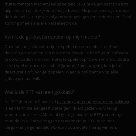
fruitautomaten met virtueel speelgeld. Je kunt de gokkast zo eerst
uitproberen om te kijken of het je bevalt. Als je de spelregels onder
de knie hebt, kun je vervolgens voor geld gokken middels een iDeal
storting of een andere betaalmethode.
Kan ik de gokkasten spelen op mijn mobiel?
Onze online gokkasten zijn te spelen op een mobiel telefoon,
desktop en tablet en zijn dus cross-device. Je hoeft geen software
te downloaden hiervoor. Het is te spelen op IOS en Android. Zodra
je het spel opent op je mobiel (Iphone, Samsung etc), kun je het
direct gratis of voor geld spelen. Waar je ook bent en op elke
tijdstip je maar wilt.
Wat is de RTP van een gokkast?
De RTP (Return to Player) of
uitkeringspercentage van een gokkast
is een term die aangeeft wat je gemiddeld gezien kunt terug
winnen van je inzet. Meestal ligt de gemiddelde RTP percentage
rond de 96%. Dat wil zeggen dat wanneer je 100,- euro zou
vergokken je gemiddeld 96,- euro zou moeten terug winnen.