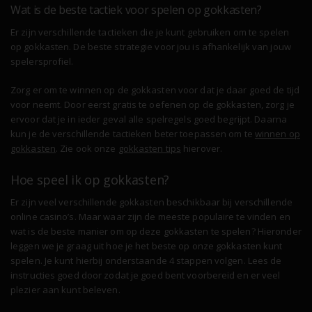
Wat is de beste tactiek voor spelen op gokkasten?
Er zijn verschillende tactieken die je kunt gebruiken om te spelen
op gokkasten. De beste strategie voor jou is afhankelijk van jouw
spelersprofiel.
Zorg er om te winnen op de gokkasten voor dat je daar goed de tijd
voor neemt. Door eerst gratis te oefenen op de gokkasten, zorg je
ervoor dat je in ieder geval alle spelregels goed begrijpt. Daarna
kun je de verschillende tactieken beter toepassen om te
winnen op
gokkasten
. Zie ook onze
gokkasten tips
hierover.
Hoe speel ik op gokkasten?
Er zijn veel verschillende gokkasten beschikbaar bij verschillende
online casino’s. Maar waar zijn de meeste populaire te vinden en
wat is de beste manier om op deze gokkasten te spelen? Hieronder
leggen we je graag uit hoe je het beste op onze gokkasten kunt
spelen. Je kunt hierbij onderstaande 4 stappen volgen. Lees de
instructies goed door zodat je goed bent voorbereid en er veel
plezier aan kunt beleven.