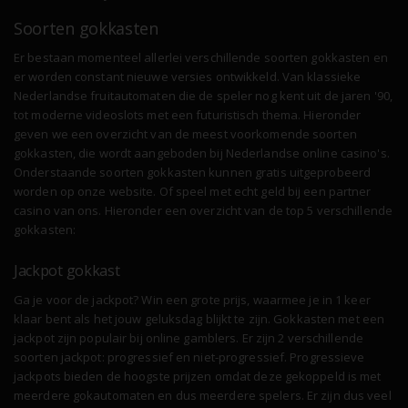
Soorten gokkasten
Er bestaan momenteel allerlei verschillende soorten gokkasten en
er worden constant nieuwe versies ontwikkeld. Van klassieke
Nederlandse fruitautomaten die de speler nog kent uit de jaren '90,
tot moderne videoslots met een futuristisch thema. Hieronder
geven we een overzicht van de meest voorkomende soorten
gokkasten, die wordt aangeboden bij Nederlandse online casino's.
Onderstaande soorten gokkasten kunnen gratis uitgeprobeerd
worden op onze website. Of speel met echt geld bij een partner
casino van ons. Hieronder een overzicht van de top 5 verschillende
gokkasten:
Jackpot gokkast
Ga je voor de jackpot? Win een grote prijs, waarmee je in 1 keer
klaar bent als het jouw geluksdag blijkt te zijn. Gokkasten met een
jackpot zijn populair bij online gamblers. Er zijn 2 verschillende
soorten jackpot: progressief en niet-progressief. Progressieve
jackpots bieden de hoogste prijzen omdat deze gekoppeld is met
meerdere gokautomaten en dus meerdere spelers. Er zijn dus veel