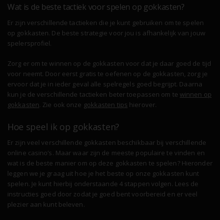
Wat is de beste tactiek voor spelen op gokkasten?
Er zijn verschillende tactieken die je kunt gebruiken om te spelen
op gokkasten. De beste strategie voor jou is afhankelijk van jouw
spelersprofiel.
Zorg er om te winnen op de gokkasten voor dat je daar goed de tijd
voor neemt. Door eerst gratis te oefenen op de gokkasten, zorg je
ervoor dat je in ieder geval alle spelregels goed begrijpt. Daarna
kun je de verschillende tactieken beter toepassen om te
winnen op
gokkasten
. Zie ook onze
gokkasten tips
hierover.
Hoe speel ik op gokkasten?
Er zijn veel verschillende gokkasten beschikbaar bij verschillende
online casino’s. Maar waar zijn de meeste populaire te vinden en
wat is de beste manier om op deze gokkasten te spelen? Hieronder
leggen we je graag uit hoe je het beste op onze gokkasten kunt
spelen. Je kunt hierbij onderstaande 4 stappen volgen. Lees de
instructies goed door zodat je goed bent voorbereid en er veel
plezier aan kunt beleven.