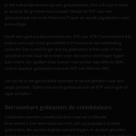
Je wilt natuurlijk winnen op een gokautomaat. Hoe schat je in waar
je daarop de grootste kans maakt? Bekijk de RTP van een
gokautomaat. Het is de Return to Player en wordt uitgedrukt in een
percentage.
Heeft een gokkast bijvoorbeeld een RTP van 97%? Dat betekent dat
iedere euro aan inzet gemiddeld 0,97 eurocent aan uitbetaling
oplevert. Dat is veel hoger dan bij gokkasten in het cafe of een
speelhal ondat daar de kosten voor de casino veel hoger liggen
dan online. De spellen daar komen niet verder dan 60% tot 80%.
Online speel je gokkasten met een RTP van 95% tot 99%.
Let op: dit is het gemiddelde wanneer er wordt gekeken naar een
lange periode. Tijdens een korte goksessie kan de RTP veel hoger of
lager uitvallen!
Betrouwbare gokkasten: de ontwikkelaars
Gokkasten worden ontwikkeld door veel verschillende
leveranciers. Een deel daarvan richt zich op populaire fysieke
gokkasten, die nu een digitale variant krijgen. In andere gevallen
gaat het om helemaal nieuwe spellen. Een paar van de bekende en