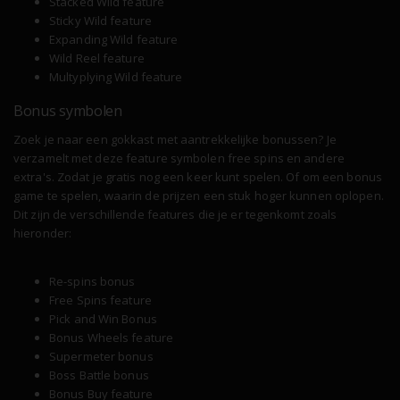
Stacked Wild feature
Sticky Wild feature
Expanding Wild feature
Wild Reel feature
Multyplying Wild feature
Bonus symbolen
Zoek je naar een gokkast met aantrekkelijke bonussen? Je
verzamelt met deze feature symbolen free spins en andere
extra's. Zodat je gratis nog een keer kunt spelen. Of om een bonus
game te spelen, waarin de prijzen een stuk hoger kunnen oplopen.
Dit zijn de verschillende features die je er tegenkomt zoals
hieronder:
Re-spins bonus
Free Spins feature
Pick and Win Bonus
Bonus Wheels feature
Supermeter bonus
Boss Battle bonus
Bonus Buy feature