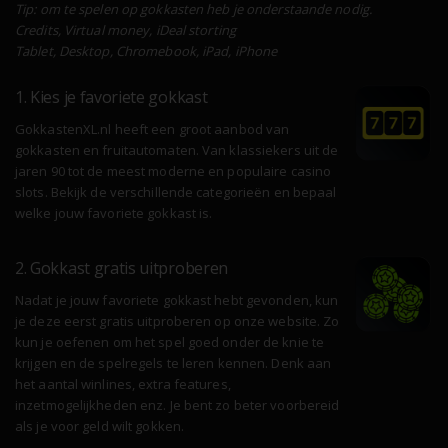
Tip: om te spelen op gokkasten heb je onderstaande nodig.
Credits, Virtual money, iDeal storting
Tablet, Desktop, Chromebook, iPad, iPhone
1. Kies je favoriete gokkast
GokkastenXL.nl heeft een groot aanbod van
gokkasten en fruitautomaten. Van klassiekers uit de
jaren 90 tot de meest moderne en populaire casino
slots. Bekijk de verschillende categorieën en bepaal
welke jouw favoriete gokkast is.
2. Gokkast gratis uitproberen
Nadat je jouw favoriete gokkast hebt gevonden, kun
je deze eerst gratis uitproberen op onze website. Zo
kun je oefenen om het spel goed onder de knie te
krijgen en de spelregels te leren kennen. Denk aan
het aantal winlines, extra features,
inzetmogelijkheden enz. Je bent zo beter voorbereid
als je voor geld wilt gokken.