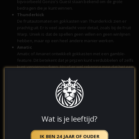
bijvoorbeeld Gonzo's Guest staan bekend om de grote
bedragen die je kunt winnen.
Thunderkick
De fruitautomaten en gokkasten van Thunderkick zien er
prachtig uit. Er is veel aandacht voor detail, zoals bij de Fruit
Warp. Uniek is dat de spellen geen willen en geen winlijnen
hebben, maar op een heel andere manier werken.
Amatic
Amatic of Amanet ontwikkelt gokkasten met een gamble-
feature. Dit betekent dat je prijzen kunt verdubbelen of zelfs
kunt verviervoudigen. Houd er wel rekening mee dat het een
gokje blijft, dus dat je ook met niets kunt eindigen als het
jouw dag niet blijkt te zijn.
Gamomat
De online gokkasten van Gamomat zijn nog niet zo bekend
in Nederland. Met name de Super Duper Cherry wordt
gewaardeerd door veel spelers. De Duitse ontwikkelaar
maakt nieuwe spellen die goed in elkaar zitten.
Wat is je leeftijd?
Gokkast features: Wild en Bonus symbolen
Er zijn allerlei features beschikbaar voor online gokkasten, die voor
IK BEN 24 JAAR OF OUDER