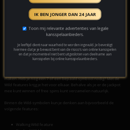
meer vermaak en spanning zorgen tijdens het spel. De winst
mogelijkheden, winlijnen, payouts en extra features van online
gokkasten zijn zeer divers. Spel ontwikkelaars van casino slots
IK BEN JONGER DAN 24 JAAR
proberen de speler constant betrokken te houden en daarvoor zijn
deze game features in het leven geroepen. Hieronder gaan we
Toon mij relevante advertenties van legale
verder in op de meest bekende game features, namelijk de Bonus
kansspelaanbieders.
en de Wild symbolen.
Je leeftijd dient naar waarheid te worden ingevuld. Je bevestigt
hiermee dat je je bewust bent van de risico’s van online kansspelen
Wild symbolen
en dat je momenteel niet bent uitgesloten van deelname aan
kansspelen bij online kansspelaanbieders.
De Wild symbolen is een feature dat werkt als een soort joker. Je
hebt een veel grotere kans om te winnen, omdat de Wild verandert
in het symbool dat je nodig hebt om een winnende combinatie te
maken. Heb je nog een 7 of een bepaald symbool nodig? Met de
Wild features krijg je het voor elkaar. Behalve als je er de jackpot
mee kunt winnen of free spins kunt verzamelen natuurlijk.
Binnen de Wild-symbolen kun je denken aan bijvoorbeeld de
volgende features:
Walking Wild feature