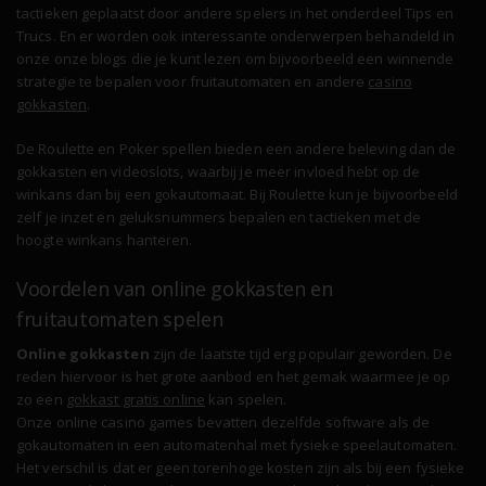
tactieken geplaatst door andere spelers in het onderdeel Tips en
Trucs. En er worden ook interessante onderwerpen behandeld in
onze onze blogs die je kunt lezen om bijvoorbeeld een winnende
strategie te bepalen voor fruitautomaten en andere
casino
gokkasten
.
De Roulette en Poker spellen bieden een andere beleving dan de
gokkasten en videoslots, waarbij je meer invloed hebt op de
winkans dan bij een gokautomaat. Bij Roulette kun je bijvoorbeeld
zelf je inzet en geluksnummers bepalen en tactieken met de
hoogte winkans hanteren.
Voordelen van online gokkasten en
fruitautomaten spelen
Online gokkasten
zijn de laatste tijd erg populair geworden. De
reden hiervoor is het grote aanbod en het gemak waarmee je op
zo een
gokkast gratis online
kan spelen.
Onze online casino games bevatten dezelfde software als de
gokautomaten in een automatenhal met fysieke speelautomaten.
Het verschil is dat er geen torenhoge kosten zijn als bij een fysieke