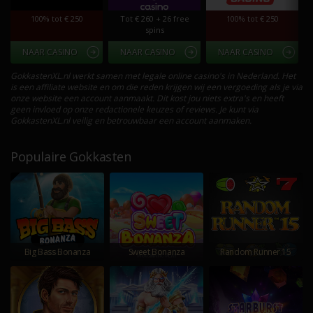
100% tot € 250
Tot € 260 + 26 free
100% tot € 250
spins
NAAR CASINO
NAAR CASINO
NAAR CASINO
GokkastenXL.nl werkt samen met legale online casino's in Nederland. Het
is een affiliate website en om die reden krijgen wij een vergoeding als je via
onze website een account aanmaakt. Dit kost jou niets extra's en heeft
geen invloed op onze redactionele keuzes of reviews. Je kunt via
GokkastenXL.nl veilig en betrouwbaar een account aanmaken.
Populaire Gokkasten
Big Bass Bonanza
Sweet Bonanza
Random Runner 15