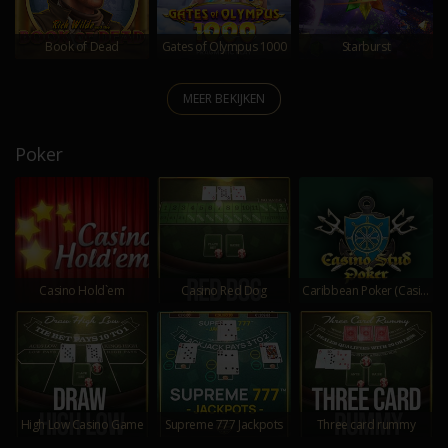
Book of Dead
Gates of Olympus 1000
Starburst
MEER BEKIJKEN
Poker
Casino Hold`em
Casino Red Dog
Caribbean Poker (Casino Stud)
High Low Casino Game
Supreme 777 Jackpots
Three card rummy