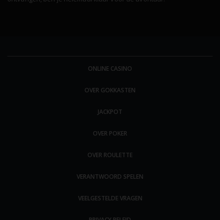
ONLINE CASINO
OVER GOKKASTEN
JACKPOT
OVER POKER
OVER ROULETTE
VERANTWOORD SPELEN
VEELGESTELDE VRAGEN
PRIVACY BELEID