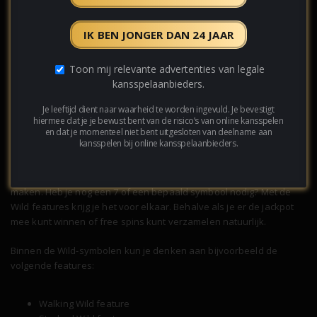
meer vermaak en spanning zorgen tijdens het spel. De winst
mogelijkheden, winlijnen, payouts en extra features van online
gokkasten zijn zeer divers. Spel ontwikkelaars van casino slots
IK BEN JONGER DAN 24 JAAR
proberen de speler constant betrokken te houden en daarvoor zijn
deze game features in het leven geroepen. Hieronder gaan we
Toon mij relevante advertenties van legale
verder in op de meest bekende game features, namelijk de Bonus
kansspelaanbieders.
en de Wild symbolen.
Je leeftijd dient naar waarheid te worden ingevuld. Je bevestigt
hiermee dat je je bewust bent van de risico’s van online kansspelen
Wild symbolen
en dat je momenteel niet bent uitgesloten van deelname aan
kansspelen bij online kansspelaanbieders.
De Wild symbolen is een feature dat werkt als een soort joker. Je
hebt een veel grotere kans om te winnen, omdat de Wild verandert
in het symbool dat je nodig hebt om een winnende combinatie te
maken. Heb je nog een 7 of een bepaald symbool nodig? Met de
Wild features krijg je het voor elkaar. Behalve als je er de jackpot
mee kunt winnen of free spins kunt verzamelen natuurlijk.
Binnen de Wild-symbolen kun je denken aan bijvoorbeeld de
volgende features:
Walking Wild feature