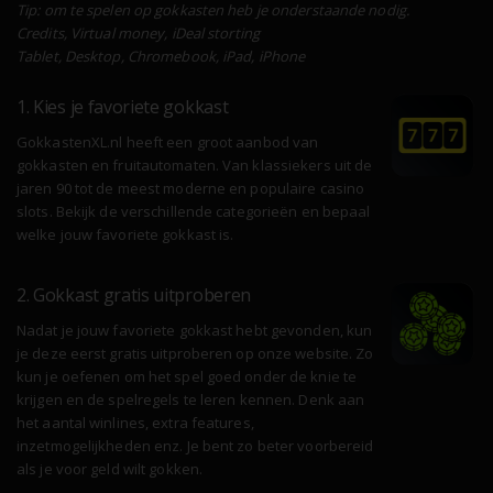
Tip: om te spelen op gokkasten heb je onderstaande nodig.
Credits, Virtual money, iDeal storting
Tablet, Desktop, Chromebook, iPad, iPhone
1. Kies je favoriete gokkast
GokkastenXL.nl heeft een groot aanbod van
gokkasten en fruitautomaten. Van klassiekers uit de
jaren 90 tot de meest moderne en populaire casino
slots. Bekijk de verschillende categorieën en bepaal
welke jouw favoriete gokkast is.
2. Gokkast gratis uitproberen
Nadat je jouw favoriete gokkast hebt gevonden, kun
je deze eerst gratis uitproberen op onze website. Zo
kun je oefenen om het spel goed onder de knie te
krijgen en de spelregels te leren kennen. Denk aan
het aantal winlines, extra features,
inzetmogelijkheden enz. Je bent zo beter voorbereid
als je voor geld wilt gokken.