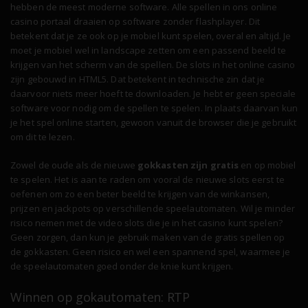
hebben de meest moderne software. Alle spellen in ons online
casino portaal draaien op software zonder flashplayer. Dit
betekent dat je ze ook op je mobiel kunt spelen, overal en altijd. Je
moet je mobiel wel in landscape zetten om een passend beeld te
krijgen van het scherm van de spellen. De slots in het online casino
zijn gebouwd in HTML5. Dat betekent in technische zin dat je
daarvoor niets meer hoeft te downloaden. Je hebt er geen speciale
software voor nodig om de spellen te spelen. In plaats daarvan kun
je het spel online starten, gewoon vanuit de browser die je gebruikt
om dit te lezen.
Zowel de oude als de nieuwe
gokkasten zijn gratis
en op mobiel
te spelen. Het is aan te raden om vooral de nieuwe slots eerst te
oefenen om zo een beter beeld te krijgen van de winkansen,
prijzen en jackpots op verschillende speelautomaten. Wil je minder
risico nemen met de video slots die je in het casino kunt spelen?
Geen zorgen, dan kun je gebruik maken van de gratis spellen op
de gokkasten. Geen risico en wel een spannend spel, waarmee je
de speelautomaten goed onder de knie kunt krijgen.
Winnen op gokautomaten: RTP