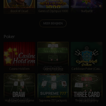
Book of Dead
Gates of Olympus 1000
Starburst
MEER BEKIJKEN
Poker
Casino Hold`em
Casino Red Dog
Caribbean Poker (Casino Stud)
High Low Casino Game
Supreme 777 Jackpots
Three card rummy