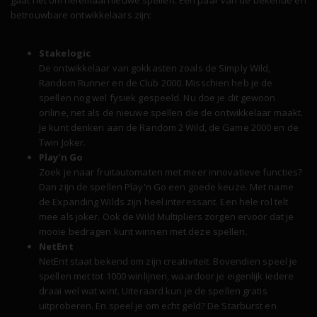
betrouwbare ontwikkelaars zijn:
Stakelogic
De ontwikkelaar van gokkasten zoals de Simply Wild,
Random Runner en de Club 2000. Misschien heb je de
spellen nog wel fysiek gespeeld. Nu doe je dit gewoon
online, net als de nieuwe spellen die de ontwikkelaar maakt.
Je kunt denken aan de Random 2 Wild, de Game 2000 en de
Twin Joker.
Play'n Go
Zoek je naar fruitautomaten met meer innovatieve functies?
Dan zijn de spellen Play'n Go een goede keuze. Met name
de Expanding Wilds zijn heel interessant. Een hele rol telt
mee als joker. Ook de Wild Multipliers zorgen ervoor dat je
mooie bedragen kunt winnen met deze spellen.
NetEnt
NetEnt staat bekend om zijn creativiteit. Bovendien speel je
spellen met tot 1000 winlijnen, waardoor je eigenlijk iedere
draai wel wat wint. Uiteraard kun je de spellen gratis
uitproberen. En speel je om echt geld? De Starburst en