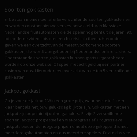
Soorten gokkasten
Er bestaan momenteel allerlei verschillende soorten gokkasten en
er worden constant nieuwe versies ontwikkeld. Van klassieke
Nederlandse fruitautomaten die de speler nog kent uit de jaren '90,
tot moderne videoslots met een futuristisch thema. Hieronder
geven we een overzicht van de meest voorkomende soorten
gokkasten, die wordt aangeboden bij Nederlandse online casino's.
Onderstaande soorten gokkasten kunnen gratis uitgeprobeerd
worden op onze website. Of speel met echt geld bij een partner
casino van ons. Hieronder een overzicht van de top 5 verschillende
gokkasten:
Jackpot gokkast
Ga je voor de jackpot? Win een grote prijs, waarmee je in 1 keer
klaar bent als het jouw geluksdag blijkt te zijn. Gokkasten met een
jackpot zijn populair bij online gamblers. Er zijn 2 verschillende
soorten jackpot: progressief en niet-progressief. Progressieve
jackpots bieden de hoogste prijzen omdat deze gekoppeld is met
meerdere gokautomaten en dus meerdere spelers. Er zijn dus veel