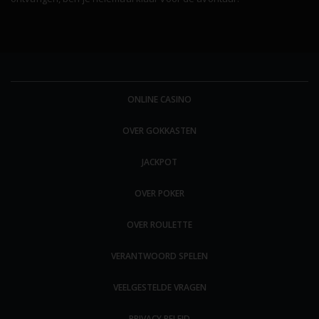
ONLINE CASINO
OVER GOKKASTEN
JACKPOT
OVER POKER
OVER ROULETTE
VERANTWOORD SPELEN
VEELGESTELDE VRAGEN
PRIVACY BELEID