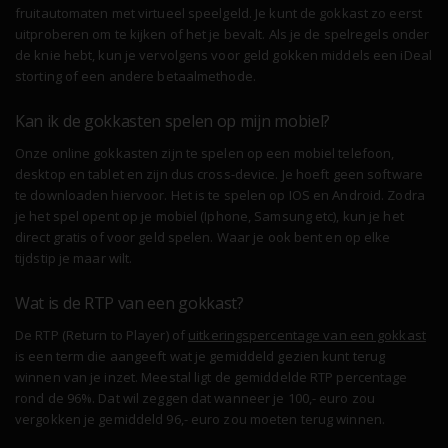
fruitautomaten met virtueel speelgeld. Je kunt de gokkast zo eerst
uitproberen om te kijken of het je bevalt. Als je de spelregels onder
de knie hebt, kun je vervolgens voor geld gokken middels een iDeal
storting of een andere betaalmethode.
Kan ik de gokkasten spelen op mijn mobiel?
Onze online gokkasten zijn te spelen op een mobiel telefoon,
desktop en tablet en zijn dus cross-device. Je hoeft geen software
te downloaden hiervoor. Het is te spelen op IOS en Android. Zodra
je het spel opent op je mobiel (Iphone, Samsung etc), kun je het
direct gratis of voor geld spelen. Waar je ook bent en op elke
tijdstip je maar wilt.
Wat is de RTP van een gokkast?
De RTP (Return to Player) of
uitkeringspercentage van een gokkast
is een term die aangeeft wat je gemiddeld gezien kunt terug
winnen van je inzet. Meestal ligt de gemiddelde RTP percentage
rond de 96%. Dat wil zeggen dat wanneer je 100,- euro zou
vergokken je gemiddeld 96,- euro zou moeten terug winnen.