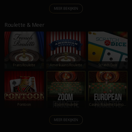
MEER BEKIJKEN
Roulette & Meer
Frans Roulette
Amerikaans Roulette
Scratch Dice
Pontoon
Zoom Roulette
Casino Roulette European
MEER BEKIJKEN