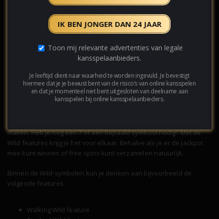
meer vermaak en spanning zorgen tijdens het spel. De winst
mogelijkheden, winlijnen, payouts en extra features van online
gokkasten zijn zeer divers. Spel ontwikkelaars van casino slots
IK BEN JONGER DAN 24 JAAR
proberen de speler constant betrokken te houden en daarvoor zijn
deze game features in het leven geroepen. Hieronder gaan we
Toon mij relevante advertenties van legale
verder in op de meest bekende game features, namelijk de Bonus
kansspelaanbieders.
en de Wild symbolen.
Je leeftijd dient naar waarheid te worden ingevuld. Je bevestigt
hiermee dat je je bewust bent van de risico’s van online kansspelen
Wild symbolen
en dat je momenteel niet bent uitgesloten van deelname aan
kansspelen bij online kansspelaanbieders.
De Wild symbolen is een feature dat werkt als een soort joker. Je
hebt een veel grotere kans om te winnen, omdat de Wild verandert
in het symbool dat je nodig hebt om een winnende combinatie te
maken. Heb je nog een 7 of een bepaald symbool nodig? Met de
Wild features krijg je het voor elkaar. Behalve als je er de jackpot
mee kunt winnen of free spins kunt verzamelen natuurlijk.
Binnen de Wild-symbolen kun je denken aan bijvoorbeeld de
volgende features:
Walking Wild feature