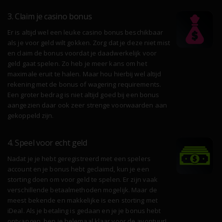
3. Claim je casino bonus
Er is altijd wel een leuke casino bonus beschikbaar
als je voor geld wilt gokken. Zorg dat je deze niet mist
en claim de bonus voordat je daadwerkelijk voor
geld gaat spelen. Zo heb je meer kans om het
maximale eruit te halen. Maar hou hierbij wel altijd
rekening met de bonus of wagering requirements.
Een groter bedrag is niet altijd goed bij een bonus
aangezien daar ook zeer strenge voorwaarden aan
gekoppeld zijn.
4. Speel voor echt geld
Nadat je je hebt geregistreerd met een spelers
account en je bonus hebt geclaimd, kun je een
storting doen om voor geld te spelen. Er zijn vaak
verschillende betaalmethoden mogelijk. Maar de
meest bekende en makkelijke is een storting met
iDeal. Als je betaling is gedaan en je je bonus hebt
ontvangen, ben je helemaal klaar voor de avontuur!