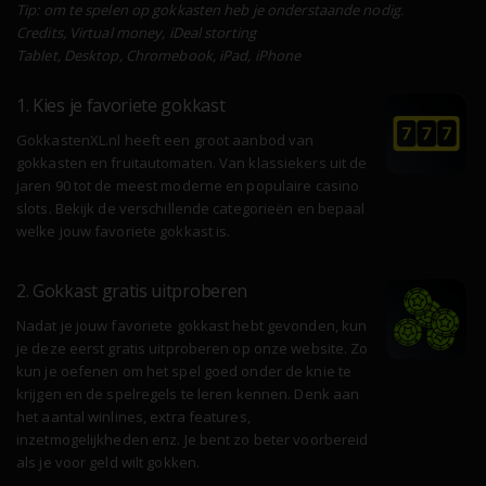
Tip: om te spelen op gokkasten heb je onderstaande nodig.
Credits, Virtual money, iDeal storting
Tablet, Desktop, Chromebook, iPad, iPhone
1. Kies je favoriete gokkast
GokkastenXL.nl heeft een groot aanbod van
gokkasten en fruitautomaten. Van klassiekers uit de
jaren 90 tot de meest moderne en populaire casino
slots. Bekijk de verschillende categorieën en bepaal
welke jouw favoriete gokkast is.
2. Gokkast gratis uitproberen
Nadat je jouw favoriete gokkast hebt gevonden, kun
je deze eerst gratis uitproberen op onze website. Zo
kun je oefenen om het spel goed onder de knie te
krijgen en de spelregels te leren kennen. Denk aan
het aantal winlines, extra features,
inzetmogelijkheden enz. Je bent zo beter voorbereid
als je voor geld wilt gokken.