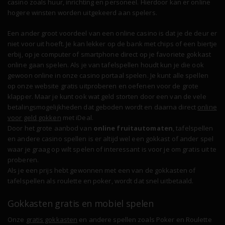
casino zoals huur, inrichting en personeel. Hierdoor kan er online
hogere winsten worden uitgekeerd aan spelers.
Een ander groot voordeel van een online casino is dat je de deur er
niet voor uit hoeft. Je kan lekker op de bank met chips of een biertje
erbij, op je computer of smartphone direct op je favoriete gokkast
online gaan spelen. Als je van tafelspellen houdt kun je die ook
gewoon online in onze casino portaal spelen. Je kunt alle spellen
op onze website gratis uitproberen en oefenen voor de grote
klapper. Maar je kunt ook wat geld storten door een van de vele
betalingsmogelijkheden dat geboden wordt en daarna direct
online
voor geld gokken
met iDeal.
Door het grote aanbod van
online fruitautomaten
, tafelspellen
en andere casino spellen is er altijd wel een gokkast of ander spel
waar je graag op wilt spelen of interessant is voor je om gratis uit te
proberen.
Als je een prijs hebt gewonnen met een van de gokkasten of
tafelspellen als roulette en poker, wordt dat snel uitbetaald.
Gokkasten gratis en mobiel spelen
Onze
gratis gokkasten
en andere spellen zoals Poker en Roulette