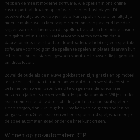
hebben de meest moderne software. Alle spellen in ons online
casino portaal draaien op software zonder flashplayer. Dit
betekent dat je ze ook op je mobiel kunt spelen, overal en altijd. Je
moet je mobiel wel in landscape zetten om een passend beeld te
krijgen van het scherm van de spellen. De slots in het online casino
zijn gebouwd in HTML5. Dat betekent in technische zin dat je
daarvoor niets meer hoeft te downloaden. Je hebt er geen speciale
software voor nodig om de spellen te spelen. In plaats daarvan kun
je het spel online starten, gewoon vanuit de browser die je gebruikt
om dit te lezen.
Zowel de oude als de nieuwe
gokkasten zijn gratis
en op mobiel
te spelen. Het is aan te raden om vooral de nieuwe slots eerst te
oefenen om zo een beter beeld te krijgen van de winkansen,
prijzen en jackpots op verschillende speelautomaten. Wil je minder
risico nemen met de video slots die je in het casino kunt spelen?
Geen zorgen, dan kun je gebruik maken van de gratis spellen op
de gokkasten. Geen risico en wel een spannend spel, waarmee je
de speelautomaten goed onder de knie kunt krijgen.
Winnen op gokautomaten: RTP