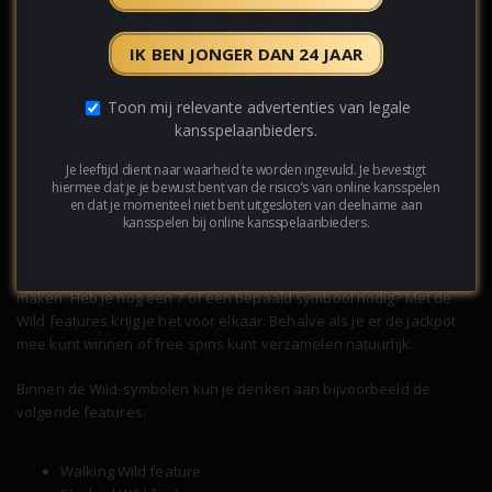
meer vermaak en spanning zorgen tijdens het spel. De winst
mogelijkheden, winlijnen, payouts en extra features van online
gokkasten zijn zeer divers. Spel ontwikkelaars van casino slots
IK BEN JONGER DAN 24 JAAR
proberen de speler constant betrokken te houden en daarvoor zijn
deze game features in het leven geroepen. Hieronder gaan we
Toon mij relevante advertenties van legale
verder in op de meest bekende game features, namelijk de Bonus
kansspelaanbieders.
en de Wild symbolen.
Je leeftijd dient naar waarheid te worden ingevuld. Je bevestigt
hiermee dat je je bewust bent van de risico’s van online kansspelen
Wild symbolen
en dat je momenteel niet bent uitgesloten van deelname aan
kansspelen bij online kansspelaanbieders.
De Wild symbolen is een feature dat werkt als een soort joker. Je
hebt een veel grotere kans om te winnen, omdat de Wild verandert
in het symbool dat je nodig hebt om een winnende combinatie te
maken. Heb je nog een 7 of een bepaald symbool nodig? Met de
Wild features krijg je het voor elkaar. Behalve als je er de jackpot
mee kunt winnen of free spins kunt verzamelen natuurlijk.
Binnen de Wild-symbolen kun je denken aan bijvoorbeeld de
volgende features:
Walking Wild feature