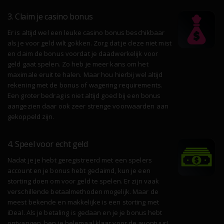
3. Claim je casino bonus
Er is altijd wel een leuke casino bonus beschikbaar
als je voor geld wilt gokken. Zorg dat je deze niet mist
en claim de bonus voordat je daadwerkelijk voor
geld gaat spelen. Zo heb je meer kans om het
maximale eruit te halen. Maar hou hierbij wel altijd
rekening met de bonus of wagering requirements.
Een groter bedrag is niet altijd goed bij een bonus
aangezien daar ook zeer strenge voorwaarden aan
gekoppeld zijn.
4. Speel voor echt geld
Nadat je je hebt geregistreerd met een spelers
account en je bonus hebt geclaimd, kun je een
storting doen om voor geld te spelen. Er zijn vaak
verschillende betaalmethoden mogelijk. Maar de
meest bekende en makkelijke is een storting met
iDeal. Als je betaling is gedaan en je je bonus hebt
ontvangen, ben je helemaal klaar voor de avontuur!