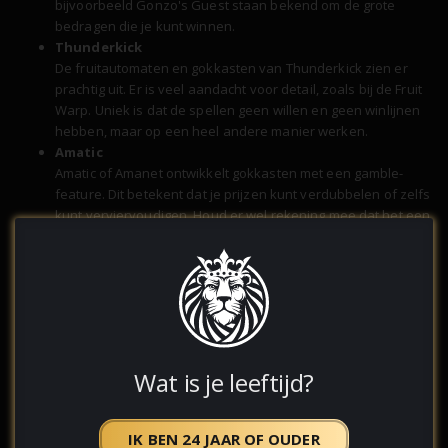
bijvoorbeeld Gonzo's Guest staan bekend om de grote
bedragen die je kunt winnen.
Thunderkick
De fruitautomaten en gokkasten van Thunderkick zien er
prachtig uit. Er is veel aandacht voor detail, zoals bij de Fruit
Warp. Uniek is dat de spellen geen willen en geen winlijnen
hebben, maar op een heel andere manier werken.
Amatic
Amatic of Amanet ontwikkelt gokkasten met een gamble-
feature. Dit betekent dat je prijzen kunt verdubbelen of zelfs
kunt verviervoudigen. Houd er wel rekening mee dat het een
gokje blijft, dus dat je ook met niets kunt eindigen als het
jouw dag niet blijkt te zijn.
Gamomat
De online gokkasten van Gamomat zijn nog niet zo bekend
in Nederland. Met name de Super Duper Cherry wordt
gewaardeerd door veel spelers. De Duitse ontwikkelaar
maakt nieuwe spellen die goed in elkaar zitten.
Wat is je leeftijd?
Gokkast features: Wild en Bonus symbolen
Er zijn allerlei features beschikbaar voor online gokkasten, die voor
IK BEN 24 JAAR OF OUDER