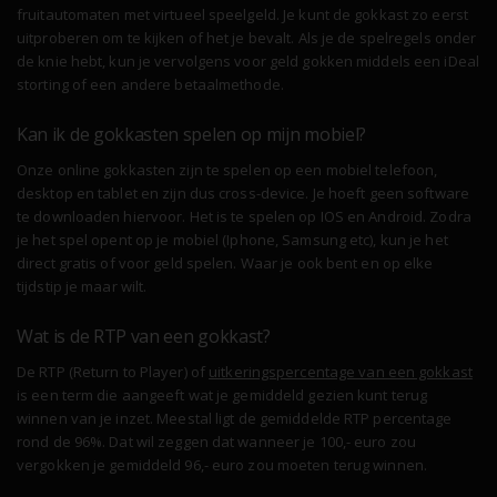
fruitautomaten met virtueel speelgeld. Je kunt de gokkast zo eerst
uitproberen om te kijken of het je bevalt. Als je de spelregels onder
de knie hebt, kun je vervolgens voor geld gokken middels een iDeal
storting of een andere betaalmethode.
Kan ik de gokkasten spelen op mijn mobiel?
Onze online gokkasten zijn te spelen op een mobiel telefoon,
desktop en tablet en zijn dus cross-device. Je hoeft geen software
te downloaden hiervoor. Het is te spelen op IOS en Android. Zodra
je het spel opent op je mobiel (Iphone, Samsung etc), kun je het
direct gratis of voor geld spelen. Waar je ook bent en op elke
tijdstip je maar wilt.
Wat is de RTP van een gokkast?
De RTP (Return to Player) of
uitkeringspercentage van een gokkast
is een term die aangeeft wat je gemiddeld gezien kunt terug
winnen van je inzet. Meestal ligt de gemiddelde RTP percentage
rond de 96%. Dat wil zeggen dat wanneer je 100,- euro zou
vergokken je gemiddeld 96,- euro zou moeten terug winnen.