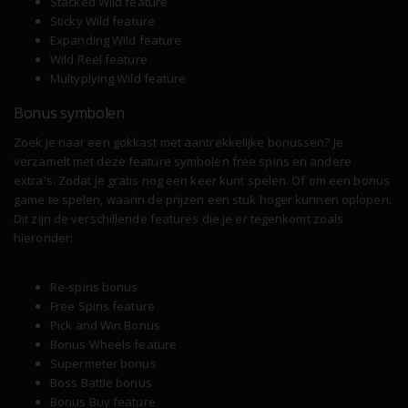
Stacked Wild feature
Sticky Wild feature
Expanding Wild feature
Wild Reel feature
Multyplying Wild feature
Bonus symbolen
Zoek je naar een gokkast met aantrekkelijke bonussen? Je
verzamelt met deze feature symbolen free spins en andere
extra's. Zodat je gratis nog een keer kunt spelen. Of om een bonus
game te spelen, waarin de prijzen een stuk hoger kunnen oplopen.
Dit zijn de verschillende features die je er tegenkomt zoals
hieronder:
Re-spins bonus
Free Spins feature
Pick and Win Bonus
Bonus Wheels feature
Supermeter bonus
Boss Battle bonus
Bonus Buy feature