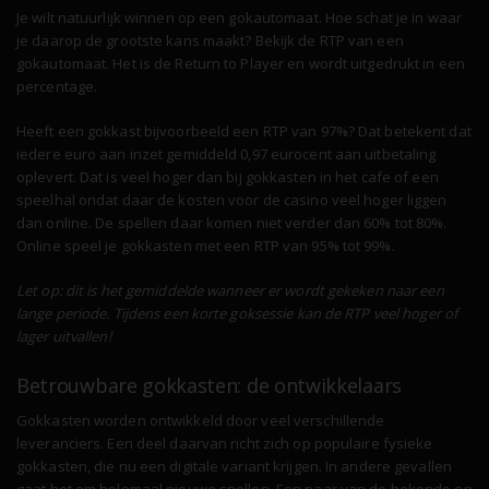
Je wilt natuurlijk winnen op een gokautomaat. Hoe schat je in waar
je daarop de grootste kans maakt? Bekijk de RTP van een
gokautomaat. Het is de Return to Player en wordt uitgedrukt in een
percentage.
Heeft een gokkast bijvoorbeeld een RTP van 97%? Dat betekent dat
iedere euro aan inzet gemiddeld 0,97 eurocent aan uitbetaling
oplevert. Dat is veel hoger dan bij gokkasten in het cafe of een
speelhal ondat daar de kosten voor de casino veel hoger liggen
dan online. De spellen daar komen niet verder dan 60% tot 80%.
Online speel je gokkasten met een RTP van 95% tot 99%.
Let op: dit is het gemiddelde wanneer er wordt gekeken naar een
lange periode. Tijdens een korte goksessie kan de RTP veel hoger of
lager uitvallen!
Betrouwbare gokkasten: de ontwikkelaars
Gokkasten worden ontwikkeld door veel verschillende
leveranciers. Een deel daarvan richt zich op populaire fysieke
gokkasten, die nu een digitale variant krijgen. In andere gevallen
gaat het om helemaal nieuwe spellen. Een paar van de bekende en