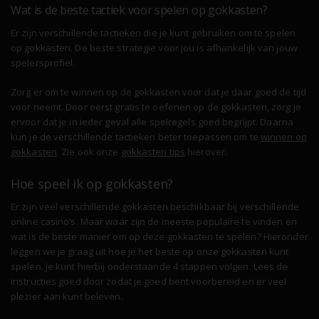
Wat is de beste tactiek voor spelen op gokkasten?
Er zijn verschillende tactieken die je kunt gebruiken om te spelen
op gokkasten. De beste strategie voor jou is afhankelijk van jouw
spelersprofiel.
Zorg er om te winnen op de gokkasten voor dat je daar goed de tijd
voor neemt. Door eerst gratis te oefenen op de gokkasten, zorg je
ervoor dat je in ieder geval alle spelregels goed begrijpt. Daarna
kun je de verschillende tactieken beter toepassen om te
winnen op
gokkasten
. Zie ook onze
gokkasten tips
hierover.
Hoe speel ik op gokkasten?
Er zijn veel verschillende gokkasten beschikbaar bij verschillende
online casino’s. Maar waar zijn de meeste populaire te vinden en
wat is de beste manier om op deze gokkasten te spelen? Hieronder
leggen we je graag uit hoe je het beste op onze gokkasten kunt
spelen. Je kunt hierbij onderstaande 4 stappen volgen. Lees de
instructies goed door zodat je goed bent voorbereid en er veel
plezier aan kunt beleven.