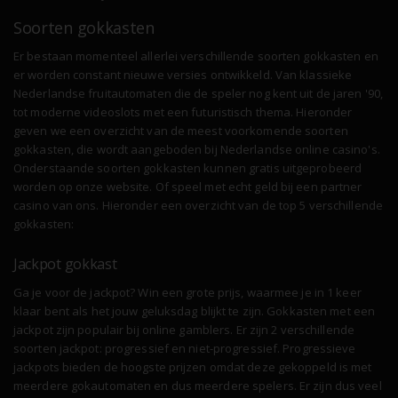
Soorten gokkasten
Er bestaan momenteel allerlei verschillende soorten gokkasten en
er worden constant nieuwe versies ontwikkeld. Van klassieke
Nederlandse fruitautomaten die de speler nog kent uit de jaren '90,
tot moderne videoslots met een futuristisch thema. Hieronder
geven we een overzicht van de meest voorkomende soorten
gokkasten, die wordt aangeboden bij Nederlandse online casino's.
Onderstaande soorten gokkasten kunnen gratis uitgeprobeerd
worden op onze website. Of speel met echt geld bij een partner
casino van ons. Hieronder een overzicht van de top 5 verschillende
gokkasten:
Jackpot gokkast
Ga je voor de jackpot? Win een grote prijs, waarmee je in 1 keer
klaar bent als het jouw geluksdag blijkt te zijn. Gokkasten met een
jackpot zijn populair bij online gamblers. Er zijn 2 verschillende
soorten jackpot: progressief en niet-progressief. Progressieve
jackpots bieden de hoogste prijzen omdat deze gekoppeld is met
meerdere gokautomaten en dus meerdere spelers. Er zijn dus veel