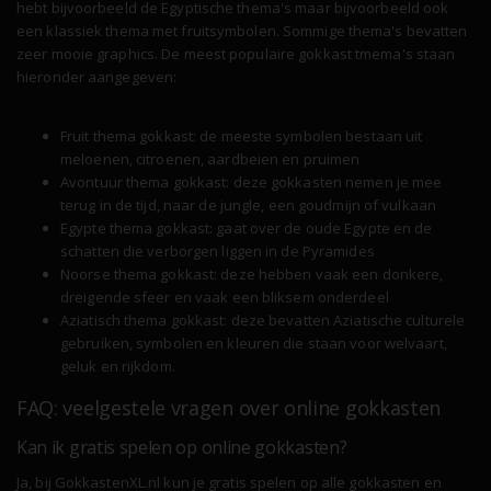
hebt bijvoorbeeld de Egyptische thema's maar bijvoorbeeld ook
een klassiek thema met fruitsymbolen. Sommige thema's bevatten
zeer mooie graphics. De meest populaire gokkast tmema's staan
hieronder aangegeven:
Fruit thema gokkast: de meeste symbolen bestaan uit
meloenen, citroenen, aardbeien en pruimen
Avontuur thema gokkast: deze gokkasten nemen je mee
terug in de tijd, naar de jungle, een goudmijn of vulkaan
Egypte thema gokkast: gaat over de oude Egypte en de
schatten die verborgen liggen in de Pyramides
Noorse thema gokkast: deze hebben vaak een donkere,
dreigende sfeer en vaak een bliksem onderdeel
Aziatisch thema gokkast: deze bevatten Aziatische culturele
gebruiken, symbolen en kleuren die staan voor welvaart,
geluk en rijkdom.
FAQ: veelgestele vragen over online gokkasten
Kan ik gratis spelen op online gokkasten?
Ja, bij GokkastenXL.nl kun je gratis spelen op alle gokkasten en