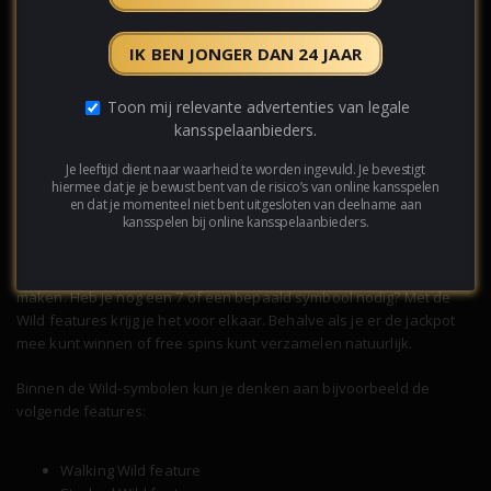
meer vermaak en spanning zorgen tijdens het spel. De winst
mogelijkheden, winlijnen, payouts en extra features van online
gokkasten zijn zeer divers. Spel ontwikkelaars van casino slots
IK BEN JONGER DAN 24 JAAR
proberen de speler constant betrokken te houden en daarvoor zijn
deze game features in het leven geroepen. Hieronder gaan we
Toon mij relevante advertenties van legale
verder in op de meest bekende game features, namelijk de Bonus
kansspelaanbieders.
en de Wild symbolen.
Je leeftijd dient naar waarheid te worden ingevuld. Je bevestigt
hiermee dat je je bewust bent van de risico’s van online kansspelen
Wild symbolen
en dat je momenteel niet bent uitgesloten van deelname aan
kansspelen bij online kansspelaanbieders.
De Wild symbolen is een feature dat werkt als een soort joker. Je
hebt een veel grotere kans om te winnen, omdat de Wild verandert
in het symbool dat je nodig hebt om een winnende combinatie te
maken. Heb je nog een 7 of een bepaald symbool nodig? Met de
Wild features krijg je het voor elkaar. Behalve als je er de jackpot
mee kunt winnen of free spins kunt verzamelen natuurlijk.
Binnen de Wild-symbolen kun je denken aan bijvoorbeeld de
volgende features:
Walking Wild feature