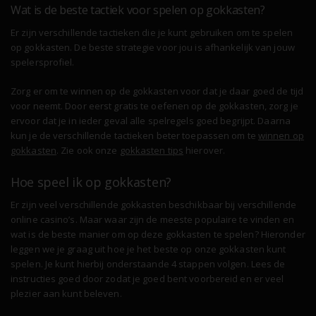
Wat is de beste tactiek voor spelen op gokkasten?
Er zijn verschillende tactieken die je kunt gebruiken om te spelen
op gokkasten. De beste strategie voor jou is afhankelijk van jouw
spelersprofiel.
Zorg er om te winnen op de gokkasten voor dat je daar goed de tijd
voor neemt. Door eerst gratis te oefenen op de gokkasten, zorg je
ervoor dat je in ieder geval alle spelregels goed begrijpt. Daarna
kun je de verschillende tactieken beter toepassen om te
winnen op
gokkasten
. Zie ook onze
gokkasten tips
hierover.
Hoe speel ik op gokkasten?
Er zijn veel verschillende gokkasten beschikbaar bij verschillende
online casino’s. Maar waar zijn de meeste populaire te vinden en
wat is de beste manier om op deze gokkasten te spelen? Hieronder
leggen we je graag uit hoe je het beste op onze gokkasten kunt
spelen. Je kunt hierbij onderstaande 4 stappen volgen. Lees de
instructies goed door zodat je goed bent voorbereid en er veel
plezier aan kunt beleven.