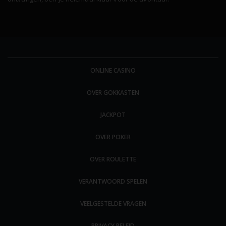
ONLINE CASINO
OVER GOKKASTEN
JACKPOT
OVER POKER
OVER ROULETTE
VERANTWOORD SPELEN
VEELGESTELDE VRAGEN
PRIVACY BELEID