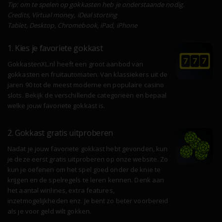
Tip: om te spelen op gokkasten heb je onderstaande nodig.
Credits, Virtual money, iDeal storting
Tablet, Desktop, Chromebook, iPad, iPhone
1. Kies je favoriete gokkast
GokkastenXL.nl heeft een groot aanbod van
gokkasten en fruitautomaten. Van klassiekers uit de
jaren 90 tot de meest moderne en populaire casino
slots. Bekijk de verschillende categorieën en bepaal
welke jouw favoriete gokkast is.
2. Gokkast gratis uitproberen
Nadat je jouw favoriete gokkast hebt gevonden, kun
je deze eerst gratis uitproberen op onze website. Zo
kun je oefenen om het spel goed onder de knie te
krijgen en de spelregels te leren kennen. Denk aan
het aantal winlines, extra features,
inzetmogelijkheden enz. Je bent zo beter voorbereid
als je voor geld wilt gokken.