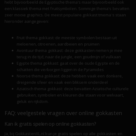
hebt bijvoorbeeld de Egyptische thema's maar bijvoorbeeld ook
een klassiek thema met fruitsymbolen. Sommige thema's bevatten
zeer mooie graphics. De meest populaire gokkast tmema's staan
hieronder aangegeven:
Fruit thema gokkast: de meeste symbolen bestaan uit
meloenen, citroenen, aardbeien en pruimen
Avontuur thema gokkast: deze gokkasten nemen je mee
terug in de tijd, naar de jungle, een goudmijn of vulkaan
Egypte thema gokkast: gaat over de oude Egypte en de
schatten die verborgen liggen in de Pyramides
Noorse thema gokkast: deze hebben vaak een donkere,
dreigende sfeer en vaak een bliksem onderdeel
Aziatisch thema gokkast: deze bevatten Aziatische culturele
gebruiken, symbolen en kleuren die staan voor welvaart,
geluk en rijkdom.
FAQ: veelgestele vragen over online gokkasten
Kan ik gratis spelen op online gokkasten?
Ja, bij GokkastenXL.nl kun je gratis spelen op alle gokkasten en