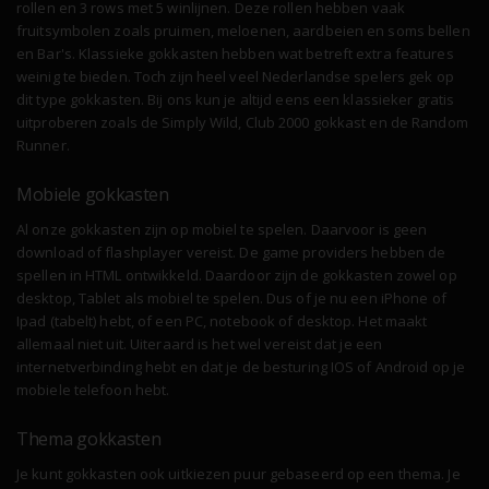
rollen en 3 rows met 5 winlijnen. Deze rollen hebben vaak
fruitsymbolen zoals pruimen, meloenen, aardbeien en soms bellen
en Bar's. Klassieke gokkasten hebben wat betreft extra features
weinig te bieden. Toch zijn heel veel Nederlandse spelers gek op
dit type gokkasten. Bij ons kun je altijd eens een klassieker gratis
uitproberen zoals de Simply Wild, Club 2000 gokkast en de Random
Runner.
Mobiele gokkasten
Al onze gokkasten zijn op mobiel te spelen. Daarvoor is geen
download of flashplayer vereist. De game providers hebben de
spellen in HTML ontwikkeld. Daardoor zijn de gokkasten zowel op
desktop, Tablet als mobiel te spelen. Dus of je nu een iPhone of
Ipad (tabelt) hebt, of een PC, notebook of desktop. Het maakt
allemaal niet uit. Uiteraard is het wel vereist dat je een
internetverbinding hebt en dat je de besturing IOS of Android op je
mobiele telefoon hebt.
Thema gokkasten
Je kunt gokkasten ook uitkiezen puur gebaseerd op een thema. Je