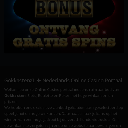
GokkastenXL ✤ Nederlands Online Casino Portaal
Welkom op onze Online Casino portaal met ons ruim aanbod van
Gokkasten
, Slots, Roulette en Poker met hoge winkansen en
prijzen.
We hebben ons exclusieve aanbod gokautomaten geselecteerd op
speelgenot en hoge winkansen. Daarnaast maak je kans op het
winnen van een hoge jackpot bij de verschillende videoslots. Om
de winkans te vergoten zijn er op onze website aanbevelingen en