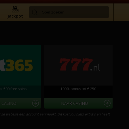
Jackpot
l 500 free spins
100% bonus tot € 250
 CASINO
NAAR CASINO
nze website een account aanmaakt. Dit kost jou niets extra's en heeft