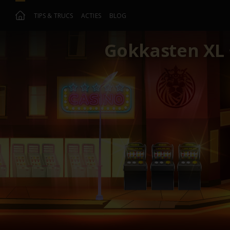
TIPS & TRUCS
ACTIES
BLOG
Gokkasten XL