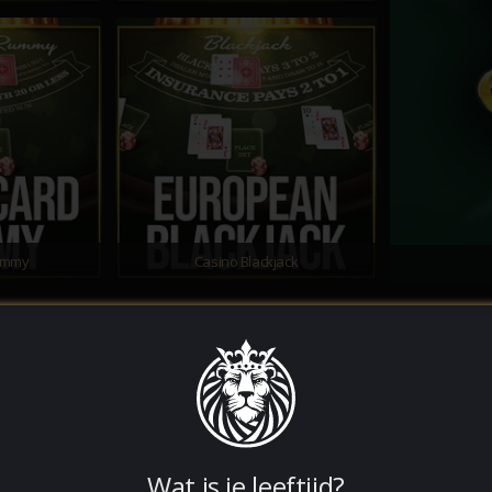
rummy
Casino Blackjack
MEER BEKIJKEN
Wat is je leeftijd?