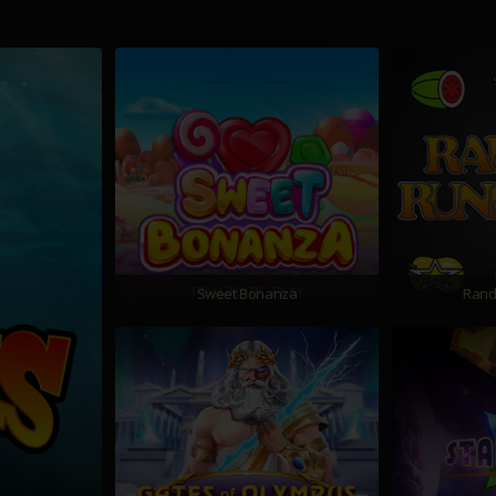
Sweet Bonanza
Rand