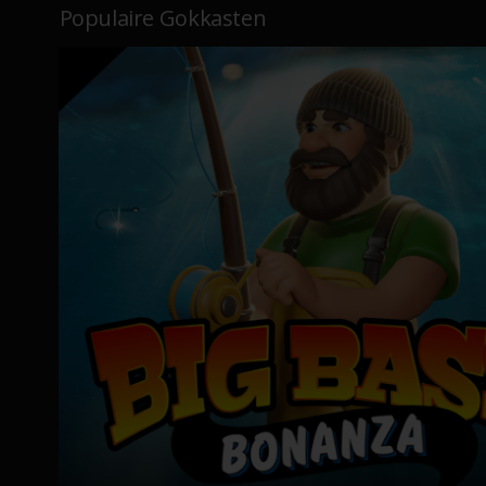
Populaire Gokkasten