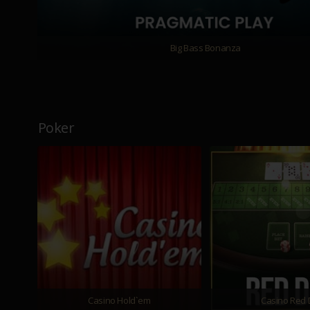
Big Bass Bonanza
Poker
Casino Hold`em
Casino Red 