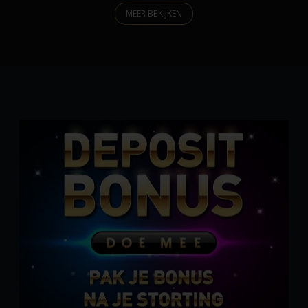
MEER BEKIJKEN