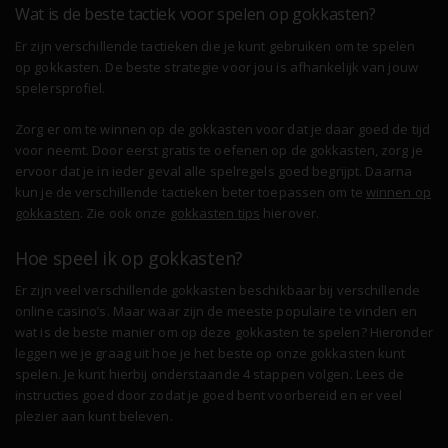
Wat is de beste tactiek voor spelen op gokkasten?
Er zijn verschillende tactieken die je kunt gebruiken om te spelen
op gokkasten. De beste strategie voor jou is afhankelijk van jouw
spelersprofiel.
Zorg er om te winnen op de gokkasten voor dat je daar goed de tijd
voor neemt. Door eerst gratis te oefenen op de gokkasten, zorg je
ervoor dat je in ieder geval alle spelregels goed begrijpt. Daarna
kun je de verschillende tactieken beter toepassen om te
winnen op
gokkasten
. Zie ook onze
gokkasten tips
hierover.
Hoe speel ik op gokkasten?
Er zijn veel verschillende gokkasten beschikbaar bij verschillende
online casino’s. Maar waar zijn de meeste populaire te vinden en
wat is de beste manier om op deze gokkasten te spelen? Hieronder
leggen we je graag uit hoe je het beste op onze gokkasten kunt
spelen. Je kunt hierbij onderstaande 4 stappen volgen. Lees de
instructies goed door zodat je goed bent voorbereid en er veel
plezier aan kunt beleven.