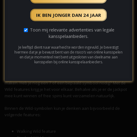
meer vermaak en spanning zorgen tijdens het spel. De winst
mogelijkheden, winlijnen, payouts en extra features van online
gokkasten zijn zeer divers. Spel ontwikkelaars van casino slots
IK BEN JONGER DAN 24 JAAR
proberen de speler constant betrokken te houden en daarvoor zijn
deze game features in het leven geroepen. Hieronder gaan we
Toon mij relevante advertenties van legale
verder in op de meest bekende game features, namelijk de Bonus
kansspelaanbieders.
en de Wild symbolen.
Je leeftijd dient naar waarheid te worden ingevuld. Je bevestigt
hiermee dat je je bewust bent van de risico’s van online kansspelen
Wild symbolen
en dat je momenteel niet bent uitgesloten van deelname aan
kansspelen bij online kansspelaanbieders.
De Wild symbolen is een feature dat werkt als een soort joker. Je
hebt een veel grotere kans om te winnen, omdat de Wild verandert
in het symbool dat je nodig hebt om een winnende combinatie te
maken. Heb je nog een 7 of een bepaald symbool nodig? Met de
Wild features krijg je het voor elkaar. Behalve als je er de jackpot
mee kunt winnen of free spins kunt verzamelen natuurlijk.
Binnen de Wild-symbolen kun je denken aan bijvoorbeeld de
volgende features:
Walking Wild feature