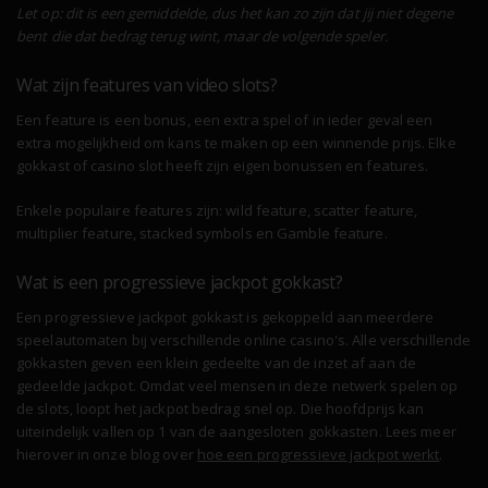
Let op: dit is een gemiddelde, dus het kan zo zijn dat jij niet degene
bent die dat bedrag terug wint, maar de volgende speler.
Wat zijn features van video slots?
Een feature is een bonus, een extra spel of in ieder geval een
extra mogelijkheid om kans te maken op een winnende prijs. Elke
gokkast of casino slot heeft zijn eigen bonussen en features.
Enkele populaire features zijn: wild feature, scatter feature,
multiplier feature, stacked symbols en Gamble feature.
Wat is een progressieve jackpot gokkast?
Een progressieve jackpot gokkast is gekoppeld aan meerdere
speelautomaten bij verschillende online casino's. Alle verschillende
gokkasten geven een klein gedeelte van de inzet af aan de
gedeelde jackpot. Omdat veel mensen in deze netwerk spelen op
de slots, loopt het jackpot bedrag snel op. Die hoofdprijs kan
uiteindelijk vallen op 1 van de aangesloten gokkasten. Lees meer
hierover in onze blog over
hoe een progressieve jackpot werkt
.