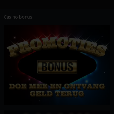
Casino bonus