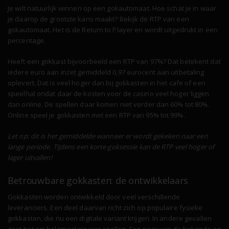
Je wilt natuurlijk winnen op een gokautomaat. Hoe schat je in waar
je daarop de grootste kans maakt? Bekijk de RTP van een
gokautomaat. Het is de Return to Player en wordt uitgedrukt in een
percentage.
Heeft een gokkast bijvoorbeeld een RTP van 97%? Dat betekent dat
iedere euro aan inzet gemiddeld 0,97 eurocent aan uitbetaling
oplevert. Dat is veel hoger dan bij gokkasten in het cafe of een
speelhal ondat daar de kosten voor de casino veel hoger liggen
dan online. De spellen daar komen niet verder dan 60% tot 80%.
Online speel je gokkasten met een RTP van 95% tot 99%.
Let op: dit is het gemiddelde wanneer er wordt gekeken naar een
lange periode. Tijdens een korte goksessie kan de RTP veel hoger of
lager uitvallen!
Betrouwbare gokkasten: de ontwikkelaars
Gokkasten worden ontwikkeld door veel verschillende
leveranciers. Een deel daarvan richt zich op populaire fysieke
gokkasten, die nu een digitale variant krijgen. In andere gevallen
gaat het om helemaal nieuwe spellen. Een paar van de bekende en