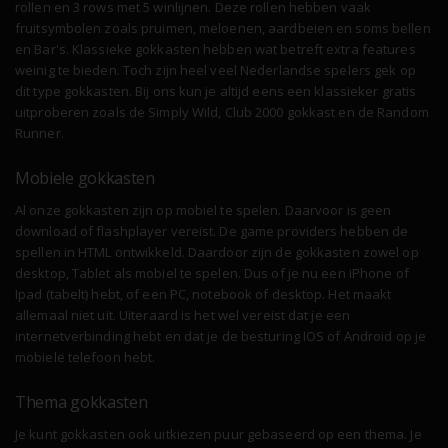
rollen en 3 rows met 5 winlijnen. Deze rollen hebben vaak
fruitsymbolen zoals pruimen, meloenen, aardbeien en soms bellen
en Bar's. Klassieke gokkasten hebben wat betreft extra features
weinig te bieden. Toch zijn heel veel Nederlandse spelers gek op
dit type gokkasten. Bij ons kun je altijd eens een klassieker gratis
uitproberen zoals de Simply Wild, Club 2000 gokkast en de Random
Runner.
Mobiele gokkasten
Al onze gokkasten zijn op mobiel te spelen. Daarvoor is geen
download of flashplayer vereist. De game providers hebben de
spellen in HTML ontwikkeld. Daardoor zijn de gokkasten zowel op
desktop, Tablet als mobiel te spelen. Dus of je nu een iPhone of
Ipad (tabelt) hebt, of een PC, notebook of desktop. Het maakt
allemaal niet uit. Uiteraard is het wel vereist dat je een
internetverbinding hebt en dat je de besturing IOS of Android op je
mobiele telefoon hebt.
Thema gokkasten
Je kunt gokkasten ook uitkiezen puur gebaseerd op een thema. Je