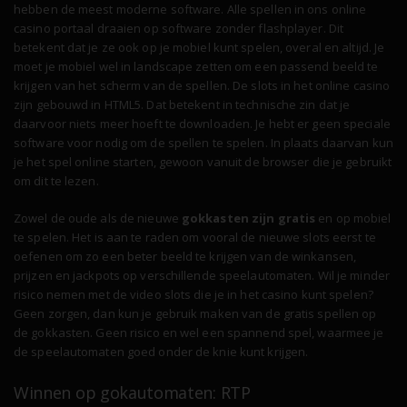
hebben de meest moderne software. Alle spellen in ons online
casino portaal draaien op software zonder flashplayer. Dit
betekent dat je ze ook op je mobiel kunt spelen, overal en altijd. Je
moet je mobiel wel in landscape zetten om een passend beeld te
krijgen van het scherm van de spellen. De slots in het online casino
zijn gebouwd in HTML5. Dat betekent in technische zin dat je
daarvoor niets meer hoeft te downloaden. Je hebt er geen speciale
software voor nodig om de spellen te spelen. In plaats daarvan kun
je het spel online starten, gewoon vanuit de browser die je gebruikt
om dit te lezen.
Zowel de oude als de nieuwe
gokkasten zijn gratis
en op mobiel
te spelen. Het is aan te raden om vooral de nieuwe slots eerst te
oefenen om zo een beter beeld te krijgen van de winkansen,
prijzen en jackpots op verschillende speelautomaten. Wil je minder
risico nemen met de video slots die je in het casino kunt spelen?
Geen zorgen, dan kun je gebruik maken van de gratis spellen op
de gokkasten. Geen risico en wel een spannend spel, waarmee je
de speelautomaten goed onder de knie kunt krijgen.
Winnen op gokautomaten: RTP