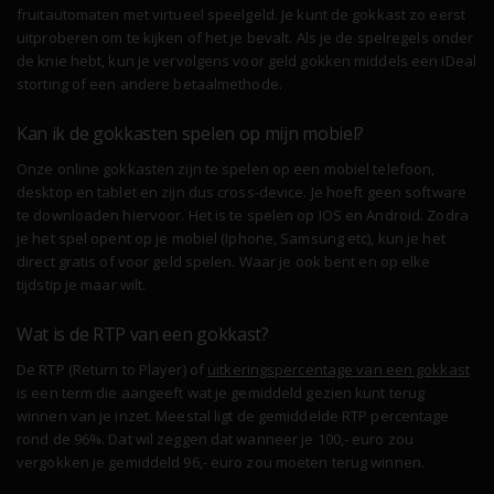
fruitautomaten met virtueel speelgeld. Je kunt de gokkast zo eerst
uitproberen om te kijken of het je bevalt. Als je de spelregels onder
de knie hebt, kun je vervolgens voor geld gokken middels een iDeal
storting of een andere betaalmethode.
Kan ik de gokkasten spelen op mijn mobiel?
Onze online gokkasten zijn te spelen op een mobiel telefoon,
desktop en tablet en zijn dus cross-device. Je hoeft geen software
te downloaden hiervoor. Het is te spelen op IOS en Android. Zodra
je het spel opent op je mobiel (Iphone, Samsung etc), kun je het
direct gratis of voor geld spelen. Waar je ook bent en op elke
tijdstip je maar wilt.
Wat is de RTP van een gokkast?
De RTP (Return to Player) of
uitkeringspercentage van een gokkast
is een term die aangeeft wat je gemiddeld gezien kunt terug
winnen van je inzet. Meestal ligt de gemiddelde RTP percentage
rond de 96%. Dat wil zeggen dat wanneer je 100,- euro zou
vergokken je gemiddeld 96,- euro zou moeten terug winnen.