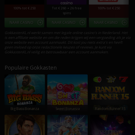
100% tot € 250
Tot € 260 + 26 free
100% tot € 250
spins
NAAR CASINO
NAAR CASINO
NAAR CASINO
GokkastenXL.nl werkt samen met legale online casino's in Nederland. Het
is een affiliate website en om die reden krijgen wij een vergoeding als je via
onze website een account aanmaakt. Dit kost jou niets extra's en heeft
geen invloed op onze redactionele keuzes of reviews. Je kunt via
GokkastenXL.nl veilig en betrouwbaar een account aanmaken.
Populaire Gokkasten
Big Bass Bonanza
Sweet Bonanza
Random Runner 15