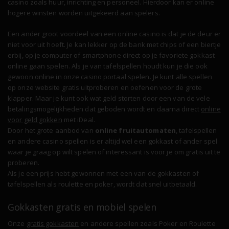
casino zoals huur, inrichting en personeel. Hierdoor kan er online
hogere winsten worden uitgekeerd aan spelers.
Een ander groot voordeel van een online casino is dat je de deur er
niet voor uit hoeft. Je kan lekker op de bank met chips of een biertje
erbij, op je computer of smartphone direct op je favoriete gokkast
online gaan spelen. Als je van tafelspellen houdt kun je die ook
gewoon online in onze casino portaal spelen. Je kunt alle spellen
op onze website gratis uitproberen en oefenen voor de grote
klapper. Maar je kunt ook wat geld storten door een van de vele
betalingsmogelijkheden dat geboden wordt en daarna direct
online
voor geld gokken
met iDeal.
Door het grote aanbod van
online fruitautomaten
, tafelspellen
en andere casino spellen is er altijd wel een gokkast of ander spel
waar je graag op wilt spelen of interessant is voor je om gratis uit te
proberen.
Als je een prijs hebt gewonnen met een van de gokkasten of
tafelspellen als roulette en poker, wordt dat snel uitbetaald.
Gokkasten gratis en mobiel spelen
Onze
gratis gokkasten
en andere spellen zoals Poker en Roulette