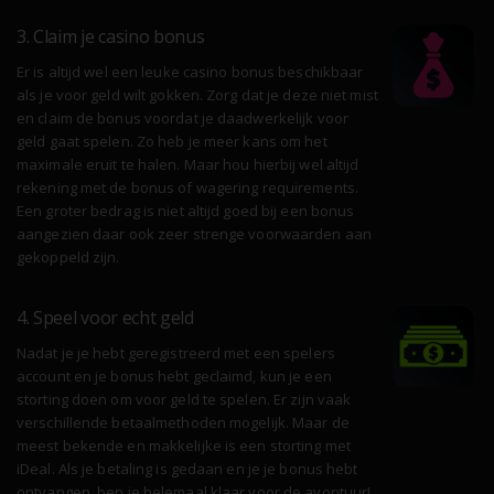
3. Claim je casino bonus
Er is altijd wel een leuke casino bonus beschikbaar
als je voor geld wilt gokken. Zorg dat je deze niet mist
en claim de bonus voordat je daadwerkelijk voor
geld gaat spelen. Zo heb je meer kans om het
maximale eruit te halen. Maar hou hierbij wel altijd
rekening met de bonus of wagering requirements.
Een groter bedrag is niet altijd goed bij een bonus
aangezien daar ook zeer strenge voorwaarden aan
gekoppeld zijn.
4. Speel voor echt geld
Nadat je je hebt geregistreerd met een spelers
account en je bonus hebt geclaimd, kun je een
storting doen om voor geld te spelen. Er zijn vaak
verschillende betaalmethoden mogelijk. Maar de
meest bekende en makkelijke is een storting met
iDeal. Als je betaling is gedaan en je je bonus hebt
ontvangen, ben je helemaal klaar voor de avontuur!