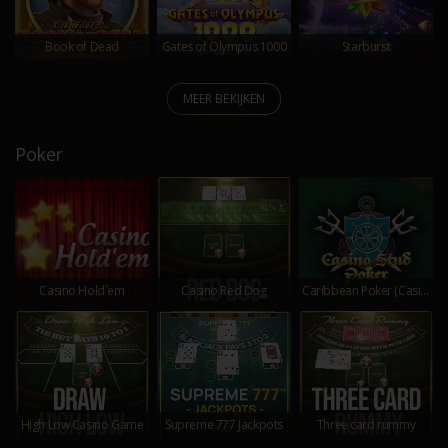
Book of Dead
Gates of Olympus 1000
Starburst
MEER BEKIJKEN
Poker
Casino Hold`em
Casino Red Dog
Caribbean Poker (Casino Stud)
High Low Casino Game
Supreme 777 Jackpots
Three card rummy