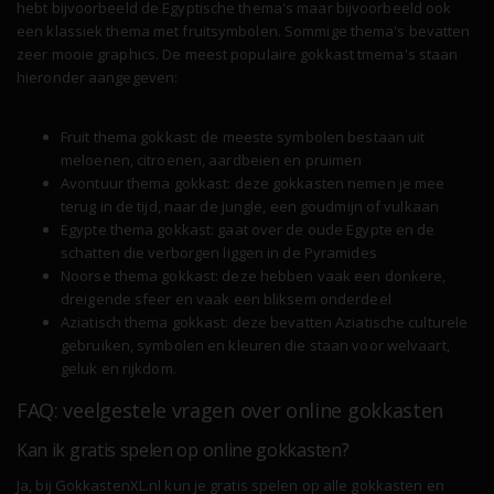
hebt bijvoorbeeld de Egyptische thema's maar bijvoorbeeld ook
een klassiek thema met fruitsymbolen. Sommige thema's bevatten
zeer mooie graphics. De meest populaire gokkast tmema's staan
hieronder aangegeven:
Fruit thema gokkast: de meeste symbolen bestaan uit
meloenen, citroenen, aardbeien en pruimen
Avontuur thema gokkast: deze gokkasten nemen je mee
terug in de tijd, naar de jungle, een goudmijn of vulkaan
Egypte thema gokkast: gaat over de oude Egypte en de
schatten die verborgen liggen in de Pyramides
Noorse thema gokkast: deze hebben vaak een donkere,
dreigende sfeer en vaak een bliksem onderdeel
Aziatisch thema gokkast: deze bevatten Aziatische culturele
gebruiken, symbolen en kleuren die staan voor welvaart,
geluk en rijkdom.
FAQ: veelgestele vragen over online gokkasten
Kan ik gratis spelen op online gokkasten?
Ja, bij GokkastenXL.nl kun je gratis spelen op alle gokkasten en