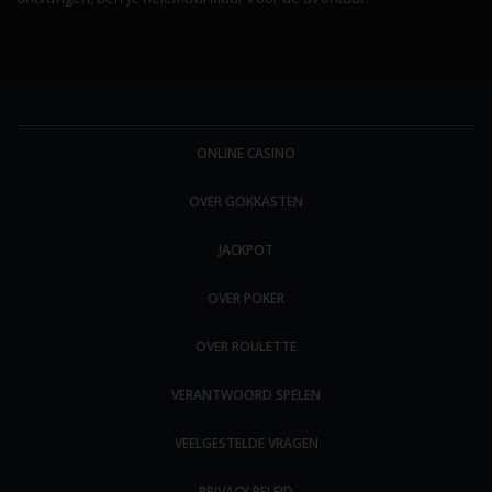
ONLINE CASINO
OVER GOKKASTEN
JACKPOT
OVER POKER
OVER ROULETTE
VERANTWOORD SPELEN
VEELGESTELDE VRAGEN
PRIVACY BELEID