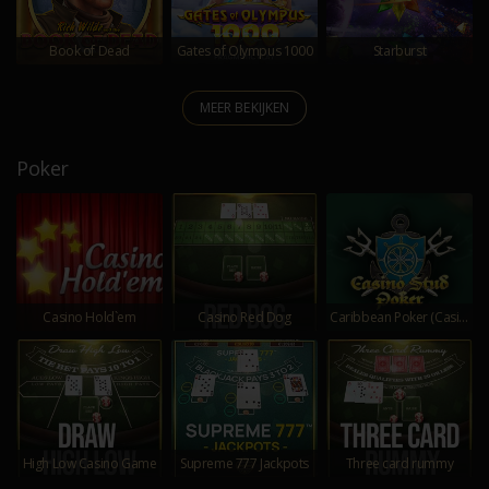
Book of Dead
Gates of Olympus 1000
Starburst
MEER BEKIJKEN
Poker
Casino Hold`em
Casino Red Dog
Caribbean Poker (Casino Stud)
High Low Casino Game
Supreme 777 Jackpots
Three card rummy