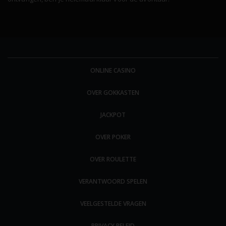
ONLINE CASINO
OVER GOKKASTEN
JACKPOT
OVER POKER
OVER ROULETTE
VERANTWOORD SPELEN
VEELGESTELDE VRAGEN
PRIVACY BELEID