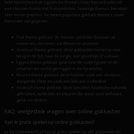
hebt bijvoorbeeld de Egyptische thema's maar bijvoorbeeld ook
een klassiek thema met fruitsymbolen. Sommige thema's bevatten
zeer mooie graphics. De meest populaire gokkast tmema's staan
hieronder aangegeven:
Fruit thema gokkast: de meeste symbolen bestaan uit
meloenen, citroenen, aardbeien en pruimen
Avontuur thema gokkast: deze gokkasten nemen je mee
terug in de tijd, naar de jungle, een goudmijn of vulkaan
Egypte thema gokkast: gaat over de oude Egypte en de
schatten die verborgen liggen in de Pyramides
Noorse thema gokkast: deze hebben vaak een donkere,
dreigende sfeer en vaak een bliksem onderdeel
Aziatisch thema gokkast: deze bevatten Aziatische culturele
gebruiken, symbolen en kleuren die staan voor welvaart,
geluk en rijkdom.
FAQ: veelgestele vragen over online gokkasten
Kan ik gratis spelen op online gokkasten?
Ja, bij GokkastenXL.nl kun je gratis spelen op alle gokkasten en