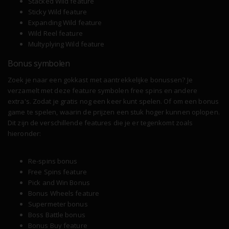
Stacked Wild feature
Sticky Wild feature
Expanding Wild feature
Wild Reel feature
Multyplying Wild feature
Bonus symbolen
Zoek je naar een gokkast met aantrekkelijke bonussen? Je
verzamelt met deze feature symbolen free spins en andere
extra's. Zodat je gratis nog een keer kunt spelen. Of om een bonus
game te spelen, waarin de prijzen een stuk hoger kunnen oplopen.
Dit zijn de verschillende features die je er tegenkomt zoals
hieronder:
Re-spins bonus
Free Spins feature
Pick and Win Bonus
Bonus Wheels feature
Supermeter bonus
Boss Battle bonus
Bonus Buy feature