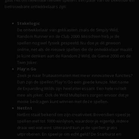
betrouwbare ontwikkelaars zijn:
Stakelogic
De ontwikkelaar van gokkasten zoals de Simply Wild,
Random Runner en de Club 2000. Misschien heb je de
spellen nog wel fysiek gespeeld. Nu doe je dit gewoon
online, net als de nieuwe spellen die de ontwikkelaar maakt.
Je kunt denken aan de Random 2 Wild, de Game 2000 en de
Twin Joker.
Play'n Go
Zoek je naar fruitautomaten met meer innovatieve functies?
Dan zijn de spellen Play'n Go een goede keuze. Met name
de Expanding Wilds zijn heel interessant. Een hele rol telt
mee als joker. Ook de Wild Multipliers zorgen ervoor dat je
mooie bedragen kunt winnen met deze spellen.
NetEnt
NetEnt staat bekend om zijn creativiteit. Bovendien speel je
spellen met tot 1000 winlijnen, waardoor je eigenlijk iedere
draai wel wat wint. Uiteraard kun je de spellen gratis
uitproberen. En speel je om echt geld? De Starburst en