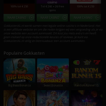
100% tot € 250
Tot € 260 + 26 free
100% tot € 250
spins
NAAR CASINO
NAAR CASINO
NAAR CASINO
GokkastenXL.nl werkt samen met legale online casino's in Nederland. Het
is een affiliate website en om die reden krijgen wij een vergoeding als je via
onze website een account aanmaakt. Dit kost jou niets extra's en heeft
geen invloed op onze redactionele keuzes of reviews. Je kunt via
GokkastenXL.nl veilig en betrouwbaar een account aanmaken.
Populaire Gokkasten
Big Bass Bonanza
Sweet Bonanza
Random Runner 15