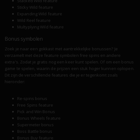
Stacked Wild feature
Sticky Wild feature
Expanding Wild feature
Wild Reel feature
Multyplying Wild feature
Bonus symbolen
Zoek je naar een gokkast met aantrekkelijke bonussen? Je
verzamelt met deze feature symbolen free spins en andere
extra's. Zodat je gratis nog een keer kunt spelen. Of om een bonus
game te spelen, waarin de prijzen een stuk hoger kunnen oplopen.
Dit zijn de verschillende features die je er tegenkomt zoals
hieronder:
Re-spins bonus
Free Spins feature
Pick and Win Bonus
Bonus Wheels feature
Supermeter bonus
Boss Battle bonus
Bonus Buy feature