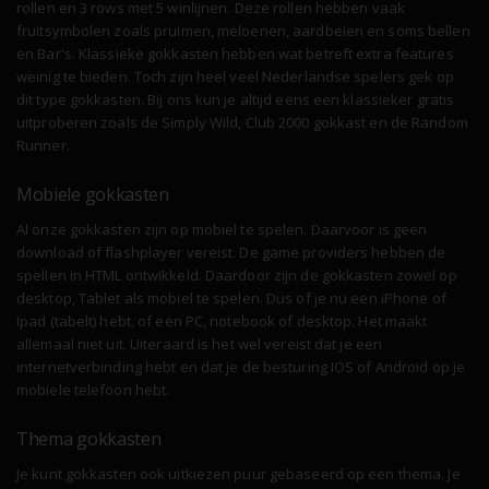
rollen en 3 rows met 5 winlijnen. Deze rollen hebben vaak
fruitsymbolen zoals pruimen, meloenen, aardbeien en soms bellen
en Bar's. Klassieke gokkasten hebben wat betreft extra features
weinig te bieden. Toch zijn heel veel Nederlandse spelers gek op
dit type gokkasten. Bij ons kun je altijd eens een klassieker gratis
uitproberen zoals de Simply Wild, Club 2000 gokkast en de Random
Runner.
Mobiele gokkasten
Al onze gokkasten zijn op mobiel te spelen. Daarvoor is geen
download of flashplayer vereist. De game providers hebben de
spellen in HTML ontwikkeld. Daardoor zijn de gokkasten zowel op
desktop, Tablet als mobiel te spelen. Dus of je nu een iPhone of
Ipad (tabelt) hebt, of een PC, notebook of desktop. Het maakt
allemaal niet uit. Uiteraard is het wel vereist dat je een
internetverbinding hebt en dat je de besturing IOS of Android op je
mobiele telefoon hebt.
Thema gokkasten
Je kunt gokkasten ook uitkiezen puur gebaseerd op een thema. Je