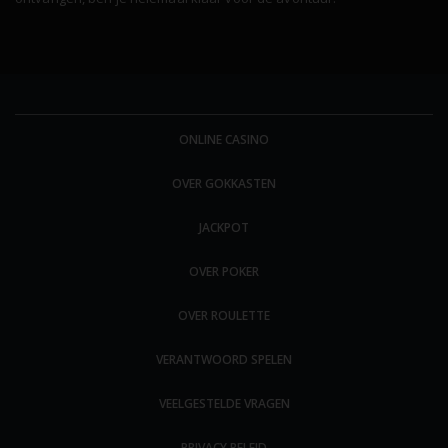
ONLINE CASINO
OVER GOKKASTEN
JACKPOT
OVER POKER
OVER ROULETTE
VERANTWOORD SPELEN
VEELGESTELDE VRAGEN
PRIVACY BELEID