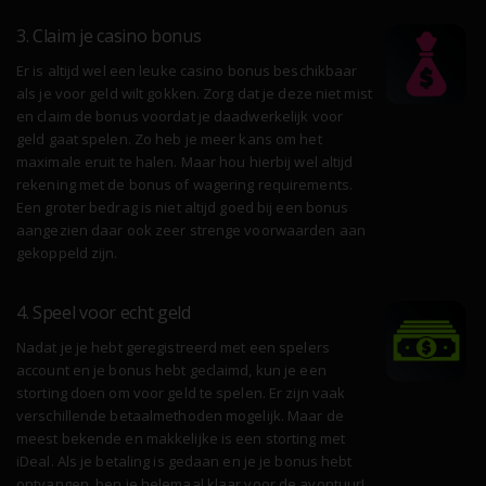
3. Claim je casino bonus
Er is altijd wel een leuke casino bonus beschikbaar
als je voor geld wilt gokken. Zorg dat je deze niet mist
en claim de bonus voordat je daadwerkelijk voor
geld gaat spelen. Zo heb je meer kans om het
maximale eruit te halen. Maar hou hierbij wel altijd
rekening met de bonus of wagering requirements.
Een groter bedrag is niet altijd goed bij een bonus
aangezien daar ook zeer strenge voorwaarden aan
gekoppeld zijn.
4. Speel voor echt geld
Nadat je je hebt geregistreerd met een spelers
account en je bonus hebt geclaimd, kun je een
storting doen om voor geld te spelen. Er zijn vaak
verschillende betaalmethoden mogelijk. Maar de
meest bekende en makkelijke is een storting met
iDeal. Als je betaling is gedaan en je je bonus hebt
ontvangen, ben je helemaal klaar voor de avontuur!