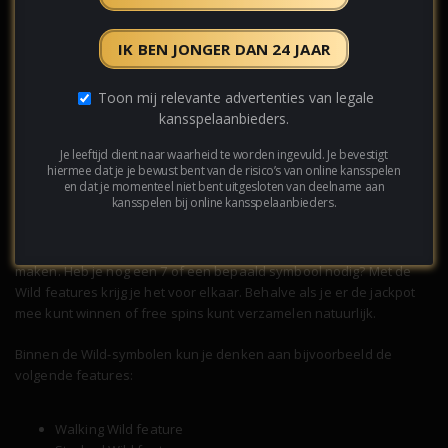
meer vermaak en spanning zorgen tijdens het spel. De winst
mogelijkheden, winlijnen, payouts en extra features van online
gokkasten zijn zeer divers. Spel ontwikkelaars van casino slots
IK BEN JONGER DAN 24 JAAR
proberen de speler constant betrokken te houden en daarvoor zijn
deze game features in het leven geroepen. Hieronder gaan we
Toon mij relevante advertenties van legale
verder in op de meest bekende game features, namelijk de Bonus
kansspelaanbieders.
en de Wild symbolen.
Je leeftijd dient naar waarheid te worden ingevuld. Je bevestigt
hiermee dat je je bewust bent van de risico’s van online kansspelen
Wild symbolen
en dat je momenteel niet bent uitgesloten van deelname aan
kansspelen bij online kansspelaanbieders.
De Wild symbolen is een feature dat werkt als een soort joker. Je
hebt een veel grotere kans om te winnen, omdat de Wild verandert
in het symbool dat je nodig hebt om een winnende combinatie te
maken. Heb je nog een 7 of een bepaald symbool nodig? Met de
Wild features krijg je het voor elkaar. Behalve als je er de jackpot
mee kunt winnen of free spins kunt verzamelen natuurlijk.
Binnen de Wild-symbolen kun je denken aan bijvoorbeeld de
volgende features:
Walking Wild feature