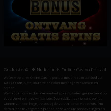
GokkastenXL ✤ Nederlands Online Casino Portaal
Welkom op onze Online Casino portaal met ons ruim aanbod van
Gokkasten
, Slots, Roulette en Poker met hoge winkansen en
prijzen.
We hebben ons exclusieve aanbod gokautomaten geselecteerd op
speelgenot en hoge winkansen. Daarnaast maak je kans op het
winnen van een hoge jackpot bij de verschillende videoslots. Om
de winkans te vergoten zijn er op onze website aanbevelingen en