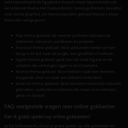
hebt bijvoorbeeld de Egyptische thema's maar bijvoorbeeld ook
een klassiek thema met fruitsymbolen. Sommige thema's bevatten
zeer mooie graphics. De meest populaire gokkast tmema's staan
hieronder aangegeven:
Fruit thema gokkast: de meeste symbolen bestaan uit
meloenen, citroenen, aardbeien en pruimen
Avontuur thema gokkast: deze gokkasten nemen je mee
terug in de tijd, naar de jungle, een goudmijn of vulkaan
Egypte thema gokkast: gaat over de oude Egypte en de
schatten die verborgen liggen in de Pyramides
Noorse thema gokkast: deze hebben vaak een donkere,
dreigende sfeer en vaak een bliksem onderdeel
Aziatisch thema gokkast: deze bevatten Aziatische culturele
gebruiken, symbolen en kleuren die staan voor welvaart,
geluk en rijkdom.
FAQ: veelgestele vragen over online gokkasten
Kan ik gratis spelen op online gokkasten?
Ja, bij GokkastenXL.nl kun je gratis spelen op alle gokkasten en