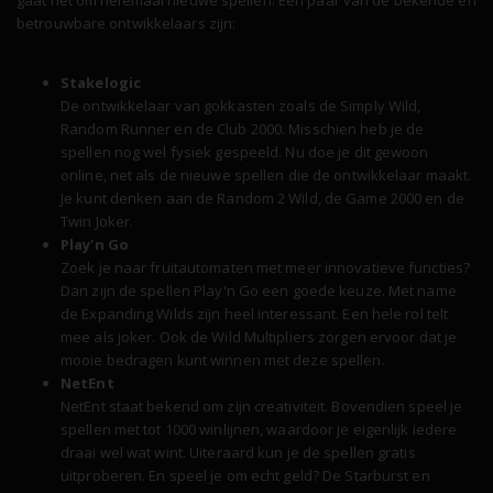
betrouwbare ontwikkelaars zijn:
Stakelogic
De ontwikkelaar van gokkasten zoals de Simply Wild,
Random Runner en de Club 2000. Misschien heb je de
spellen nog wel fysiek gespeeld. Nu doe je dit gewoon
online, net als de nieuwe spellen die de ontwikkelaar maakt.
Je kunt denken aan de Random 2 Wild, de Game 2000 en de
Twin Joker.
Play'n Go
Zoek je naar fruitautomaten met meer innovatieve functies?
Dan zijn de spellen Play'n Go een goede keuze. Met name
de Expanding Wilds zijn heel interessant. Een hele rol telt
mee als joker. Ook de Wild Multipliers zorgen ervoor dat je
mooie bedragen kunt winnen met deze spellen.
NetEnt
NetEnt staat bekend om zijn creativiteit. Bovendien speel je
spellen met tot 1000 winlijnen, waardoor je eigenlijk iedere
draai wel wat wint. Uiteraard kun je de spellen gratis
uitproberen. En speel je om echt geld? De Starburst en