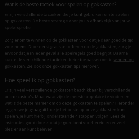
Wat is de beste tactiek voor spelen op gokkasten?
Er zijn verschillende tactieken die je kunt gebruiken om te spelen
op gokkasten. De beste strategie voor jou is afhankelijk van jouw
spelersprofiel.
Zorg er om te winnen op de gokkasten voor dat je daar goed de tijd
voor neemt. Door eerst gratis te oefenen op de gokkasten, zorg je
ervoor dat je in ieder geval alle spelregels goed begrijpt. Daarna
kun je de verschillende tactieken beter toepassen om te
winnen op
gokkasten
. Zie ook onze
gokkasten tips
hierover.
Hoe speel ik op gokkasten?
Er zijn veel verschillende gokkasten beschikbaar bij verschillende
online casino’s. Maar waar zijn de meeste populaire te vinden en
wat is de beste manier om op deze gokkasten te spelen? Hieronder
leggen we je graag uit hoe je het beste op onze gokkasten kunt
spelen. Je kunt hierbij onderstaande 4 stappen volgen. Lees de
instructies goed door zodat je goed bent voorbereid en er veel
plezier aan kunt beleven.