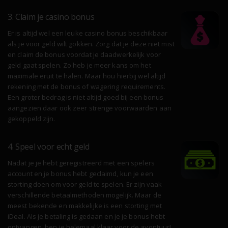
3. Claim je casino bonus
Er is altijd wel een leuke casino bonus beschikbaar
als je voor geld wilt gokken. Zorg dat je deze niet mist
en claim de bonus voordat je daadwerkelijk voor
geld gaat spelen. Zo heb je meer kans om het
maximale eruit te halen. Maar hou hierbij wel altijd
rekening met de bonus of wagering requirements.
Een groter bedrag is niet altijd goed bij een bonus
aangezien daar ook zeer strenge voorwaarden aan
gekoppeld zijn.
4. Speel voor echt geld
Nadat je je hebt geregistreerd met een spelers
account en je bonus hebt geclaimd, kun je een
storting doen om voor geld te spelen. Er zijn vaak
verschillende betaalmethoden mogelijk. Maar de
meest bekende en makkelijke is een storting met
iDeal. Als je betaling is gedaan en je je bonus hebt
ontvangen, ben je helemaal klaar voor de avontuur!