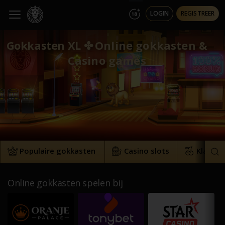
LOGIN
REGISTREER
Gokkasten XL ✤
Online gokkasten &
Casino games
Populaire gokkasten
Casino slots
Klassie
Online gokkasten spelen bij