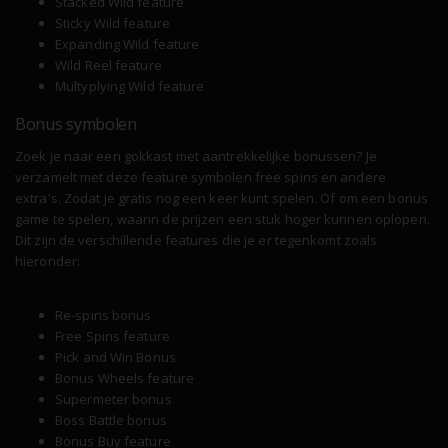
Stacked Wild feature
Sticky Wild feature
Expanding Wild feature
Wild Reel feature
Multyplying Wild feature
Bonus symbolen
Zoek je naar een gokkast met aantrekkelijke bonussen? Je
verzamelt met deze feature symbolen free spins en andere
extra's. Zodat je gratis nog een keer kunt spelen. Of om een bonus
game te spelen, waarin de prijzen een stuk hoger kunnen oplopen.
Dit zijn de verschillende features die je er tegenkomt zoals
hieronder:
Re-spins bonus
Free Spins feature
Pick and Win Bonus
Bonus Wheels feature
Supermeter bonus
Boss Battle bonus
Bonus Buy feature