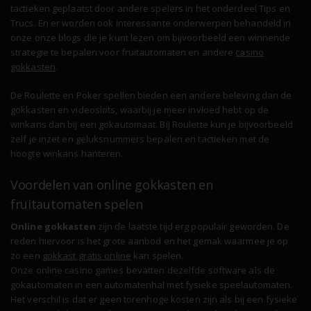
tactieken geplaatst door andere spelers in het onderdeel Tips en
Trucs. En er worden ook interessante onderwerpen behandeld in
onze onze blogs die je kunt lezen om bijvoorbeeld een winnende
strategie te bepalen voor fruitautomaten en andere
casino
gokkasten
.
De Roulette en Poker spellen bieden een andere beleving dan de
gokkasten en videoslots, waarbij je meer invloed hebt op de
winkans dan bij een gokautomaat. Bij Roulette kun je bijvoorbeeld
zelf je inzet en geluksnummers bepalen en tactieken met de
hoogte winkans hanteren.
Voordelen van online gokkasten en
fruitautomaten spelen
Online gokkasten
zijn de laatste tijd erg populair geworden. De
reden hiervoor is het grote aanbod en het gemak waarmee je op
zo een
gokkast gratis online
kan spelen.
Onze online casino games bevatten dezelfde software als de
gokautomaten in een automatenhal met fysieke speelautomaten.
Het verschil is dat er geen torenhoge kosten zijn als bij een fysieke