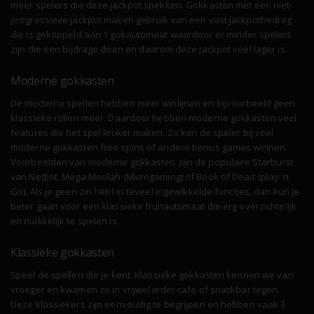
meer spelers die deze jackpot spekken. Gokkasten met een niet-
progressieve jackpot maken gebruik van een vast jackpotbedrag
die is gekoppeld aan 1 gokautomaat waardoor er minder spelers
zijn die een bijdrage doen en daarom deze jackpot veel lager is.
Moderne gokkasten
De moderne spellen hebben meer winlijnen en bijvoorbeeld geen
klassieke rollen meer. Daardoor hebben moderne gokkasten veel
features die het spel leuker maken. Zo kan de speler bij veel
moderne gokkasten free spins of andere bonus games winnen.
Voorbeelden van moderne gokkasten zijn de populaire Starburst
van NetEnt, Mega Moolah (Microgaming) of Book of Dead (play 'n
Go). Als je geen zin hebt in teveel ingewikkelde functies, dan kun je
beter gaan voor een klassieke fruitautomaat die erg overzichtelijk
en makkelijk te spelen is.
Klassieke gokkasten
Speel de spellen die je kent. Klassieke gokkasten kennen we van
vroeger en kwamen ze in vrijwel ieder cafe of snackbar tegen.
Deze klassiekers zijn eenvoudig te begrijpen en hebben vaak 3