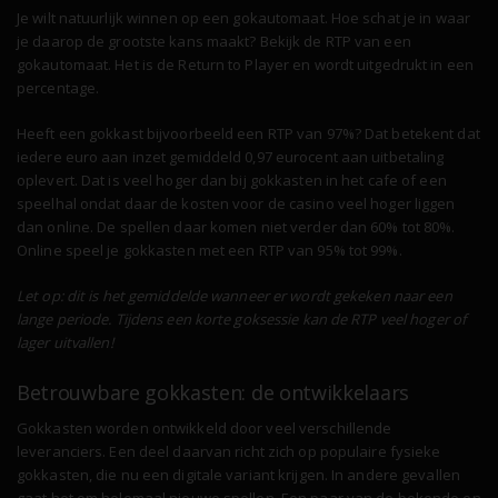
Je wilt natuurlijk winnen op een gokautomaat. Hoe schat je in waar
je daarop de grootste kans maakt? Bekijk de RTP van een
gokautomaat. Het is de Return to Player en wordt uitgedrukt in een
percentage.
Heeft een gokkast bijvoorbeeld een RTP van 97%? Dat betekent dat
iedere euro aan inzet gemiddeld 0,97 eurocent aan uitbetaling
oplevert. Dat is veel hoger dan bij gokkasten in het cafe of een
speelhal ondat daar de kosten voor de casino veel hoger liggen
dan online. De spellen daar komen niet verder dan 60% tot 80%.
Online speel je gokkasten met een RTP van 95% tot 99%.
Let op: dit is het gemiddelde wanneer er wordt gekeken naar een
lange periode. Tijdens een korte goksessie kan de RTP veel hoger of
lager uitvallen!
Betrouwbare gokkasten: de ontwikkelaars
Gokkasten worden ontwikkeld door veel verschillende
leveranciers. Een deel daarvan richt zich op populaire fysieke
gokkasten, die nu een digitale variant krijgen. In andere gevallen
gaat het om helemaal nieuwe spellen. Een paar van de bekende en