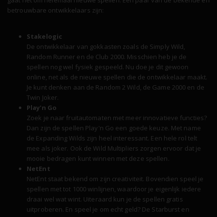
betrouwbare ontwikkelaars zijn:
Stakelogic
De ontwikkelaar van gokkasten zoals de Simply Wild,
Random Runner en de Club 2000. Misschien heb je de
spellen nog wel fysiek gespeeld. Nu doe je dit gewoon
online, net als de nieuwe spellen die de ontwikkelaar maakt.
Je kunt denken aan de Random 2 Wild, de Game 2000 en de
Twin Joker.
Play'n Go
Zoek je naar fruitautomaten met meer innovatieve functies?
Dan zijn de spellen Play'n Go een goede keuze. Met name
de Expanding Wilds zijn heel interessant. Een hele rol telt
mee als joker. Ook de Wild Multipliers zorgen ervoor dat je
mooie bedragen kunt winnen met deze spellen.
NetEnt
NetEnt staat bekend om zijn creativiteit. Bovendien speel je
spellen met tot 1000 winlijnen, waardoor je eigenlijk iedere
draai wel wat wint. Uiteraard kun je de spellen gratis
uitproberen. En speel je om echt geld? De Starburst en