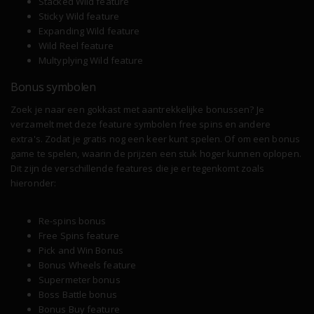
Stacked Wild feature
Sticky Wild feature
Expanding Wild feature
Wild Reel feature
Multyplying Wild feature
Bonus symbolen
Zoek je naar een gokkast met aantrekkelijke bonussen? Je
verzamelt met deze feature symbolen free spins en andere
extra's. Zodat je gratis nog een keer kunt spelen. Of om een bonus
game te spelen, waarin de prijzen een stuk hoger kunnen oplopen.
Dit zijn de verschillende features die je er tegenkomt zoals
hieronder:
Re-spins bonus
Free Spins feature
Pick and Win Bonus
Bonus Wheels feature
Supermeter bonus
Boss Battle bonus
Bonus Buy feature