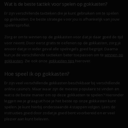
Wat is de beste tactiek voor spelen op gokkasten?
Er zijn verschillende tactieken die je kunt gebruiken om te spelen
op gokkasten. De beste strategie voor jou is afhankelijk van jouw
spelersprofiel.
Zorg er om te winnen op de gokkasten voor dat je daar goed de tijd
voor neemt. Door eerst gratis te oefenen op de gokkasten, zorg je
ervoor dat je in ieder geval alle spelregels goed begrijpt. Daarna
kun je de verschillende tactieken beter toepassen om te
winnen op
gokkasten
. Zie ook onze
gokkasten tips
hierover.
Hoe speel ik op gokkasten?
Er zijn veel verschillende gokkasten beschikbaar bij verschillende
online casino’s. Maar waar zijn de meeste populaire te vinden en
wat is de beste manier om op deze gokkasten te spelen? Hieronder
leggen we je graag uit hoe je het beste op onze gokkasten kunt
spelen. Je kunt hierbij onderstaande 4 stappen volgen. Lees de
instructies goed door zodat je goed bent voorbereid en er veel
plezier aan kunt beleven.