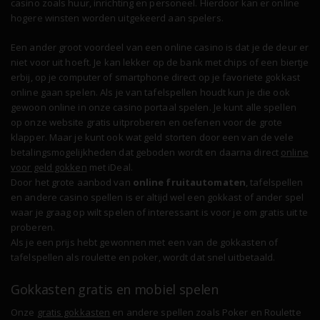
casino zoals huur, inrichting en personeel. Hierdoor kan er online
hogere winsten worden uitgekeerd aan spelers.
Een ander groot voordeel van een online casino is dat je de deur er
niet voor uit hoeft. Je kan lekker op de bank met chips of een biertje
erbij, op je computer of smartphone direct op je favoriete gokkast
online gaan spelen. Als je van tafelspellen houdt kun je die ook
gewoon online in onze casino portaal spelen. Je kunt alle spellen
op onze website gratis uitproberen en oefenen voor de grote
klapper. Maar je kunt ook wat geld storten door een van de vele
betalingsmogelijkheden dat geboden wordt en daarna direct
online
voor geld gokken
met iDeal.
Door het grote aanbod van
online fruitautomaten
, tafelspellen
en andere casino spellen is er altijd wel een gokkast of ander spel
waar je graag op wilt spelen of interessant is voor je om gratis uit te
proberen.
Als je een prijs hebt gewonnen met een van de gokkasten of
tafelspellen als roulette en poker, wordt dat snel uitbetaald.
Gokkasten gratis en mobiel spelen
Onze
gratis gokkasten
en andere spellen zoals Poker en Roulette