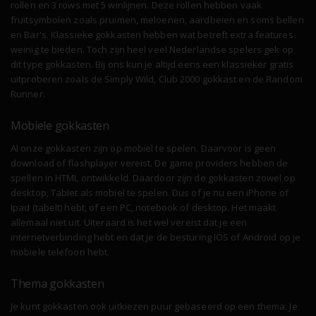
rollen en 3 rows met 5 winlijnen. Deze rollen hebben vaak
fruitsymbolen zoals pruimen, meloenen, aardbeien en soms bellen
en Bar's. Klassieke gokkasten hebben wat betreft extra features
weinig te bieden. Toch zijn heel veel Nederlandse spelers gek op
dit type gokkasten. Bij ons kun je altijd eens een klassieker gratis
uitproberen zoals de Simply Wild, Club 2000 gokkast en de Random
Runner.
Mobiele gokkasten
Al onze gokkasten zijn op mobiel te spelen. Daarvoor is geen
download of flashplayer vereist. De game providers hebben de
spellen in HTML ontwikkeld. Daardoor zijn de gokkasten zowel op
desktop, Tablet als mobiel te spelen. Dus of je nu een iPhone of
Ipad (tabelt) hebt, of een PC, notebook of desktop. Het maakt
allemaal niet uit. Uiteraard is het wel vereist dat je een
internetverbinding hebt en dat je de besturing IOS of Android op je
mobiele telefoon hebt.
Thema gokkasten
Je kunt gokkasten ook uitkiezen puur gebaseerd op een thema. Je