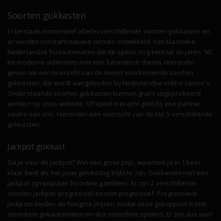
Soorten gokkasten
Er bestaan momenteel allerlei verschillende soorten gokkasten en
er worden constant nieuwe versies ontwikkeld. Van klassieke
Nederlandse fruitautomaten die de speler nog kent uit de jaren '90,
tot moderne videoslots met een futuristisch thema. Hieronder
geven we een overzicht van de meest voorkomende soorten
gokkasten, die wordt aangeboden bij Nederlandse online casino's.
Onderstaande soorten gokkasten kunnen gratis uitgeprobeerd
worden op onze website. Of speel met echt geld bij een partner
casino van ons. Hieronder een overzicht van de top 5 verschillende
gokkasten:
Jackpot gokkast
Ga je voor de jackpot? Win een grote prijs, waarmee je in 1 keer
klaar bent als het jouw geluksdag blijkt te zijn. Gokkasten met een
jackpot zijn populair bij online gamblers. Er zijn 2 verschillende
soorten jackpot: progressief en niet-progressief. Progressieve
jackpots bieden de hoogste prijzen omdat deze gekoppeld is met
meerdere gokautomaten en dus meerdere spelers. Er zijn dus veel