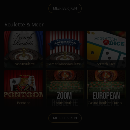
MEER BEKIJKEN
Roulette & Meer
Frans Roulette
Amerikaans Roulette
Scratch Dice
Pontoon
Zoom Roulette
Casino Roulette European
MEER BEKIJKEN