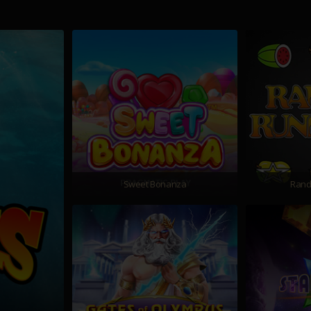
Sweet Bonanza
Rand