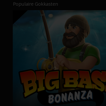
Populaire Gokkasten