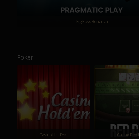
Big Bass Bonanza
Poker
Casino Hold`em
Casino Red 