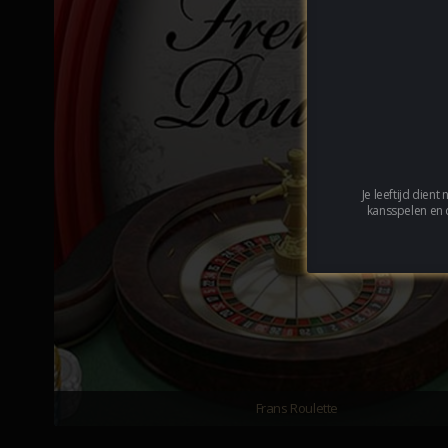
Je leeftijd dien
kansspelen en 
Frans Roulette