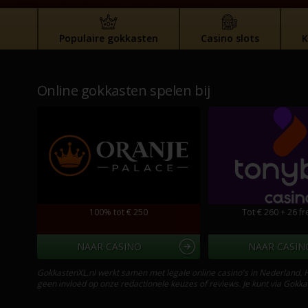
Populaire gokkasten
Casino slots
K
Online gokkasten spelen bij
100% tot € 250
Tot € 260 + 26 fr
NAAR CASINO
NAAR CASIN
GokkastenXL.nl werkt samen met legale online casino's in Nederland. Het
geen invloed op onze redactionele keuzes of reviews. Je kunt via Gokk