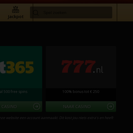
Jackpot
l 500 free spins
100% bonus tot € 250
 CASINO
NAAR CASINO
nze website een account aanmaakt. Dit kost jou niets extra's en heeft