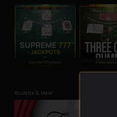
Supreme 777 Jackpots
Three card 
Roulette & Meer