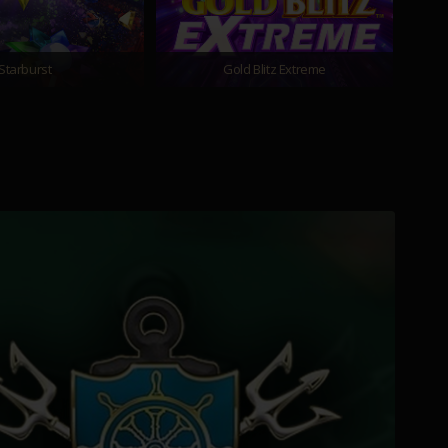
Starburst
Gold Blitz Extreme