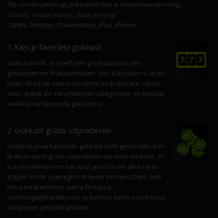
Tip: om te spelen op gokkasten heb je onderstaande nodig.
Credits, Virtual money, iDeal storting
Tablet, Desktop, Chromebook, iPad, iPhone
1. Kies je favoriete gokkast
GokkastenXL.nl heeft een groot aanbod van
gokkasten en fruitautomaten. Van klassiekers uit de
jaren 90 tot de meest moderne en populaire casino
slots. Bekijk de verschillende categorieën en bepaal
welke jouw favoriete gokkast is.
2. Gokkast gratis uitproberen
Nadat je jouw favoriete gokkast hebt gevonden, kun
je deze eerst gratis uitproberen op onze website. Zo
kun je oefenen om het spel goed onder de knie te
krijgen en de spelregels te leren kennen. Denk aan
het aantal winlines, extra features,
inzetmogelijkheden enz. Je bent zo beter voorbereid
als je voor geld wilt gokken.