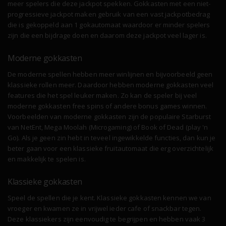
meer spelers die deze jackpot spekken. Gokkasten met een niet-
progressieve jackpot maken gebruik van een vast jackpotbedrag
die is gekoppeld aan 1 gokautomaat waardoor er minder spelers
zijn die een bijdrage doen en daarom deze jackpot veel lager is.
Moderne gokkasten
De moderne spellen hebben meer winlijnen en bijvoorbeeld geen
klassieke rollen meer. Daardoor hebben moderne gokkasten veel
features die het spel leuker maken. Zo kan de speler bij veel
moderne gokkasten free spins of andere bonus games winnen.
Voorbeelden van moderne gokkasten zijn de populaire Starburst
van NetEnt, Mega Moolah (Microgaming) of Book of Dead (play 'n
Go). Als je geen zin hebt in teveel ingewikkelde functies, dan kun je
beter gaan voor een klassieke fruitautomaat die erg overzichtelijk
en makkelijk te spelen is.
Klassieke gokkasten
Speel de spellen die je kent. Klassieke gokkasten kennen we van
vroeger en kwamen ze in vrijwel ieder cafe of snackbar tegen.
Deze klassiekers zijn eenvoudig te begrijpen en hebben vaak 3