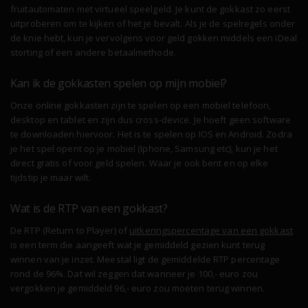
fruitautomaten met virtueel speelgeld. Je kunt de gokkast zo eerst
uitproberen om te kijken of het je bevalt. Als je de spelregels onder
de knie hebt, kun je vervolgens voor geld gokken middels een iDeal
storting of een andere betaalmethode.
Kan ik de gokkasten spelen op mijn mobiel?
Onze online gokkasten zijn te spelen op een mobiel telefoon,
desktop en tablet en zijn dus cross-device. Je hoeft geen software
te downloaden hiervoor. Het is te spelen op IOS en Android. Zodra
je het spel opent op je mobiel (Iphone, Samsung etc), kun je het
direct gratis of voor geld spelen. Waar je ook bent en op elke
tijdstip je maar wilt.
Wat is de RTP van een gokkast?
De RTP (Return to Player) of
uitkeringspercentage van een gokkast
is een term die aangeeft wat je gemiddeld gezien kunt terug
winnen van je inzet. Meestal ligt de gemiddelde RTP percentage
rond de 96%. Dat wil zeggen dat wanneer je 100,- euro zou
vergokken je gemiddeld 96,- euro zou moeten terug winnen.