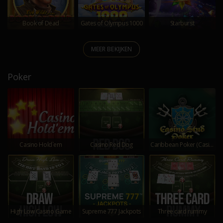
Book of Dead
Gates of Olympus 1000
Starburst
MEER BEKIJKEN
Poker
Casino Hold`em
Casino Red Dog
Caribbean Poker (Casino Stud)
High Low Casino Game
Supreme 777 Jackpots
Three card rummy