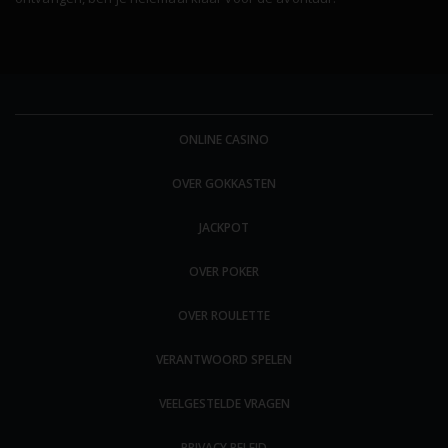
ONLINE CASINO
OVER GOKKASTEN
JACKPOT
OVER POKER
OVER ROULETTE
VERANTWOORD SPELEN
VEELGESTELDE VRAGEN
PRIVACY BELEID