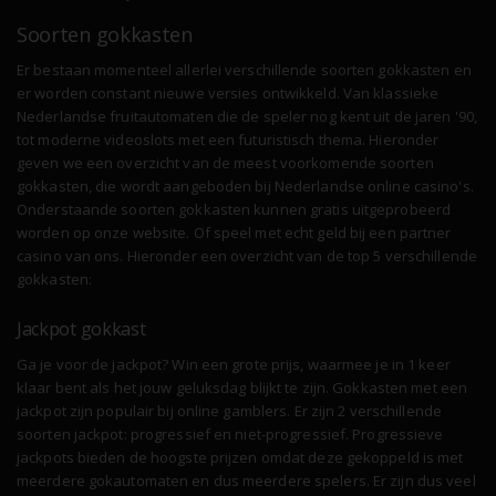
Soorten gokkasten
Er bestaan momenteel allerlei verschillende soorten gokkasten en
er worden constant nieuwe versies ontwikkeld. Van klassieke
Nederlandse fruitautomaten die de speler nog kent uit de jaren '90,
tot moderne videoslots met een futuristisch thema. Hieronder
geven we een overzicht van de meest voorkomende soorten
gokkasten, die wordt aangeboden bij Nederlandse online casino's.
Onderstaande soorten gokkasten kunnen gratis uitgeprobeerd
worden op onze website. Of speel met echt geld bij een partner
casino van ons. Hieronder een overzicht van de top 5 verschillende
gokkasten:
Jackpot gokkast
Ga je voor de jackpot? Win een grote prijs, waarmee je in 1 keer
klaar bent als het jouw geluksdag blijkt te zijn. Gokkasten met een
jackpot zijn populair bij online gamblers. Er zijn 2 verschillende
soorten jackpot: progressief en niet-progressief. Progressieve
jackpots bieden de hoogste prijzen omdat deze gekoppeld is met
meerdere gokautomaten en dus meerdere spelers. Er zijn dus veel