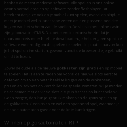
hebben de meest moderne software. Alle spellen in ons online
casino portaal draaien op software zonder flashplayer. Dit
betekent dat je ze ook op je mobiel kunt spelen, overal en altijd. Je
moet je mobiel wel in landscape zetten om een passend beeld te
krijgen van het scherm van de spellen. De slots in het online casino
zijn gebouwd in HTML5. Dat betekent in technische zin dat je
daarvoor niets meer hoeft te downloaden. Je hebt er geen speciale
software voor nodig om de spellen te spelen. In plaats daarvan kun
je het spel online starten, gewoon vanuit de browser die je gebruikt
om dit te lezen.
Zowel de oude als de nieuwe
gokkasten zijn gratis
en op mobiel
te spelen. Het is aan te raden om vooral de nieuwe slots eerst te
oefenen om zo een beter beeld te krijgen van de winkansen,
prijzen en jackpots op verschillende speelautomaten. Wil je minder
risico nemen met de video slots die je in het casino kunt spelen?
Geen zorgen, dan kun je gebruik maken van de gratis spellen op
de gokkasten. Geen risico en wel een spannend spel, waarmee je
de speelautomaten goed onder de knie kunt krijgen.
Winnen op gokautomaten: RTP