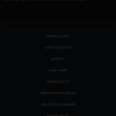
ONLINE CASINO
OVER GOKKASTEN
JACKPOT
OVER POKER
OVER ROULETTE
VERANTWOORD SPELEN
VEELGESTELDE VRAGEN
PRIVACY BELEID