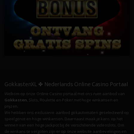
GokkastenXL ✤ Nederlands Online Casino Portaal
Welkom op onze Online Casino portaal met ons ruim aanbod van
Gokkasten
, Slots, Roulette en Poker met hoge winkansen en
prijzen.
We hebben ons exclusieve aanbod gokautomaten geselecteerd op
speelgenot en hoge winkansen. Daarnaast maak je kans op het
winnen van een hoge jackpot bij de verschillende videoslots. Om
de winkans te vergoten zijn er op onze website aanbevelingen en