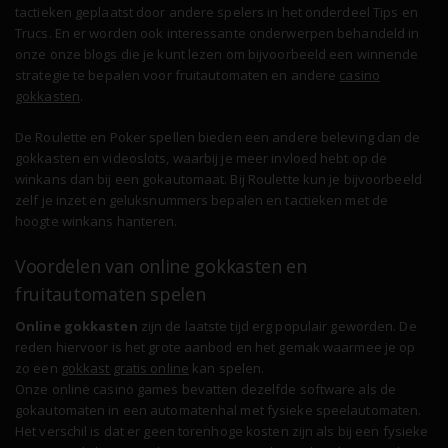
tactieken geplaatst door andere spelers in het onderdeel Tips en
Trucs. En er worden ook interessante onderwerpen behandeld in
onze onze blogs die je kunt lezen om bijvoorbeeld een winnende
strategie te bepalen voor fruitautomaten en andere
casino
gokkasten
.
De Roulette en Poker spellen bieden een andere beleving dan de
gokkasten en videoslots, waarbij je meer invloed hebt op de
winkans dan bij een gokautomaat. Bij Roulette kun je bijvoorbeeld
zelf je inzet en geluksnummers bepalen en tactieken met de
hoogte winkans hanteren.
Voordelen van online gokkasten en
fruitautomaten spelen
Online gokkasten
zijn de laatste tijd erg populair geworden. De
reden hiervoor is het grote aanbod en het gemak waarmee je op
zo een
gokkast gratis online
kan spelen.
Onze online casino games bevatten dezelfde software als de
gokautomaten in een automatenhal met fysieke speelautomaten.
Het verschil is dat er geen torenhoge kosten zijn als bij een fysieke