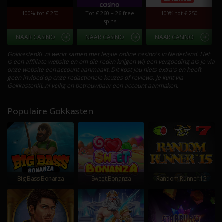
100% tot € 250
Tot € 260 + 26 free
100% tot € 250
spins
NAAR CASINO
NAAR CASINO
NAAR CASINO
GokkastenXL.nl werkt samen met legale online casino's in Nederland. Het
is een affiliate website en om die reden krijgen wij een vergoeding als je via
onze website een account aanmaakt. Dit kost jou niets extra's en heeft
geen invloed op onze redactionele keuzes of reviews. Je kunt via
GokkastenXL.nl veilig en betrouwbaar een account aanmaken.
Populaire Gokkasten
Big Bass Bonanza
Sweet Bonanza
Random Runner 15