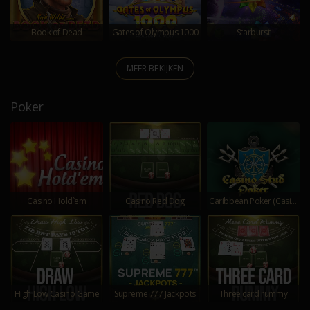
Book of Dead
Gates of Olympus 1000
Starburst
MEER BEKIJKEN
Poker
Casino Hold`em
Casino Red Dog
Caribbean Poker (Casino Stud)
High Low Casino Game
Supreme 777 Jackpots
Three card rummy