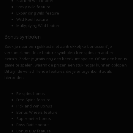
Stacked Wild feature
Sticky Wild feature
Expanding Wild feature
Wild Reel feature
Multyplying Wild feature
Bonus symbolen
Zoek je naar een gokkast met aantrekkelijke bonussen? Je
verzamelt met deze feature symbolen free spins en andere
extra's. Zodat je gratis nog een keer kunt spelen. Of om een bonus
game te spelen, waarin de prijzen een stuk hoger kunnen oplopen.
Dit zijn de verschillende features die je er tegenkomt zoals
hieronder:
Re-spins bonus
Free Spins feature
Pick and Win Bonus
Bonus Wheels feature
Supermeter bonus
Boss Battle bonus
Bonus Buy feature