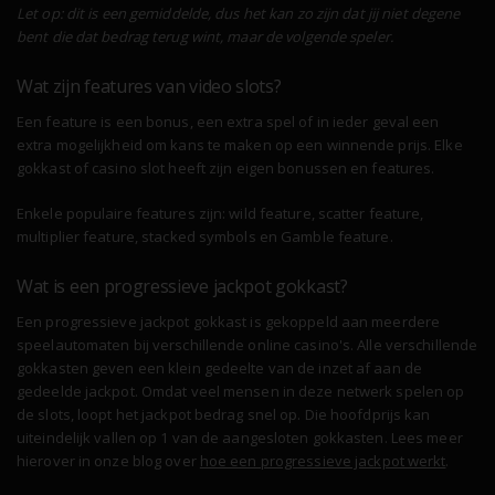
Let op: dit is een gemiddelde, dus het kan zo zijn dat jij niet degene
bent die dat bedrag terug wint, maar de volgende speler.
Wat zijn features van video slots?
Een feature is een bonus, een extra spel of in ieder geval een
extra mogelijkheid om kans te maken op een winnende prijs. Elke
gokkast of casino slot heeft zijn eigen bonussen en features.
Enkele populaire features zijn: wild feature, scatter feature,
multiplier feature, stacked symbols en Gamble feature.
Wat is een progressieve jackpot gokkast?
Een progressieve jackpot gokkast is gekoppeld aan meerdere
speelautomaten bij verschillende online casino's. Alle verschillende
gokkasten geven een klein gedeelte van de inzet af aan de
gedeelde jackpot. Omdat veel mensen in deze netwerk spelen op
de slots, loopt het jackpot bedrag snel op. Die hoofdprijs kan
uiteindelijk vallen op 1 van de aangesloten gokkasten. Lees meer
hierover in onze blog over
hoe een progressieve jackpot werkt
.