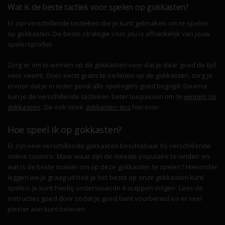
Wat is de beste tactiek voor spelen op gokkasten?
Er zijn verschillende tactieken die je kunt gebruiken om te spelen
op gokkasten. De beste strategie voor jou is afhankelijk van jouw
spelersprofiel.
Zorg er om te winnen op de gokkasten voor dat je daar goed de tijd
voor neemt. Door eerst gratis te oefenen op de gokkasten, zorg je
ervoor dat je in ieder geval alle spelregels goed begrijpt. Daarna
kun je de verschillende tactieken beter toepassen om te
winnen op
gokkasten
. Zie ook onze
gokkasten tips
hierover.
Hoe speel ik op gokkasten?
Er zijn veel verschillende gokkasten beschikbaar bij verschillende
online casino’s. Maar waar zijn de meeste populaire te vinden en
wat is de beste manier om op deze gokkasten te spelen? Hieronder
leggen we je graag uit hoe je het beste op onze gokkasten kunt
spelen. Je kunt hierbij onderstaande 4 stappen volgen. Lees de
instructies goed door zodat je goed bent voorbereid en er veel
plezier aan kunt beleven.