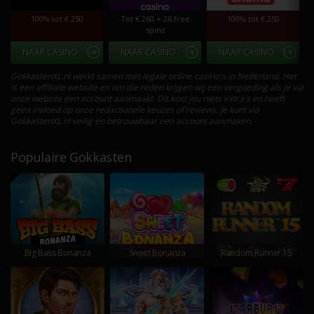
100% tot € 250
Tot € 260 + 26 free
100% tot € 250
spins
NAAR CASINO
NAAR CASINO
NAAR CASINO
GokkastenXL.nl werkt samen met legale online casino's in Nederland. Het
is een affiliate website en om die reden krijgen wij een vergoeding als je via
onze website een account aanmaakt. Dit kost jou niets extra's en heeft
geen invloed op onze redactionele keuzes of reviews. Je kunt via
GokkastenXL.nl veilig en betrouwbaar een account aanmaken.
Populaire Gokkasten
Big Bass Bonanza
Sweet Bonanza
Random Runner 15