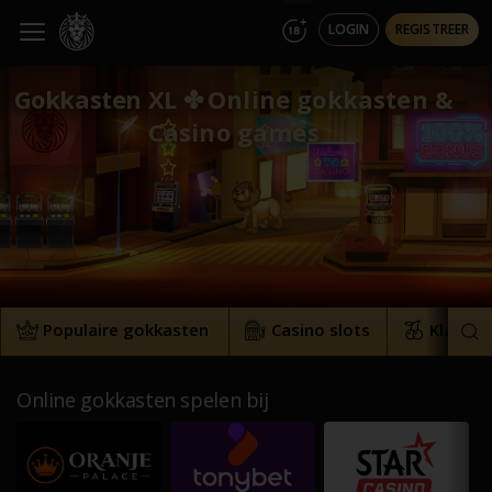
LOGIN
REGISTREER
Gokkasten XL ✤
Online gokkasten &
Casino games
Populaire gokkasten
Casino slots
Klassie
Online gokkasten spelen bij