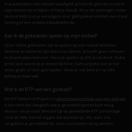
fruitautomaten met virtueel speelgeld. Je kunt de gokkast zo eerst
uitproberen om te kijken of het je bevalt. Als je de spelregels onder
de knie hebt, kun je vervolgens voor geld gokken middels een iDeal
storting of een andere betaalmethode.
Kan ik de gokkasten spelen op mijn mobiel?
Onze online gokkasten zijn te spelen op een mobiel telefoon,
desktop en tablet en zijn dus cross-device. Je hoeft geen software
te downloaden hiervoor. Het is te spelen op IOS en Android. Zodra
je het spel opent op je mobiel (Iphone, Samsung etc), kun je het
direct gratis of voor geld spelen. Waar je ook bent en op elke
tijdstip je maar wilt.
Wat is de RTP van een gokkast?
De RTP (Return to Player) of
uitkeringspercentage van een gokkast
is een term die aangeeft wat je gemiddeld gezien kunt terug
winnen van je inzet. Meestal ligt de gemiddelde RTP percentage
rond de 96%. Dat wil zeggen dat wanneer je 100,- euro zou
vergokken je gemiddeld 96,- euro zou moeten terug winnen.