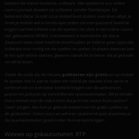
hebben de meest moderne software. Alle spellen in ons online
casino portaal draaien op software zonder flashplayer. Dit
betekent dat je ze ook op je mobiel kunt spelen, overal en altijd. Je
moet je mobiel wel in landscape zetten om een passend beeld te
krijgen van het scherm van de spellen. De slots in het online casino
zijn gebouwd in HTML5. Dat betekent in technische zin dat je
daarvoor niets meer hoeft te downloaden. Je hebt er geen speciale
software voor nodig om de spellen te spelen. In plaats daarvan kun
je het spel online starten, gewoon vanuit de browser die je gebruikt
om dit te lezen.
Zowel de oude als de nieuwe
gokkasten zijn gratis
en op mobiel
te spelen. Het is aan te raden om vooral de nieuwe slots eerst te
oefenen om zo een beter beeld te krijgen van de winkansen,
prijzen en jackpots op verschillende speelautomaten. Wil je minder
risico nemen met de video slots die je in het casino kunt spelen?
Geen zorgen, dan kun je gebruik maken van de gratis spellen op
de gokkasten. Geen risico en wel een spannend spel, waarmee je
de speelautomaten goed onder de knie kunt krijgen.
Winnen op gokautomaten: RTP