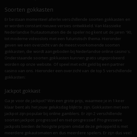
Soorten gokkasten
Er bestaan momenteel allerlei verschillende soorten gokkasten en
er worden constant nieuwe versies ontwikkeld. Van klassieke
Nederlandse fruitautomaten die de speler nog kent uit de jaren '90,
tot moderne videoslots met een futuristisch thema. Hieronder
geven we een overzicht van de meest voorkomende soorten
gokkasten, die wordt aangeboden bij Nederlandse online casino's.
Onderstaande soorten gokkasten kunnen gratis uitgeprobeerd
worden op onze website. Of speel met echt geld bij een partner
casino van ons. Hieronder een overzicht van de top 5 verschillende
gokkasten:
Jackpot gokkast
Ga je voor de jackpot? Win een grote prijs, waarmee je in 1 keer
klaar bent als het jouw geluksdag blijkt te zijn. Gokkasten met een
jackpot zijn populair bij online gamblers. Er zijn 2 verschillende
soorten jackpot: progressief en niet-progressief. Progressieve
jackpots bieden de hoogste prijzen omdat deze gekoppeld is met
meerdere gokautomaten en dus meerdere spelers. Er zijn dus veel