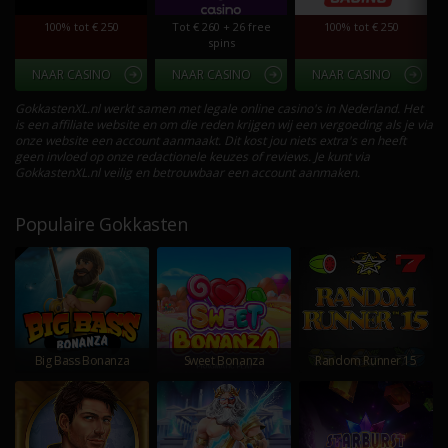
100% tot € 250
Tot € 260 + 26 free
100% tot € 250
spins
NAAR CASINO
NAAR CASINO
NAAR CASINO
GokkastenXL.nl werkt samen met legale online casino's in Nederland. Het
is een affiliate website en om die reden krijgen wij een vergoeding als je via
onze website een account aanmaakt. Dit kost jou niets extra's en heeft
geen invloed op onze redactionele keuzes of reviews. Je kunt via
GokkastenXL.nl veilig en betrouwbaar een account aanmaken.
Populaire Gokkasten
Big Bass Bonanza
Sweet Bonanza
Random Runner 15