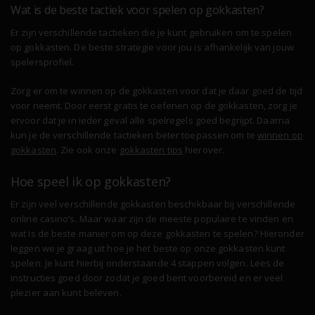
Wat is de beste tactiek voor spelen op gokkasten?
Er zijn verschillende tactieken die je kunt gebruiken om te spelen
op gokkasten. De beste strategie voor jou is afhankelijk van jouw
spelersprofiel.
Zorg er om te winnen op de gokkasten voor dat je daar goed de tijd
voor neemt. Door eerst gratis te oefenen op de gokkasten, zorg je
ervoor dat je in ieder geval alle spelregels goed begrijpt. Daarna
kun je de verschillende tactieken beter toepassen om te
winnen op
gokkasten
. Zie ook onze
gokkasten tips
hierover.
Hoe speel ik op gokkasten?
Er zijn veel verschillende gokkasten beschikbaar bij verschillende
online casino’s. Maar waar zijn de meeste populaire te vinden en
wat is de beste manier om op deze gokkasten te spelen? Hieronder
leggen we je graag uit hoe je het beste op onze gokkasten kunt
spelen. Je kunt hierbij onderstaande 4 stappen volgen. Lees de
instructies goed door zodat je goed bent voorbereid en er veel
plezier aan kunt beleven.