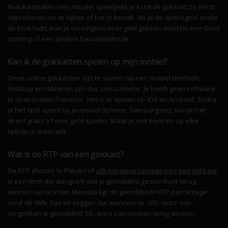
fruitautomaten met virtueel speelgeld. Je kunt de gokkast zo eerst
uitproberen om te kijken of het je bevalt. Als je de spelregels onder
de knie hebt, kun je vervolgens voor geld gokken middels een iDeal
storting of een andere betaalmethode.
Kan ik de gokkasten spelen op mijn mobiel?
Onze online gokkasten zijn te spelen op een mobiel telefoon,
desktop en tablet en zijn dus cross-device. Je hoeft geen software
te downloaden hiervoor. Het is te spelen op IOS en Android. Zodra
je het spel opent op je mobiel (Iphone, Samsung etc), kun je het
direct gratis of voor geld spelen. Waar je ook bent en op elke
tijdstip je maar wilt.
Wat is de RTP van een gokkast?
De RTP (Return to Player) of
uitkeringspercentage van een gokkast
is een term die aangeeft wat je gemiddeld gezien kunt terug
winnen van je inzet. Meestal ligt de gemiddelde RTP percentage
rond de 96%. Dat wil zeggen dat wanneer je 100,- euro zou
vergokken je gemiddeld 96,- euro zou moeten terug winnen.