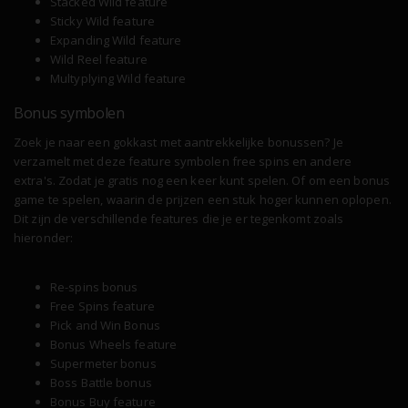
Stacked Wild feature
Sticky Wild feature
Expanding Wild feature
Wild Reel feature
Multyplying Wild feature
Bonus symbolen
Zoek je naar een gokkast met aantrekkelijke bonussen? Je
verzamelt met deze feature symbolen free spins en andere
extra's. Zodat je gratis nog een keer kunt spelen. Of om een bonus
game te spelen, waarin de prijzen een stuk hoger kunnen oplopen.
Dit zijn de verschillende features die je er tegenkomt zoals
hieronder:
Re-spins bonus
Free Spins feature
Pick and Win Bonus
Bonus Wheels feature
Supermeter bonus
Boss Battle bonus
Bonus Buy feature