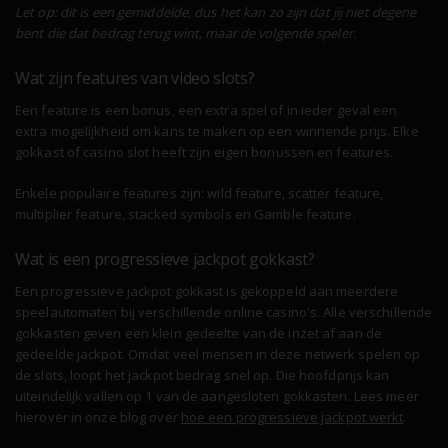
Let op: dit is een gemiddelde, dus het kan zo zijn dat jij niet degene
bent die dat bedrag terug wint, maar de volgende speler.
Wat zijn features van video slots?
Een feature is een bonus, een extra spel of in ieder geval een
extra mogelijkheid om kans te maken op een winnende prijs. Elke
gokkast of casino slot heeft zijn eigen bonussen en features.
Enkele populaire features zijn: wild feature, scatter feature,
multiplier feature, stacked symbols en Gamble feature.
Wat is een progressieve jackpot gokkast?
Een progressieve jackpot gokkast is gekoppeld aan meerdere
speelautomaten bij verschillende online casino's. Alle verschillende
gokkasten geven een klein gedeelte van de inzet af aan de
gedeelde jackpot. Omdat veel mensen in deze netwerk spelen op
de slots, loopt het jackpot bedrag snel op. Die hoofdprijs kan
uiteindelijk vallen op 1 van de aangesloten gokkasten. Lees meer
hierover in onze blog over
hoe een progressieve jackpot werkt
.