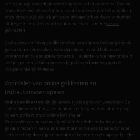
tactieken geplaatst door andere spelers in het onderdeel Tips en
Trucs. En er worden ook interessante onderwerpen behandeld in
onze onze blogs die je kunt lezen om bijvoorbeeld een winnende
strategie te bepalen voor fruitautomaten en andere
casino
gokkasten
.
De Roulette en Poker spellen bieden een andere beleving dan de
gokkasten en videoslots, waarbij je meer invloed hebt op de
winkans dan bij een gokautomaat. Bij Roulette kun je bijvoorbeeld
zelf je inzet en geluksnummers bepalen en tactieken met de
hoogte winkans hanteren.
Voordelen van online gokkasten en
fruitautomaten spelen
Online gokkasten
zijn de laatste tijd erg populair geworden. De
reden hiervoor is het grote aanbod en het gemak waarmee je op
zo een
gokkast gratis online
kan spelen.
Onze online casino games bevatten dezelfde software als de
gokautomaten in een automatenhal met fysieke speelautomaten.
Het verschil is dat er geen torenhoge kosten zijn als bij een fysieke