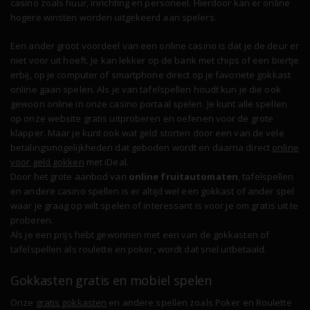
casino zoals huur, inrichting en personeel. Hierdoor kan er online
hogere winsten worden uitgekeerd aan spelers.
Een ander groot voordeel van een online casino is dat je de deur er
niet voor uit hoeft. Je kan lekker op de bank met chips of een biertje
erbij, op je computer of smartphone direct op je favoriete gokkast
online gaan spelen. Als je van tafelspellen houdt kun je die ook
gewoon online in onze casino portaal spelen. Je kunt alle spellen
op onze website gratis uitproberen en oefenen voor de grote
klapper. Maar je kunt ook wat geld storten door een van de vele
betalingsmogelijkheden dat geboden wordt en daarna direct
online
voor geld gokken
met iDeal.
Door het grote aanbod van
online fruitautomaten
, tafelspellen
en andere casino spellen is er altijd wel een gokkast of ander spel
waar je graag op wilt spelen of interessant is voor je om gratis uit te
proberen.
Als je een prijs hebt gewonnen met een van de gokkasten of
tafelspellen als roulette en poker, wordt dat snel uitbetaald.
Gokkasten gratis en mobiel spelen
Onze
gratis gokkasten
en andere spellen zoals Poker en Roulette