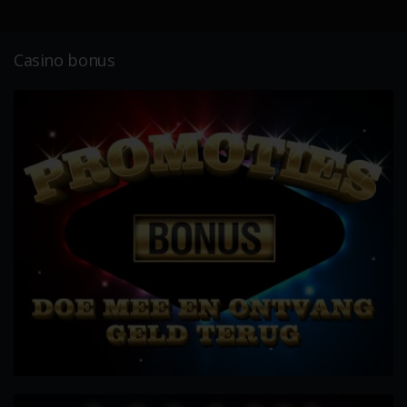
Casino bonus