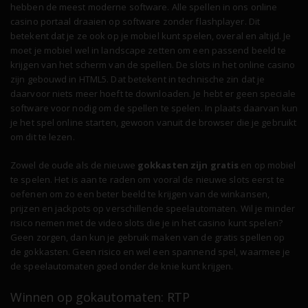
hebben de meest moderne software. Alle spellen in ons online
casino portaal draaien op software zonder flashplayer. Dit
betekent dat je ze ook op je mobiel kunt spelen, overal en altijd. Je
moet je mobiel wel in landscape zetten om een passend beeld te
krijgen van het scherm van de spellen. De slots in het online casino
zijn gebouwd in HTML5. Dat betekent in technische zin dat je
daarvoor niets meer hoeft te downloaden. Je hebt er geen speciale
software voor nodig om de spellen te spelen. In plaats daarvan kun
je het spel online starten, gewoon vanuit de browser die je gebruikt
om dit te lezen.
Zowel de oude als de nieuwe
gokkasten zijn gratis
en op mobiel
te spelen. Het is aan te raden om vooral de nieuwe slots eerst te
oefenen om zo een beter beeld te krijgen van de winkansen,
prijzen en jackpots op verschillende speelautomaten. Wil je minder
risico nemen met de video slots die je in het casino kunt spelen?
Geen zorgen, dan kun je gebruik maken van de gratis spellen op
de gokkasten. Geen risico en wel een spannend spel, waarmee je
de speelautomaten goed onder de knie kunt krijgen.
Winnen op gokautomaten: RTP