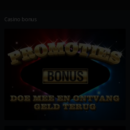
Casino bonus