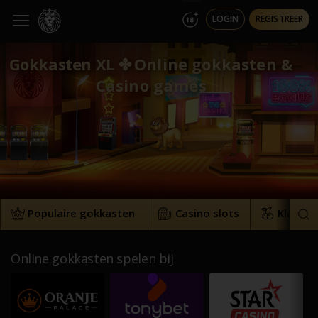
LOGIN
REGISTREER
Gokkasten XL ✤
Online gokkasten &
Casino games
Populaire gokkasten
Casino slots
Klassie
Online gokkasten spelen bij