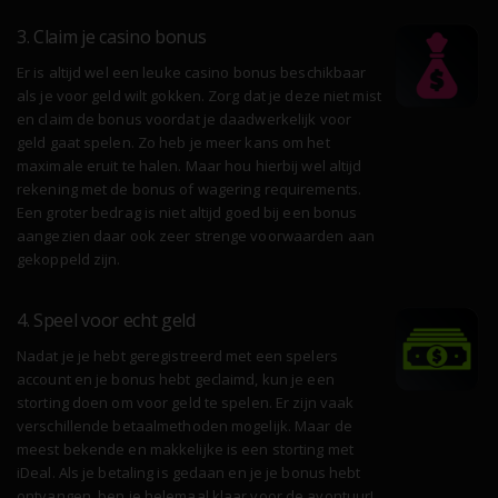
3. Claim je casino bonus
Er is altijd wel een leuke casino bonus beschikbaar
als je voor geld wilt gokken. Zorg dat je deze niet mist
en claim de bonus voordat je daadwerkelijk voor
geld gaat spelen. Zo heb je meer kans om het
maximale eruit te halen. Maar hou hierbij wel altijd
rekening met de bonus of wagering requirements.
Een groter bedrag is niet altijd goed bij een bonus
aangezien daar ook zeer strenge voorwaarden aan
gekoppeld zijn.
4. Speel voor echt geld
Nadat je je hebt geregistreerd met een spelers
account en je bonus hebt geclaimd, kun je een
storting doen om voor geld te spelen. Er zijn vaak
verschillende betaalmethoden mogelijk. Maar de
meest bekende en makkelijke is een storting met
iDeal. Als je betaling is gedaan en je je bonus hebt
ontvangen, ben je helemaal klaar voor de avontuur!