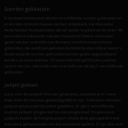
Soorten gokkasten
Er bestaan momenteel allerlei verschillende soorten gokkasten en
er worden constant nieuwe versies ontwikkeld. Van klassieke
Nederlandse fruitautomaten die de speler nog kent uit de jaren '90,
tot moderne videoslots met een futuristisch thema. Hieronder
geven we een overzicht van de meest voorkomende soorten
gokkasten, die wordt aangeboden bij Nederlandse online casino's.
Onderstaande soorten gokkasten kunnen gratis uitgeprobeerd
worden op onze website. Of speel met echt geld bij een partner
casino van ons. Hieronder een overzicht van de top 5 verschillende
gokkasten:
Jackpot gokkast
Ga je voor de jackpot? Win een grote prijs, waarmee je in 1 keer
klaar bent als het jouw geluksdag blijkt te zijn. Gokkasten met een
jackpot zijn populair bij online gamblers. Er zijn 2 verschillende
soorten jackpot: progressief en niet-progressief. Progressieve
jackpots bieden de hoogste prijzen omdat deze gekoppeld is met
meerdere gokautomaten en dus meerdere spelers. Er zijn dus veel