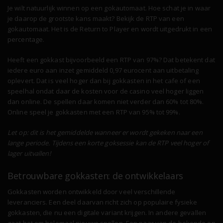
Je wilt natuurlijk winnen op een gokautomaat. Hoe schat je in waar
je daarop de grootste kans maakt? Bekijk de RTP van een
gokautomaat. Het is de Return to Player en wordt uitgedrukt in een
percentage.
Heeft een gokkast bijvoorbeeld een RTP van 97%? Dat betekent dat
iedere euro aan inzet gemiddeld 0,97 eurocent aan uitbetaling
oplevert. Dat is veel hoger dan bij gokkasten in het cafe of een
speelhal ondat daar de kosten voor de casino veel hoger liggen
dan online. De spellen daar komen niet verder dan 60% tot 80%.
Online speel je gokkasten met een RTP van 95% tot 99%.
Let op: dit is het gemiddelde wanneer er wordt gekeken naar een
lange periode. Tijdens een korte goksessie kan de RTP veel hoger of
lager uitvallen!
Betrouwbare gokkasten: de ontwikkelaars
Gokkasten worden ontwikkeld door veel verschillende
leveranciers. Een deel daarvan richt zich op populaire fysieke
gokkasten, die nu een digitale variant krijgen. In andere gevallen
gaat het om helemaal nieuwe spellen. Een paar van de bekende en