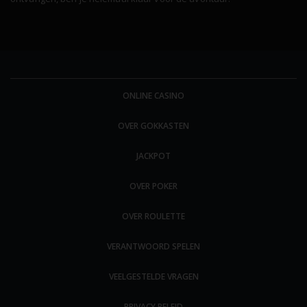
ONLINE CASINO
OVER GOKKASTEN
JACKPOT
OVER POKER
OVER ROULETTE
VERANTWOORD SPELEN
VEELGESTELDE VRAGEN
PRIVACY BELEID