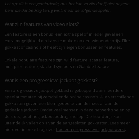
Let op: dit is een gemiddelde, dus het kan zo zijn dat jij niet degene
bent die dat bedrag terug wint, maar de volgende speler.
Wat zijn features van video slots?
Een feature is een bonus, een extra spel of in ieder geval een
extra mogelijkheid om kans te maken op een winnende prijs. Elke
gokkast of casino slot heeft zijn eigen bonussen en features.
Enkele populaire features zijn: wild feature, scatter feature,
multiplier feature, stacked symbols en Gamble feature.
Wat is een progressieve jackpot gokkast?
Een progressieve jackpot gokkast is gekoppeld aan meerdere
speelautomaten bij verschillende online casino's. Alle verschillende
gokkasten geven een klein gedeelte van de inzet af aan de
gedeelde jackpot. Omdat veel mensen in deze netwerk spelen op
de slots, loopt het jackpot bedrag snel op. Die hoofdprijs kan
uiteindelijk vallen op 1 van de aangesloten gokkasten. Lees meer
hierover in onze blog over
hoe een progressieve jackpot werkt
.