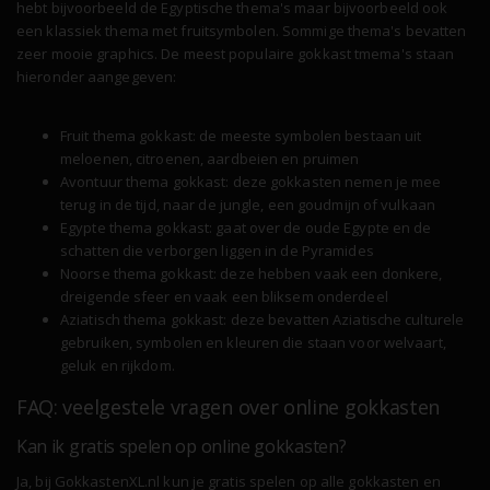
hebt bijvoorbeeld de Egyptische thema's maar bijvoorbeeld ook
een klassiek thema met fruitsymbolen. Sommige thema's bevatten
zeer mooie graphics. De meest populaire gokkast tmema's staan
hieronder aangegeven:
Fruit thema gokkast: de meeste symbolen bestaan uit
meloenen, citroenen, aardbeien en pruimen
Avontuur thema gokkast: deze gokkasten nemen je mee
terug in de tijd, naar de jungle, een goudmijn of vulkaan
Egypte thema gokkast: gaat over de oude Egypte en de
schatten die verborgen liggen in de Pyramides
Noorse thema gokkast: deze hebben vaak een donkere,
dreigende sfeer en vaak een bliksem onderdeel
Aziatisch thema gokkast: deze bevatten Aziatische culturele
gebruiken, symbolen en kleuren die staan voor welvaart,
geluk en rijkdom.
FAQ: veelgestele vragen over online gokkasten
Kan ik gratis spelen op online gokkasten?
Ja, bij GokkastenXL.nl kun je gratis spelen op alle gokkasten en