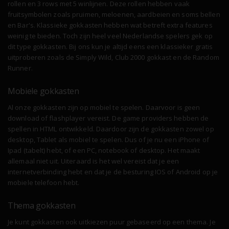
rollen en 3 rows met 5 winlijnen. Deze rollen hebben vaak
fruitsymbolen zoals pruimen, meloenen, aardbeien en soms bellen
en Bar's. Klassieke gokkasten hebben wat betreft extra features
weinig te bieden. Toch zijn heel veel Nederlandse spelers gek op
dit type gokkasten. Bij ons kun je altijd eens een klassieker gratis
uitproberen zoals de Simply Wild, Club 2000 gokkast en de Random
Runner.
Mobiele gokkasten
Al onze gokkasten zijn op mobiel te spelen. Daarvoor is geen
download of flashplayer vereist. De game providers hebben de
spellen in HTML ontwikkeld. Daardoor zijn de gokkasten zowel op
desktop, Tablet als mobiel te spelen. Dus of je nu een iPhone of
Ipad (tabelt) hebt, of een PC, notebook of desktop. Het maakt
allemaal niet uit. Uiteraard is het wel vereist dat je een
internetverbinding hebt en dat je de besturing IOS of Android op je
mobiele telefoon hebt.
Thema gokkasten
Je kunt gokkasten ook uitkiezen puur gebaseerd op een thema. Je