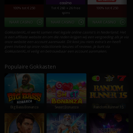
100% tot € 250
Tot € 260 + 26 free
100% tot € 250
spins
NAAR CASINO
NAAR CASINO
NAAR CASINO
GokkastenXL.nl werkt samen met legale online casino's in Nederland. Het
is een affiliate website en om die reden krijgen wij een vergoeding als je via
onze website een account aanmaakt. Dit kost jou niets extra's en heeft
geen invloed op onze redactionele keuzes of reviews. Je kunt via
GokkastenXL.nl veilig en betrouwbaar een account aanmaken.
Populaire Gokkasten
Big Bass Bonanza
Sweet Bonanza
Random Runner 15