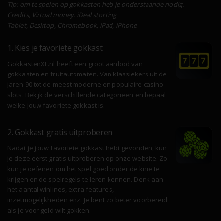
Tip: om te spelen op gokkasten heb je onderstaande nodig.
Credits, Virtual money, iDeal storting
Tablet, Desktop, Chromebook, iPad, iPhone
1. Kies je favoriete gokkast
GokkastenXL.nl heeft een groot aanbod van
gokkasten en fruitautomaten. Van klassiekers uit de
jaren 90 tot de meest moderne en populaire casino
slots. Bekijk de verschillende categorieën en bepaal
welke jouw favoriete gokkast is.
2. Gokkast gratis uitproberen
Nadat je jouw favoriete gokkast hebt gevonden, kun
je deze eerst gratis uitproberen op onze website. Zo
kun je oefenen om het spel goed onder de knie te
krijgen en de spelregels te leren kennen. Denk aan
het aantal winlines, extra features,
inzetmogelijkheden enz. Je bent zo beter voorbereid
als je voor geld wilt gokken.