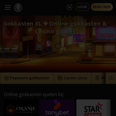
LOGIN
REGISTREER
Gokkasten XL ✤
Online gokkasten &
Casino games
Populaire gokkasten
Casino slots
Klassie
Online gokkasten spelen bij