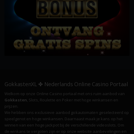
GokkastenXL ✤ Nederlands Online Casino Portaal
Welkom op onze Online Casino portaal met ons ruim aanbod van
Gokkasten
, Slots, Roulette en Poker met hoge winkansen en
prijzen.
We hebben ons exclusieve aanbod gokautomaten geselecteerd op
speelgenot en hoge winkansen. Daarnaast maak je kans op het
winnen van een hoge jackpot bij de verschillende videoslots. Om
de winkans te vergoten zijn er op onze website aanbevelingen en