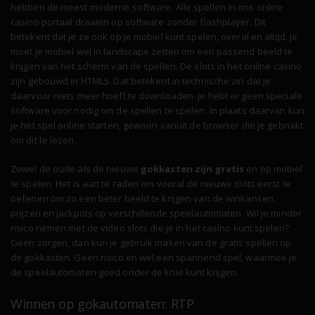
hebben de meest moderne software. Alle spellen in ons online
casino portaal draaien op software zonder flashplayer. Dit
betekent dat je ze ook op je mobiel kunt spelen, overal en altijd. Je
moet je mobiel wel in landscape zetten om een passend beeld te
krijgen van het scherm van de spellen. De slots in het online casino
zijn gebouwd in HTML5. Dat betekent in technische zin dat je
daarvoor niets meer hoeft te downloaden. Je hebt er geen speciale
software voor nodig om de spellen te spelen. In plaats daarvan kun
je het spel online starten, gewoon vanuit de browser die je gebruikt
om dit te lezen.
Zowel de oude als de nieuwe
gokkasten zijn gratis
en op mobiel
te spelen. Het is aan te raden om vooral de nieuwe slots eerst te
oefenen om zo een beter beeld te krijgen van de winkansen,
prijzen en jackpots op verschillende speelautomaten. Wil je minder
risico nemen met de video slots die je in het casino kunt spelen?
Geen zorgen, dan kun je gebruik maken van de gratis spellen op
de gokkasten. Geen risico en wel een spannend spel, waarmee je
de speelautomaten goed onder de knie kunt krijgen.
Winnen op gokautomaten: RTP