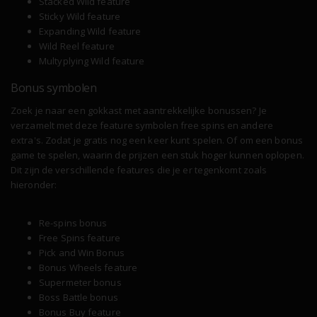
Stacked Wild feature
Sticky Wild feature
Expanding Wild feature
Wild Reel feature
Multyplying Wild feature
Bonus symbolen
Zoek je naar een gokkast met aantrekkelijke bonussen? Je
verzamelt met deze feature symbolen free spins en andere
extra's. Zodat je gratis nog een keer kunt spelen. Of om een bonus
game te spelen, waarin de prijzen een stuk hoger kunnen oplopen.
Dit zijn de verschillende features die je er tegenkomt zoals
hieronder:
Re-spins bonus
Free Spins feature
Pick and Win Bonus
Bonus Wheels feature
Supermeter bonus
Boss Battle bonus
Bonus Buy feature