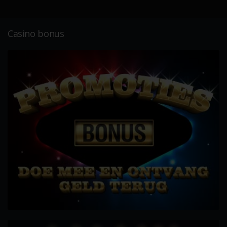
Casino bonus