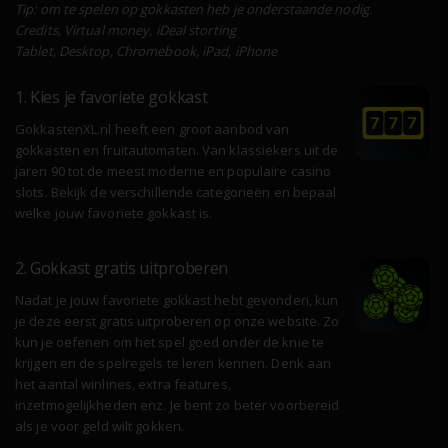
Tip: om te spelen op gokkasten heb je onderstaande nodig.
Credits, Virtual money, iDeal storting
Tablet, Desktop, Chromebook, iPad, iPhone
1. Kies je favoriete gokkast
GokkastenXL.nl heeft een groot aanbod van
gokkasten en fruitautomaten. Van klassiekers uit de
jaren 90 tot de meest moderne en populaire casino
slots. Bekijk de verschillende categorieën en bepaal
welke jouw favoriete gokkast is.
2. Gokkast gratis uitproberen
Nadat je jouw favoriete gokkast hebt gevonden, kun
je deze eerst gratis uitproberen op onze website. Zo
kun je oefenen om het spel goed onder de knie te
krijgen en de spelregels te leren kennen. Denk aan
het aantal winlines, extra features,
inzetmogelijkheden enz. Je bent zo beter voorbereid
als je voor geld wilt gokken.