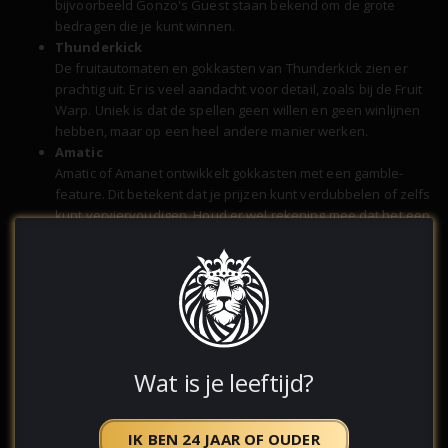
bijvoorbeeld Gonzo's Guest staan bekend om de grote
bedragen die je kunt winnen.
Thunderkick
De fruitautomaten en gokkasten van Thunderkick zien er
prachtig uit. Er is veel aandacht voor detail, zoals bij de Fruit
Warp. Uniek is dat de spellen geen willen en geen winlijnen
hebben, maar op een heel andere manier werken.
Amatic
Amatic of Amanet ontwikkelt gokkasten met een gamble-
feature. Dit betekent dat je prijzen kunt verdubbelen of zelfs
kunt verviervoudigen. Houd er wel rekening mee dat het een
gokje blijft, dus dat je ook met niets kunt eindigen als het
jouw dag niet blijkt te zijn.
Gamomat
De online gokkasten van Gamomat zijn nog niet zo bekend
in Nederland. Met name de Super Duper Cherry wordt
gewaardeerd door veel spelers. De Duitse ontwikkelaar
maakt nieuwe spellen die goed in elkaar zitten.
Wat is je leeftijd?
Gokkast features: Wild en Bonus symbolen
Er zijn allerlei features beschikbaar voor online gokkasten, die voor
IK BEN 24 JAAR OF OUDER