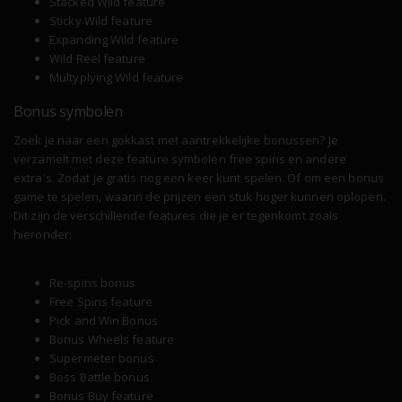
Stacked Wild feature
Sticky Wild feature
Expanding Wild feature
Wild Reel feature
Multyplying Wild feature
Bonus symbolen
Zoek je naar een gokkast met aantrekkelijke bonussen? Je
verzamelt met deze feature symbolen free spins en andere
extra's. Zodat je gratis nog een keer kunt spelen. Of om een bonus
game te spelen, waarin de prijzen een stuk hoger kunnen oplopen.
Dit zijn de verschillende features die je er tegenkomt zoals
hieronder:
Re-spins bonus
Free Spins feature
Pick and Win Bonus
Bonus Wheels feature
Supermeter bonus
Boss Battle bonus
Bonus Buy feature