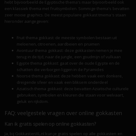
hebt bijvoorbeeld de Egyptische thema's maar bijvoorbeeld ook
een klassiek thema met fruitsymbolen. Sommige thema's bevatten
zeer mooie graphics. De meest populaire gokkast tmema's staan
hieronder aangegeven:
Fruit thema gokkast: de meeste symbolen bestaan uit
meloenen, citroenen, aardbeien en pruimen
Avontuur thema gokkast: deze gokkasten nemen je mee
terug in de tijd, naar de jungle, een goudmijn of vulkaan
Egypte thema gokkast: gaat over de oude Egypte en de
schatten die verborgen liggen in de Pyramides
Noorse thema gokkast: deze hebben vaak een donkere,
dreigende sfeer en vaak een bliksem onderdeel
Aziatisch thema gokkast: deze bevatten Aziatische culturele
gebruiken, symbolen en kleuren die staan voor welvaart,
geluk en rijkdom.
FAQ: veelgestele vragen over online gokkasten
Kan ik gratis spelen op online gokkasten?
Ja, bij GokkastenXL.nl kun je gratis spelen op alle gokkasten en