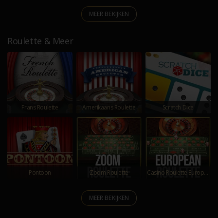
MEER BEKIJKEN
Roulette & Meer
Frans Roulette
Amerikaans Roulette
Scratch Dice
Pontoon
Zoom Roulette
Casino Roulette European
MEER BEKIJKEN