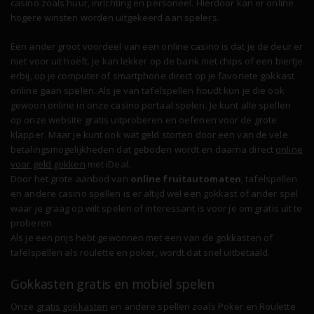
casino zoals huur, inrichting en personeel. Hierdoor kan er online
hogere winsten worden uitgekeerd aan spelers.
Een ander groot voordeel van een online casino is dat je de deur er
niet voor uit hoeft. Je kan lekker op de bank met chips of een biertje
erbij, op je computer of smartphone direct op je favoriete gokkast
online gaan spelen. Als je van tafelspellen houdt kun je die ook
gewoon online in onze casino portaal spelen. Je kunt alle spellen
op onze website gratis uitproberen en oefenen voor de grote
klapper. Maar je kunt ook wat geld storten door een van de vele
betalingsmogelijkheden dat geboden wordt en daarna direct
online
voor geld gokken
met iDeal.
Door het grote aanbod van
online fruitautomaten
, tafelspellen
en andere casino spellen is er altijd wel een gokkast of ander spel
waar je graag op wilt spelen of interessant is voor je om gratis uit te
proberen.
Als je een prijs hebt gewonnen met een van de gokkasten of
tafelspellen als roulette en poker, wordt dat snel uitbetaald.
Gokkasten gratis en mobiel spelen
Onze
gratis gokkasten
en andere spellen zoals Poker en Roulette