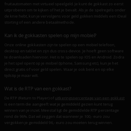
fruitautomaten met virtueel speelgeld. Je kunt de gokkast zo eerst
uitproberen om te kijken of het je bevalt. Als je de spelregels onder
de knie hebt, kun je vervolgens voor geld gokken middels een iDeal
storting of een andere betaalmethode.
Kan ik de gokkasten spelen op mijn mobiel?
Onze online gokkasten zijn te spelen op een mobiel telefoon,
desktop en tablet en zijn dus cross-device. Je hoeft geen software
te downloaden hiervoor. Het is te spelen op IOS en Android. Zodra
je het spel opent op je mobiel (Iphone, Samsung etc), kun je het
direct gratis of voor geld spelen. Waar je ook bent en op elke
tijdstip je maar wilt.
Wat is de RTP van een gokkast?
De RTP (Return to Player) of
uitkeringspercentage van een gokkast
is een term die aangeeft wat je gemiddeld gezien kunt terug
winnen van je inzet. Meestal ligt de gemiddelde RTP percentage
rond de 96%. Dat wil zeggen dat wanneer je 100,- euro zou
vergokken je gemiddeld 96,- euro zou moeten terug winnen.