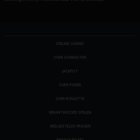
ONLINE CASINO
OVER GOKKASTEN
JACKPOT
OVER POKER
OVER ROULETTE
VERANTWOORD SPELEN
VEELGESTELDE VRAGEN
PRIVACY BELEID