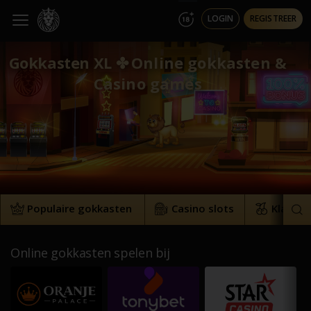
LOGIN
REGISTREER
Gokkasten XL ✤
Online gokkasten &
Casino games
Populaire gokkasten
Casino slots
Klassie
Online gokkasten spelen bij