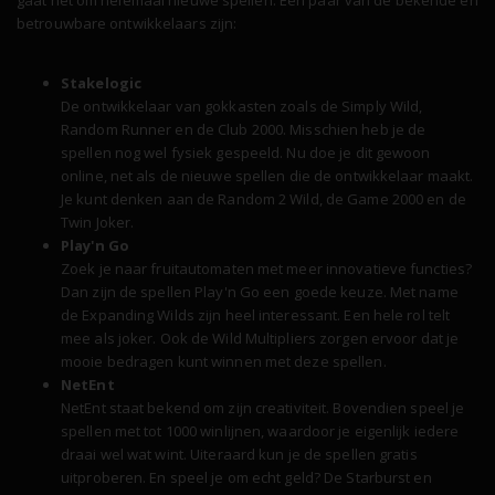
betrouwbare ontwikkelaars zijn:
Stakelogic
De ontwikkelaar van gokkasten zoals de Simply Wild,
Random Runner en de Club 2000. Misschien heb je de
spellen nog wel fysiek gespeeld. Nu doe je dit gewoon
online, net als de nieuwe spellen die de ontwikkelaar maakt.
Je kunt denken aan de Random 2 Wild, de Game 2000 en de
Twin Joker.
Play'n Go
Zoek je naar fruitautomaten met meer innovatieve functies?
Dan zijn de spellen Play'n Go een goede keuze. Met name
de Expanding Wilds zijn heel interessant. Een hele rol telt
mee als joker. Ook de Wild Multipliers zorgen ervoor dat je
mooie bedragen kunt winnen met deze spellen.
NetEnt
NetEnt staat bekend om zijn creativiteit. Bovendien speel je
spellen met tot 1000 winlijnen, waardoor je eigenlijk iedere
draai wel wat wint. Uiteraard kun je de spellen gratis
uitproberen. En speel je om echt geld? De Starburst en