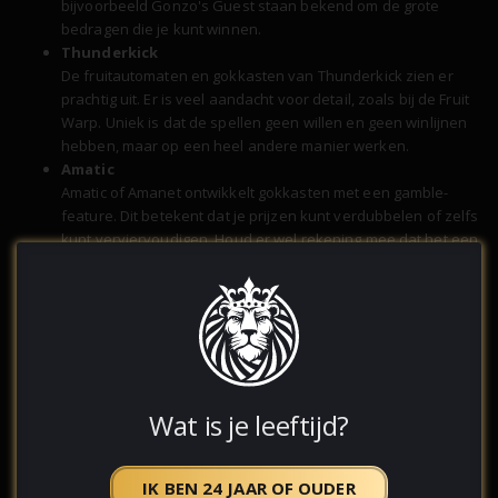
bijvoorbeeld Gonzo's Guest staan bekend om de grote
bedragen die je kunt winnen.
Thunderkick
De fruitautomaten en gokkasten van Thunderkick zien er
prachtig uit. Er is veel aandacht voor detail, zoals bij de Fruit
Warp. Uniek is dat de spellen geen willen en geen winlijnen
hebben, maar op een heel andere manier werken.
Amatic
Amatic of Amanet ontwikkelt gokkasten met een gamble-
feature. Dit betekent dat je prijzen kunt verdubbelen of zelfs
kunt verviervoudigen. Houd er wel rekening mee dat het een
gokje blijft, dus dat je ook met niets kunt eindigen als het
jouw dag niet blijkt te zijn.
Gamomat
De online gokkasten van Gamomat zijn nog niet zo bekend
in Nederland. Met name de Super Duper Cherry wordt
gewaardeerd door veel spelers. De Duitse ontwikkelaar
maakt nieuwe spellen die goed in elkaar zitten.
Wat is je leeftijd?
Gokkast features: Wild en Bonus symbolen
Er zijn allerlei features beschikbaar voor online gokkasten, die voor
IK BEN 24 JAAR OF OUDER