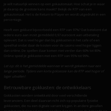
Je wilt natuurlijk winnen op een gokautomaat. Hoe schat je in waar
je daarop de grootste kans maakt? Bekijk de RTP van een
gokautomaat. Het is de Return to Player en wordt uitgedrukt in een
percentage.
Heeft een gokkast bijvoorbeeld een RTP van 97%? Dat betekent dat
iedere euro aan inzet gemiddeld 0,97 eurocent aan uitbetaling
oplevert. Dat is veel hoger dan bij gokkasten in het cafe of een
speelhal ondat daar de kosten voor de casino veel hoger liggen
dan online. De spellen daar komen niet verder dan 60% tot 80%.
Online speel je gokkasten met een RTP van 95% tot 99%.
Let op: dit is het gemiddelde wanneer er wordt gekeken naar een
lange periode. Tijdens een korte goksessie kan de RTP veel hoger of
lager uitvallen!
Betrouwbare gokkasten: de ontwikkelaars
Gokkasten worden ontwikkeld door veel verschillende
leveranciers. Een deel daarvan richt zich op populaire fysieke
gokkasten, die nu een digitale variant krijgen. In andere gevallen
gaat het om helemaal nieuwe spellen. Een paar van de bekende en