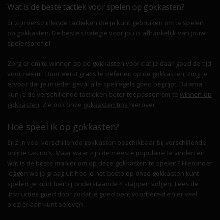
Wat is de beste tactiek voor spelen op gokkasten?
Er zijn verschillende tactieken die je kunt gebruiken om te spelen
op gokkasten. De beste strategie voor jou is afhankelijk van jouw
spelersprofiel.
Zorg er om te winnen op de gokkasten voor dat je daar goed de tijd
voor neemt. Door eerst gratis te oefenen op de gokkasten, zorg je
ervoor dat je in ieder geval alle spelregels goed begrijpt. Daarna
kun je de verschillende tactieken beter toepassen om te
winnen op
gokkasten
. Zie ook onze
gokkasten tips
hierover.
Hoe speel ik op gokkasten?
Er zijn veel verschillende gokkasten beschikbaar bij verschillende
online casino’s. Maar waar zijn de meeste populaire te vinden en
wat is de beste manier om op deze gokkasten te spelen? Hieronder
leggen we je graag uit hoe je het beste op onze gokkasten kunt
spelen. Je kunt hierbij onderstaande 4 stappen volgen. Lees de
instructies goed door zodat je goed bent voorbereid en er veel
plezier aan kunt beleven.