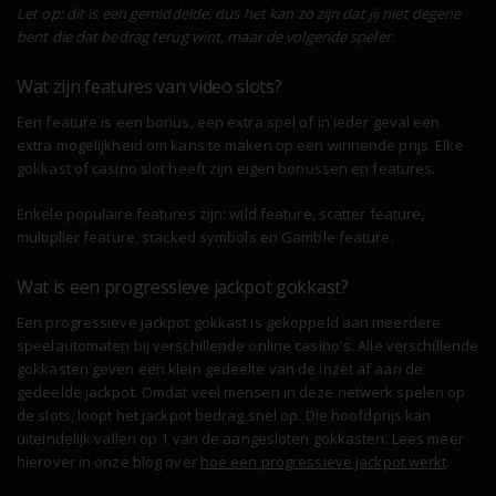
Let op: dit is een gemiddelde, dus het kan zo zijn dat jij niet degene
bent die dat bedrag terug wint, maar de volgende speler.
Wat zijn features van video slots?
Een feature is een bonus, een extra spel of in ieder geval een
extra mogelijkheid om kans te maken op een winnende prijs. Elke
gokkast of casino slot heeft zijn eigen bonussen en features.
Enkele populaire features zijn: wild feature, scatter feature,
multiplier feature, stacked symbols en Gamble feature.
Wat is een progressieve jackpot gokkast?
Een progressieve jackpot gokkast is gekoppeld aan meerdere
speelautomaten bij verschillende online casino's. Alle verschillende
gokkasten geven een klein gedeelte van de inzet af aan de
gedeelde jackpot. Omdat veel mensen in deze netwerk spelen op
de slots, loopt het jackpot bedrag snel op. Die hoofdprijs kan
uiteindelijk vallen op 1 van de aangesloten gokkasten. Lees meer
hierover in onze blog over
hoe een progressieve jackpot werkt
.