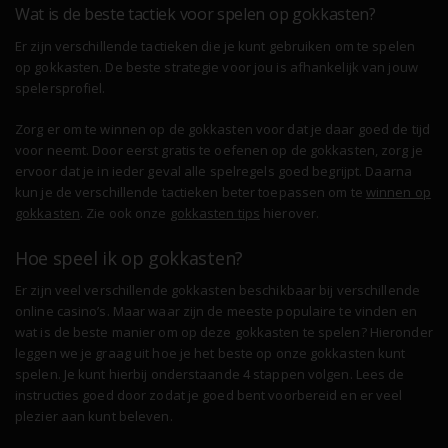
Wat is de beste tactiek voor spelen op gokkasten?
Er zijn verschillende tactieken die je kunt gebruiken om te spelen
op gokkasten. De beste strategie voor jou is afhankelijk van jouw
spelersprofiel.
Zorg er om te winnen op de gokkasten voor dat je daar goed de tijd
voor neemt. Door eerst gratis te oefenen op de gokkasten, zorg je
ervoor dat je in ieder geval alle spelregels goed begrijpt. Daarna
kun je de verschillende tactieken beter toepassen om te
winnen op
gokkasten
. Zie ook onze
gokkasten tips
hierover.
Hoe speel ik op gokkasten?
Er zijn veel verschillende gokkasten beschikbaar bij verschillende
online casino’s. Maar waar zijn de meeste populaire te vinden en
wat is de beste manier om op deze gokkasten te spelen? Hieronder
leggen we je graag uit hoe je het beste op onze gokkasten kunt
spelen. Je kunt hierbij onderstaande 4 stappen volgen. Lees de
instructies goed door zodat je goed bent voorbereid en er veel
plezier aan kunt beleven.