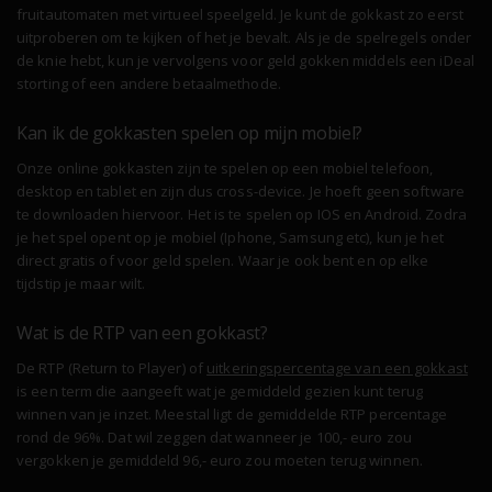
fruitautomaten met virtueel speelgeld. Je kunt de gokkast zo eerst
uitproberen om te kijken of het je bevalt. Als je de spelregels onder
de knie hebt, kun je vervolgens voor geld gokken middels een iDeal
storting of een andere betaalmethode.
Kan ik de gokkasten spelen op mijn mobiel?
Onze online gokkasten zijn te spelen op een mobiel telefoon,
desktop en tablet en zijn dus cross-device. Je hoeft geen software
te downloaden hiervoor. Het is te spelen op IOS en Android. Zodra
je het spel opent op je mobiel (Iphone, Samsung etc), kun je het
direct gratis of voor geld spelen. Waar je ook bent en op elke
tijdstip je maar wilt.
Wat is de RTP van een gokkast?
De RTP (Return to Player) of
uitkeringspercentage van een gokkast
is een term die aangeeft wat je gemiddeld gezien kunt terug
winnen van je inzet. Meestal ligt de gemiddelde RTP percentage
rond de 96%. Dat wil zeggen dat wanneer je 100,- euro zou
vergokken je gemiddeld 96,- euro zou moeten terug winnen.