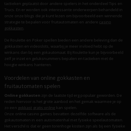
tactieken geplaatst door andere spelers in het onderdeel Tips en
Trucs. En er worden ook interessante onderwerpen behandeld in
onze onze blogs die je kunt lezen om bijvoorbeeld een winnende
strategie te bepalen voor fruitautomaten en andere
casino
gokkasten
.
De Roulette en Poker spellen bieden een andere beleving dan de
gokkasten en videoslots, waarbij je meer invloed hebt op de
winkans dan bij een gokautomaat. Bij Roulette kun je bijvoorbeeld
zelf je inzet en geluksnummers bepalen en tactieken met de
hoogte winkans hanteren.
Voordelen van online gokkasten en
fruitautomaten spelen
Online gokkasten
zijn de laatste tijd erg populair geworden. De
reden hiervoor is het grote aanbod en het gemak waarmee je op
zo een
gokkast gratis online
kan spelen.
Onze online casino games bevatten dezelfde software als de
gokautomaten in een automatenhal met fysieke speelautomaten.
Het verschil is dat er geen torenhoge kosten zijn als bij een fysieke