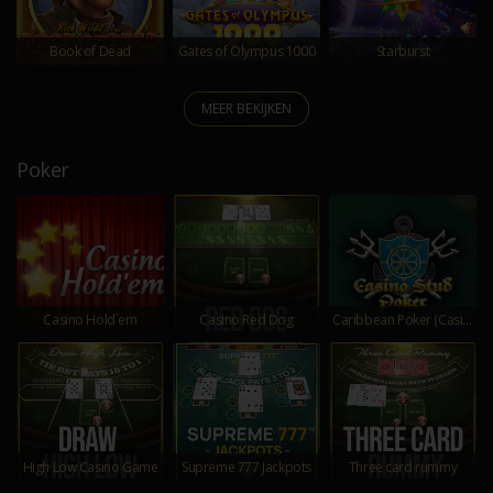
Book of Dead
Gates of Olympus 1000
Starburst
MEER BEKIJKEN
Poker
Casino Hold`em
Casino Red Dog
Caribbean Poker (Casino Stud)
High Low Casino Game
Supreme 777 Jackpots
Three card rummy