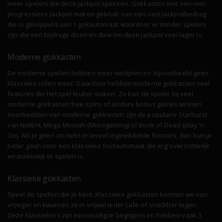
meer spelers die deze jackpot spekken. Gokkasten met een niet-
progressieve jackpot maken gebruik van een vast jackpotbedrag
die is gekoppeld aan 1 gokautomaat waardoor er minder spelers
zijn die een bijdrage doen en daarom deze jackpot veel lager is.
Moderne gokkasten
De moderne spellen hebben meer winlijnen en bijvoorbeeld geen
klassieke rollen meer. Daardoor hebben moderne gokkasten veel
features die het spel leuker maken. Zo kan de speler bij veel
moderne gokkasten free spins of andere bonus games winnen.
Voorbeelden van moderne gokkasten zijn de populaire Starburst
van NetEnt, Mega Moolah (Microgaming) of Book of Dead (play 'n
Go). Als je geen zin hebt in teveel ingewikkelde functies, dan kun je
beter gaan voor een klassieke fruitautomaat die erg overzichtelijk
en makkelijk te spelen is.
Klassieke gokkasten
Speel de spellen die je kent. Klassieke gokkasten kennen we van
vroeger en kwamen ze in vrijwel ieder cafe of snackbar tegen.
Deze klassiekers zijn eenvoudig te begrijpen en hebben vaak 3