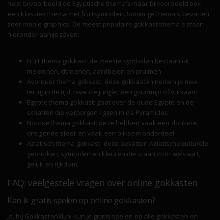
hebt bijvoorbeeld de Egyptische thema's maar bijvoorbeeld ook
een klassiek thema met fruitsymbolen. Sommige thema's bevatten
zeer mooie graphics. De meest populaire gokkast tmema's staan
hieronder aangegeven:
Fruit thema gokkast: de meeste symbolen bestaan uit
meloenen, citroenen, aardbeien en pruimen
Avontuur thema gokkast: deze gokkasten nemen je mee
terug in de tijd, naar de jungle, een goudmijn of vulkaan
Egypte thema gokkast: gaat over de oude Egypte en de
schatten die verborgen liggen in de Pyramides
Noorse thema gokkast: deze hebben vaak een donkere,
dreigende sfeer en vaak een bliksem onderdeel
Aziatisch thema gokkast: deze bevatten Aziatische culturele
gebruiken, symbolen en kleuren die staan voor welvaart,
geluk en rijkdom.
FAQ: veelgestele vragen over online gokkasten
Kan ik gratis spelen op online gokkasten?
Ja, bij GokkastenXL.nl kun je gratis spelen op alle gokkasten en