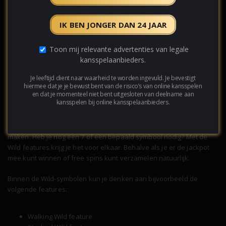
meer vermaak en spanning zorgen tijdens het spel. De winst
mogelijkheden, winlijnen, payouts en extra features van online
gokkasten zijn zeer divers. Spel ontwikkelaars van casino slots
IK BEN JONGER DAN 24 JAAR
proberen de speler constant betrokken te houden en daarvoor zijn
deze game features in het leven geroepen. Hieronder gaan we
Toon mij relevante advertenties van legale
verder in op de meest bekende game features, namelijk de Bonus
kansspelaanbieders.
en de Wild symbolen.
Je leeftijd dient naar waarheid te worden ingevuld. Je bevestigt
hiermee dat je je bewust bent van de risico’s van online kansspelen
Wild symbolen
en dat je momenteel niet bent uitgesloten van deelname aan
kansspelen bij online kansspelaanbieders.
De Wild symbolen is een feature dat werkt als een soort joker. Je
hebt een veel grotere kans om te winnen, omdat de Wild verandert
in het symbool dat je nodig hebt om een winnende combinatie te
maken. Heb je nog een 7 of een bepaald symbool nodig? Met de
Wild features krijg je het voor elkaar. Behalve als je er de jackpot
mee kunt winnen of free spins kunt verzamelen natuurlijk.
Binnen de Wild-symbolen kun je denken aan bijvoorbeeld de
volgende features:
Walking Wild feature