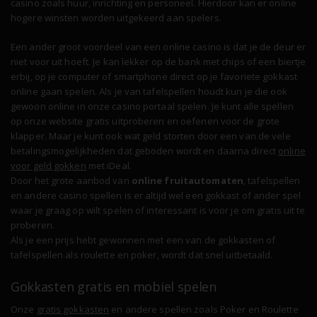
casino zoals huur, inrichting en personeel. Hierdoor kan er online
hogere winsten worden uitgekeerd aan spelers.
Een ander groot voordeel van een online casino is dat je de deur er
niet voor uit hoeft. Je kan lekker op de bank met chips of een biertje
erbij, op je computer of smartphone direct op je favoriete gokkast
online gaan spelen. Als je van tafelspellen houdt kun je die ook
gewoon online in onze casino portaal spelen. Je kunt alle spellen
op onze website gratis uitproberen en oefenen voor de grote
klapper. Maar je kunt ook wat geld storten door een van de vele
betalingsmogelijkheden dat geboden wordt en daarna direct
online
voor geld gokken
met iDeal.
Door het grote aanbod van
online fruitautomaten
, tafelspellen
en andere casino spellen is er altijd wel een gokkast of ander spel
waar je graag op wilt spelen of interessant is voor je om gratis uit te
proberen.
Als je een prijs hebt gewonnen met een van de gokkasten of
tafelspellen als roulette en poker, wordt dat snel uitbetaald.
Gokkasten gratis en mobiel spelen
Onze
gratis gokkasten
en andere spellen zoals Poker en Roulette