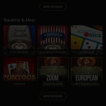
MEER BEKIJKEN
Roulette & Meer
Frans Roulette
Amerikaans Roulette
Scratch Dice
Pontoon
Zoom Roulette
Casino Roulette European
MEER BEKIJKEN