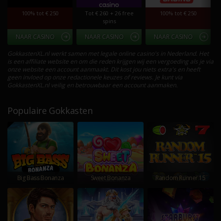
100% tot € 250
Tot € 260 + 26 free
100% tot € 250
spins
NAAR CASINO
NAAR CASINO
NAAR CASINO
GokkastenXL.nl werkt samen met legale online casino's in Nederland. Het
is een affiliate website en om die reden krijgen wij een vergoeding als je via
onze website een account aanmaakt. Dit kost jou niets extra's en heeft
geen invloed op onze redactionele keuzes of reviews. Je kunt via
GokkastenXL.nl veilig en betrouwbaar een account aanmaken.
Populaire Gokkasten
Big Bass Bonanza
Sweet Bonanza
Random Runner 15