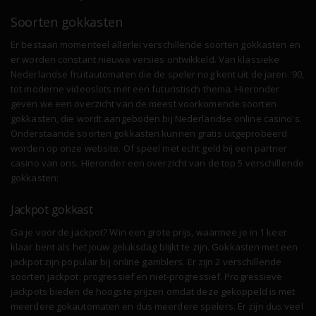
Soorten gokkasten
Er bestaan momenteel allerlei verschillende soorten gokkasten en
er worden constant nieuwe versies ontwikkeld. Van klassieke
Nederlandse fruitautomaten die de speler nog kent uit de jaren '90,
tot moderne videoslots met een futuristisch thema. Hieronder
geven we een overzicht van de meest voorkomende soorten
gokkasten, die wordt aangeboden bij Nederlandse online casino's.
Onderstaande soorten gokkasten kunnen gratis uitgeprobeerd
worden op onze website. Of speel met echt geld bij een partner
casino van ons. Hieronder een overzicht van de top 5 verschillende
gokkasten:
Jackpot gokkast
Ga je voor de jackpot? Win een grote prijs, waarmee je in 1 keer
klaar bent als het jouw geluksdag blijkt te zijn. Gokkasten met een
jackpot zijn populair bij online gamblers. Er zijn 2 verschillende
soorten jackpot: progressief en niet-progressief. Progressieve
jackpots bieden de hoogste prijzen omdat deze gekoppeld is met
meerdere gokautomaten en dus meerdere spelers. Er zijn dus veel