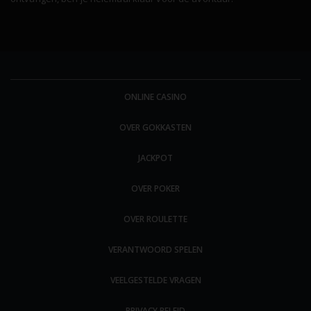
ONLINE CASINO
OVER GOKKASTEN
JACKPOT
OVER POKER
OVER ROULETTE
VERANTWOORD SPELEN
VEELGESTELDE VRAGEN
PRIVACY BELEID