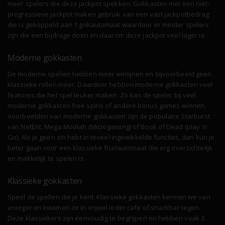
meer spelers die deze jackpot spekken. Gokkasten met een niet-
progressieve jackpot maken gebruik van een vast jackpotbedrag
die is gekoppeld aan 1 gokautomaat waardoor er minder spelers
zijn die een bijdrage doen en daarom deze jackpot veel lager is.
Moderne gokkasten
De moderne spellen hebben meer winlijnen en bijvoorbeeld geen
klassieke rollen meer. Daardoor hebben moderne gokkasten veel
features die het spel leuker maken. Zo kan de speler bij veel
moderne gokkasten free spins of andere bonus games winnen.
Voorbeelden van moderne gokkasten zijn de populaire Starburst
van NetEnt, Mega Moolah (Microgaming) of Book of Dead (play 'n
Go). Als je geen zin hebt in teveel ingewikkelde functies, dan kun je
beter gaan voor een klassieke fruitautomaat die erg overzichtelijk
en makkelijk te spelen is.
Klassieke gokkasten
Speel de spellen die je kent. Klassieke gokkasten kennen we van
vroeger en kwamen ze in vrijwel ieder cafe of snackbar tegen.
Deze klassiekers zijn eenvoudig te begrijpen en hebben vaak 3