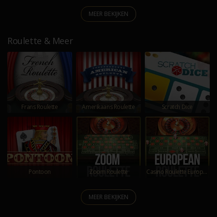
MEER BEKIJKEN
Roulette & Meer
Frans Roulette
Amerikaans Roulette
Scratch Dice
Pontoon
Zoom Roulette
Casino Roulette European
MEER BEKIJKEN