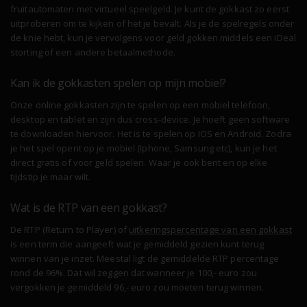
fruitautomaten met virtueel speelgeld. Je kunt de gokkast zo eerst
uitproberen om te kijken of het je bevalt. Als je de spelregels onder
de knie hebt, kun je vervolgens voor geld gokken middels een iDeal
storting of een andere betaalmethode.
Kan ik de gokkasten spelen op mijn mobiel?
Onze online gokkasten zijn te spelen op een mobiel telefoon,
desktop en tablet en zijn dus cross-device. Je hoeft geen software
te downloaden hiervoor. Het is te spelen op IOS en Android. Zodra
je het spel opent op je mobiel (Iphone, Samsung etc), kun je het
direct gratis of voor geld spelen. Waar je ook bent en op elke
tijdstip je maar wilt.
Wat is de RTP van een gokkast?
De RTP (Return to Player) of
uitkeringspercentage van een gokkast
is een term die aangeeft wat je gemiddeld gezien kunt terug
winnen van je inzet. Meestal ligt de gemiddelde RTP percentage
rond de 96%. Dat wil zeggen dat wanneer je 100,- euro zou
vergokken je gemiddeld 96,- euro zou moeten terug winnen.