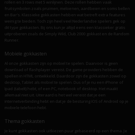
rollen en 3 rows met 5 winlijnen. Deze rollen hebben vaak
fruitsymbolen zoals pruimen, meloenen, aardbeien en soms bellen
en Bar's. Klassieke gokkasten hebben wat betreft extra features
weinig te bieden. Toch zijn heel veel Nederlandse spelers gek op
dit type gokkasten. Bij ons kun je altijd eens een klassieker gratis
uitproberen zoals de Simply Wild, Club 2000 gokkast en de Random
Runner.
Mobiele gokkasten
Al onze gokkasten zijn op mobiel te spelen. Daarvoor is geen
download of flashplayer vereist. De game providers hebben de
spellen in HTML ontwikkeld. Daardoor zijn de gokkasten zowel op
desktop, Tablet als mobiel te spelen. Dus of je nu een iPhone of
Ipad (tabelt) hebt, of een PC, notebook of desktop. Het maakt
allemaal niet uit. Uiteraard is het wel vereist dat je een
internetverbinding hebt en dat je de besturing IOS of Android op je
mobiele telefoon hebt.
Thema gokkasten
Je kunt gokkasten ook uitkiezen puur gebaseerd op een thema. Je