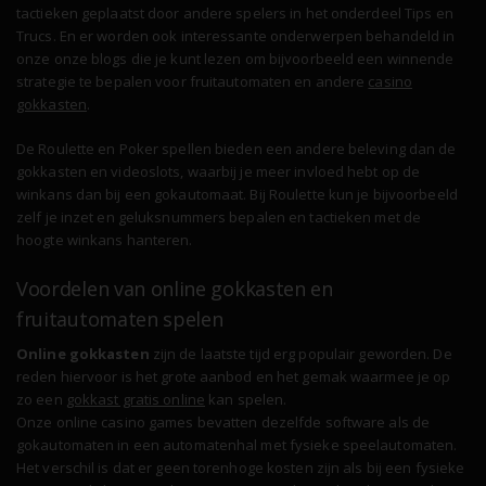
tactieken geplaatst door andere spelers in het onderdeel Tips en
Trucs. En er worden ook interessante onderwerpen behandeld in
onze onze blogs die je kunt lezen om bijvoorbeeld een winnende
strategie te bepalen voor fruitautomaten en andere
casino
gokkasten
.
De Roulette en Poker spellen bieden een andere beleving dan de
gokkasten en videoslots, waarbij je meer invloed hebt op de
winkans dan bij een gokautomaat. Bij Roulette kun je bijvoorbeeld
zelf je inzet en geluksnummers bepalen en tactieken met de
hoogte winkans hanteren.
Voordelen van online gokkasten en
fruitautomaten spelen
Online gokkasten
zijn de laatste tijd erg populair geworden. De
reden hiervoor is het grote aanbod en het gemak waarmee je op
zo een
gokkast gratis online
kan spelen.
Onze online casino games bevatten dezelfde software als de
gokautomaten in een automatenhal met fysieke speelautomaten.
Het verschil is dat er geen torenhoge kosten zijn als bij een fysieke