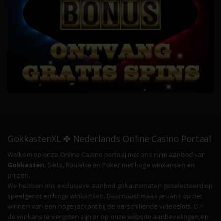
GokkastenXL ✤ Nederlands Online Casino Portaal
Welkom op onze Online Casino portaal met ons ruim aanbod van
Gokkasten
, Slots, Roulette en Poker met hoge winkansen en
prijzen.
We hebben ons exclusieve aanbod gokautomaten geselecteerd op
speelgenot en hoge winkansen. Daarnaast maak je kans op het
winnen van een hoge jackpot bij de verschillende videoslots. Om
de winkans te vergoten zijn er op onze website aanbevelingen en