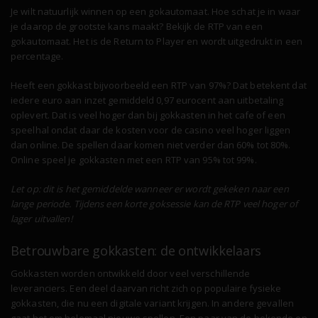
Je wilt natuurlijk winnen op een gokautomaat. Hoe schat je in waar
je daarop de grootste kans maakt? Bekijk de RTP van een
gokautomaat. Het is de Return to Player en wordt uitgedrukt in een
percentage.
Heeft een gokkast bijvoorbeeld een RTP van 97%? Dat betekent dat
iedere euro aan inzet gemiddeld 0,97 eurocent aan uitbetaling
oplevert. Dat is veel hoger dan bij gokkasten in het cafe of een
speelhal ondat daar de kosten voor de casino veel hoger liggen
dan online. De spellen daar komen niet verder dan 60% tot 80%.
Online speel je gokkasten met een RTP van 95% tot 99%.
Let op: dit is het gemiddelde wanneer er wordt gekeken naar een
lange periode. Tijdens een korte goksessie kan de RTP veel hoger of
lager uitvallen!
Betrouwbare gokkasten: de ontwikkelaars
Gokkasten worden ontwikkeld door veel verschillende
leveranciers. Een deel daarvan richt zich op populaire fysieke
gokkasten, die nu een digitale variant krijgen. In andere gevallen
gaat het om helemaal nieuwe spellen. Een paar van de bekende en