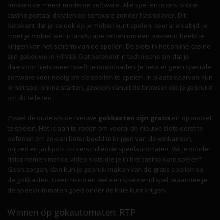
hebben de meest moderne software. Alle spellen in ons online
casino portaal draaien op software zonder flashplayer. Dit
betekent dat je ze ook op je mobiel kunt spelen, overal en altijd. Je
moet je mobiel wel in landscape zetten om een passend beeld te
krijgen van het scherm van de spellen. De slots in het online casino
zijn gebouwd in HTML5. Dat betekent in technische zin dat je
daarvoor niets meer hoeft te downloaden. Je hebt er geen speciale
software voor nodig om de spellen te spelen. In plaats daarvan kun
je het spel online starten, gewoon vanuit de browser die je gebruikt
om dit te lezen.
Zowel de oude als de nieuwe
gokkasten zijn gratis
en op mobiel
te spelen. Het is aan te raden om vooral de nieuwe slots eerst te
oefenen om zo een beter beeld te krijgen van de winkansen,
prijzen en jackpots op verschillende speelautomaten. Wil je minder
risico nemen met de video slots die je in het casino kunt spelen?
Geen zorgen, dan kun je gebruik maken van de gratis spellen op
de gokkasten. Geen risico en wel een spannend spel, waarmee je
de speelautomaten goed onder de knie kunt krijgen.
Winnen op gokautomaten: RTP