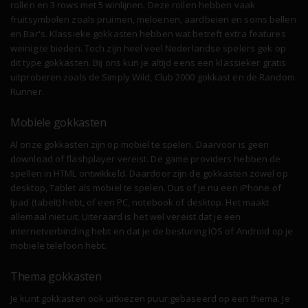
rollen en 3 rows met 5 winlijnen. Deze rollen hebben vaak
fruitsymbolen zoals pruimen, meloenen, aardbeien en soms bellen
en Bar's. Klassieke gokkasten hebben wat betreft extra features
weinig te bieden. Toch zijn heel veel Nederlandse spelers gek op
dit type gokkasten. Bij ons kun je altijd eens een klassieker gratis
uitproberen zoals de Simply Wild, Club 2000 gokkast en de Random
Runner.
Mobiele gokkasten
Al onze gokkasten zijn op mobiel te spelen. Daarvoor is geen
download of flashplayer vereist. De game providers hebben de
spellen in HTML ontwikkeld. Daardoor zijn de gokkasten zowel op
desktop, Tablet als mobiel te spelen. Dus of je nu een iPhone of
Ipad (tabelt) hebt, of een PC, notebook of desktop. Het maakt
allemaal niet uit. Uiteraard is het wel vereist dat je een
internetverbinding hebt en dat je de besturing IOS of Android op je
mobiele telefoon hebt.
Thema gokkasten
Je kunt gokkasten ook uitkiezen puur gebaseerd op een thema. Je