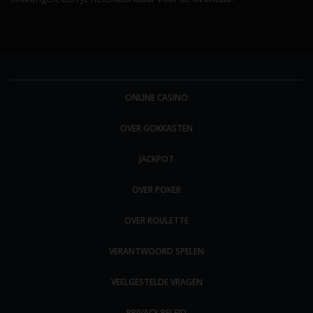
ONLINE CASINO
OVER GOKKASTEN
JACKPOT
OVER POKER
OVER ROULETTE
VERANTWOORD SPELEN
VEELGESTELDE VRAGEN
PRIVACY BELEID