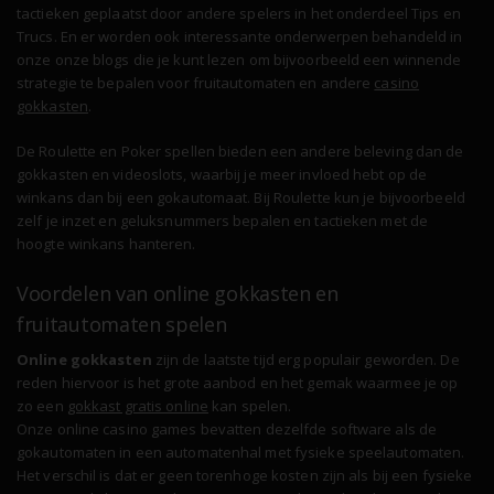
tactieken geplaatst door andere spelers in het onderdeel Tips en
Trucs. En er worden ook interessante onderwerpen behandeld in
onze onze blogs die je kunt lezen om bijvoorbeeld een winnende
strategie te bepalen voor fruitautomaten en andere
casino
gokkasten
.
De Roulette en Poker spellen bieden een andere beleving dan de
gokkasten en videoslots, waarbij je meer invloed hebt op de
winkans dan bij een gokautomaat. Bij Roulette kun je bijvoorbeeld
zelf je inzet en geluksnummers bepalen en tactieken met de
hoogte winkans hanteren.
Voordelen van online gokkasten en
fruitautomaten spelen
Online gokkasten
zijn de laatste tijd erg populair geworden. De
reden hiervoor is het grote aanbod en het gemak waarmee je op
zo een
gokkast gratis online
kan spelen.
Onze online casino games bevatten dezelfde software als de
gokautomaten in een automatenhal met fysieke speelautomaten.
Het verschil is dat er geen torenhoge kosten zijn als bij een fysieke