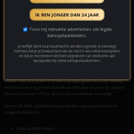
meer vermaak en spanning zorgen tijdens het spel. De winst
mogelijkheden, winlijnen, payouts en extra features van online
gokkasten zijn zeer divers. Spel ontwikkelaars van casino slots
IK BEN JONGER DAN 24 JAAR
proberen de speler constant betrokken te houden en daarvoor zijn
deze game features in het leven geroepen. Hieronder gaan we
Toon mij relevante advertenties van legale
verder in op de meest bekende game features, namelijk de Bonus
kansspelaanbieders.
en de Wild symbolen.
Je leeftijd dient naar waarheid te worden ingevuld. Je bevestigt
hiermee dat je je bewust bent van de risico’s van online kansspelen
Wild symbolen
en dat je momenteel niet bent uitgesloten van deelname aan
kansspelen bij online kansspelaanbieders.
De Wild symbolen is een feature dat werkt als een soort joker. Je
hebt een veel grotere kans om te winnen, omdat de Wild verandert
in het symbool dat je nodig hebt om een winnende combinatie te
maken. Heb je nog een 7 of een bepaald symbool nodig? Met de
Wild features krijg je het voor elkaar. Behalve als je er de jackpot
mee kunt winnen of free spins kunt verzamelen natuurlijk.
Binnen de Wild-symbolen kun je denken aan bijvoorbeeld de
volgende features:
Walking Wild feature