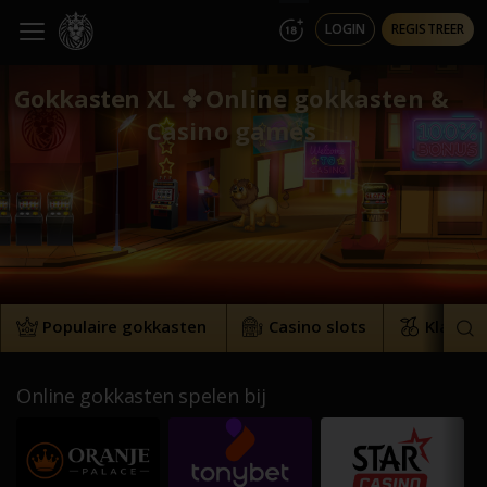
LOGIN
REGISTREER
Gokkasten XL ✤
Online gokkasten &
Casino games
Populaire gokkasten
Casino slots
Klassie
Online gokkasten spelen bij