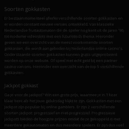
Soorten gokkasten
Er bestaan momenteel allerlei verschillende soorten gokkasten en
er worden constant nieuwe versies ontwikkeld. Van klassieke
Nederlandse fruitautomaten die de speler nog kent uit de jaren '90,
tot moderne videoslots met een futuristisch thema. Hieronder
geven we een overzicht van de meest voorkomende soorten
gokkasten, die wordt aangeboden bij Nederlandse online casino's.
Onderstaande soorten gokkasten kunnen gratis uitgeprobeerd
worden op onze website. Of speel met echt geld bij een partner
casino van ons. Hieronder een overzicht van de top 5 verschillende
gokkasten:
Jackpot gokkast
Ga je voor de jackpot? Win een grote prijs, waarmee je in 1 keer
klaar bent als het jouw geluksdag blijkt te zijn. Gokkasten met een
jackpot zijn populair bij online gamblers. Er zijn 2 verschillende
soorten jackpot: progressief en niet-progressief. Progressieve
jackpots bieden de hoogste prijzen omdat deze gekoppeld is met
meerdere gokautomaten en dus meerdere spelers. Er zijn dus veel