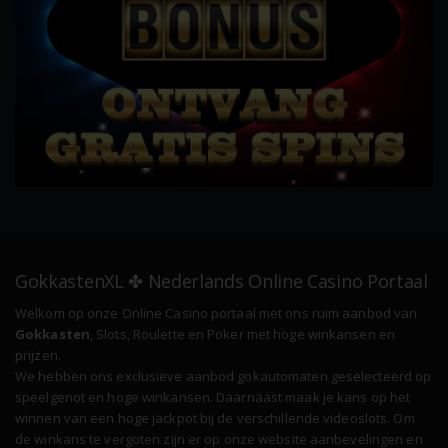
GokkastenXL ✤ Nederlands Online Casino Portaal
Welkom op onze Online Casino portaal met ons ruim aanbod van
Gokkasten
, Slots, Roulette en Poker met hoge winkansen en
prijzen.
We hebben ons exclusieve aanbod gokautomaten geselecteerd op
speelgenot en hoge winkansen. Daarnaast maak je kans op het
winnen van een hoge jackpot bij de verschillende videoslots. Om
de winkans te vergoten zijn er op onze website aanbevelingen en