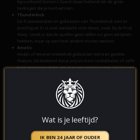
bijvoorbeeld Gonzo's Guest staan bekend om de grote
bedragen die je kunt winnen.
Thunderkick
De fruitautomaten en gokkasten van Thunderkick zien er
prachtig uit. Er is veel aandacht voor detail, zoals bij de Fruit
Warp. Uniek is dat de spellen geen willen en geen winlijnen
hebben, maar op een heel andere manier werken.
Amatic
Amatic of Amanet ontwikkelt gokkasten met een gamble-
feature. Dit betekent dat je prijzen kunt verdubbelen of zelfs
kunt verviervoudigen. Houd er wel rekening mee dat het een
gokje blijft, dus dat je ook met niets kunt eindigen als het
jouw dag niet blijkt te zijn.
Gamomat
De online gokkasten van Gamomat zijn nog niet zo bekend
in Nederland. Met name de Super Duper Cherry wordt
gewaardeerd door veel spelers. De Duitse ontwikkelaar
maakt nieuwe spellen die goed in elkaar zitten.
Wat is je leeftijd?
Gokkast features: Wild en Bonus symbolen
Er zijn allerlei features beschikbaar voor online gokkasten, die voor
IK BEN 24 JAAR OF OUDER