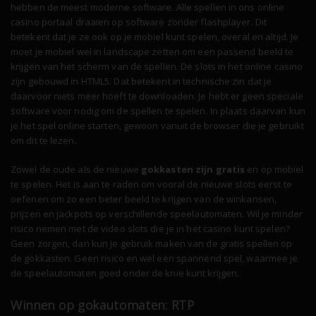
hebben de meest moderne software. Alle spellen in ons online
casino portaal draaien op software zonder flashplayer. Dit
betekent dat je ze ook op je mobiel kunt spelen, overal en altijd. Je
moet je mobiel wel in landscape zetten om een passend beeld te
krijgen van het scherm van de spellen. De slots in het online casino
zijn gebouwd in HTML5. Dat betekent in technische zin dat je
daarvoor niets meer hoeft te downloaden. Je hebt er geen speciale
software voor nodig om de spellen te spelen. In plaats daarvan kun
je het spel online starten, gewoon vanuit de browser die je gebruikt
om dit te lezen.
Zowel de oude als de nieuwe
gokkasten zijn gratis
en op mobiel
te spelen. Het is aan te raden om vooral de nieuwe slots eerst te
oefenen om zo een beter beeld te krijgen van de winkansen,
prijzen en jackpots op verschillende speelautomaten. Wil je minder
risico nemen met de video slots die je in het casino kunt spelen?
Geen zorgen, dan kun je gebruik maken van de gratis spellen op
de gokkasten. Geen risico en wel een spannend spel, waarmee je
de speelautomaten goed onder de knie kunt krijgen.
Winnen op gokautomaten: RTP