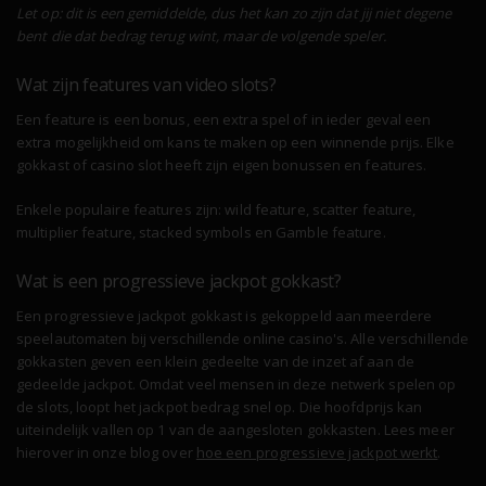
Let op: dit is een gemiddelde, dus het kan zo zijn dat jij niet degene
bent die dat bedrag terug wint, maar de volgende speler.
Wat zijn features van video slots?
Een feature is een bonus, een extra spel of in ieder geval een
extra mogelijkheid om kans te maken op een winnende prijs. Elke
gokkast of casino slot heeft zijn eigen bonussen en features.
Enkele populaire features zijn: wild feature, scatter feature,
multiplier feature, stacked symbols en Gamble feature.
Wat is een progressieve jackpot gokkast?
Een progressieve jackpot gokkast is gekoppeld aan meerdere
speelautomaten bij verschillende online casino's. Alle verschillende
gokkasten geven een klein gedeelte van de inzet af aan de
gedeelde jackpot. Omdat veel mensen in deze netwerk spelen op
de slots, loopt het jackpot bedrag snel op. Die hoofdprijs kan
uiteindelijk vallen op 1 van de aangesloten gokkasten. Lees meer
hierover in onze blog over
hoe een progressieve jackpot werkt
.