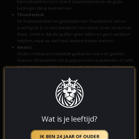
bijvoorbeeld Gonzo's Guest staan bekend om de grote
bedragen die je kunt winnen.
Thunderkick
De fruitautomaten en gokkasten van Thunderkick zien er
prachtig uit. Er is veel aandacht voor detail, zoals bij de Fruit
Warp. Uniek is dat de spellen geen willen en geen winlijnen
hebben, maar op een heel andere manier werken.
Amatic
Amatic of Amanet ontwikkelt gokkasten met een gamble-
feature. Dit betekent dat je prijzen kunt verdubbelen of zelfs
kunt verviervoudigen. Houd er wel rekening mee dat het een
gokje blijft, dus dat je ook met niets kunt eindigen als het
jouw dag niet blijkt te zijn.
Gamomat
De online gokkasten van Gamomat zijn nog niet zo bekend
in Nederland. Met name de Super Duper Cherry wordt
gewaardeerd door veel spelers. De Duitse ontwikkelaar
maakt nieuwe spellen die goed in elkaar zitten.
Wat is je leeftijd?
Gokkast features: Wild en Bonus symbolen
Er zijn allerlei features beschikbaar voor online gokkasten, die voor
IK BEN 24 JAAR OF OUDER