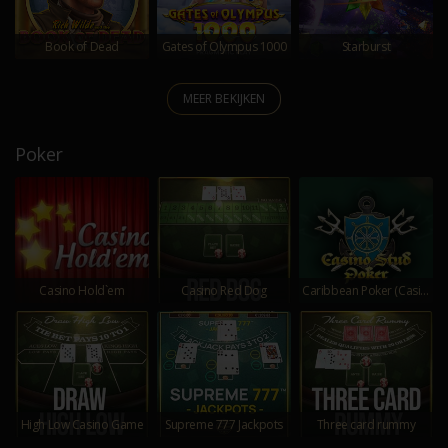
Book of Dead
Gates of Olympus 1000
Starburst
MEER BEKIJKEN
Poker
Casino Hold`em
Casino Red Dog
Caribbean Poker (Casino Stud)
High Low Casino Game
Supreme 777 Jackpots
Three card rummy