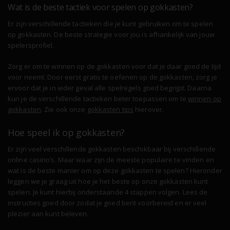
Wat is de beste tactiek voor spelen op gokkasten?
Er zijn verschillende tactieken die je kunt gebruiken om te spelen
op gokkasten. De beste strategie voor jou is afhankelijk van jouw
spelersprofiel.
Zorg er om te winnen op de gokkasten voor dat je daar goed de tijd
voor neemt. Door eerst gratis te oefenen op de gokkasten, zorg je
ervoor dat je in ieder geval alle spelregels goed begrijpt. Daarna
kun je de verschillende tactieken beter toepassen om te
winnen op
gokkasten
. Zie ook onze
gokkasten tips
hierover.
Hoe speel ik op gokkasten?
Er zijn veel verschillende gokkasten beschikbaar bij verschillende
online casino’s. Maar waar zijn de meeste populaire te vinden en
wat is de beste manier om op deze gokkasten te spelen? Hieronder
leggen we je graag uit hoe je het beste op onze gokkasten kunt
spelen. Je kunt hierbij onderstaande 4 stappen volgen. Lees de
instructies goed door zodat je goed bent voorbereid en er veel
plezier aan kunt beleven.