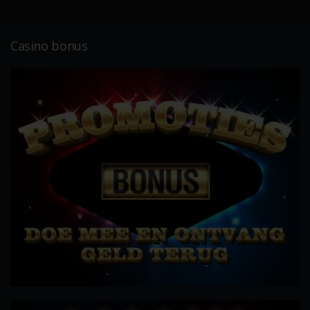
Casino bonus