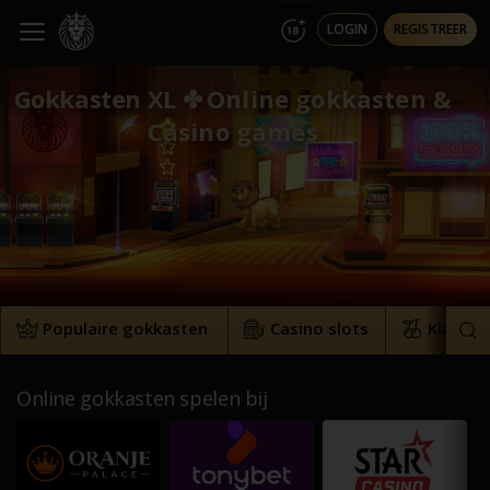
LOGIN
REGISTREER
Gokkasten XL ✤
Online gokkasten &
Casino games
Populaire gokkasten
Casino slots
Klassie
Online gokkasten spelen bij