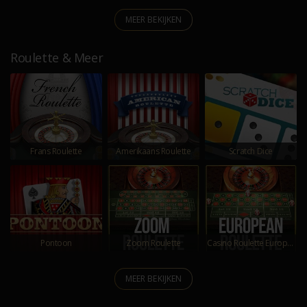
MEER BEKIJKEN
Roulette & Meer
Frans Roulette
Amerikaans Roulette
Scratch Dice
Pontoon
Zoom Roulette
Casino Roulette European
MEER BEKIJKEN