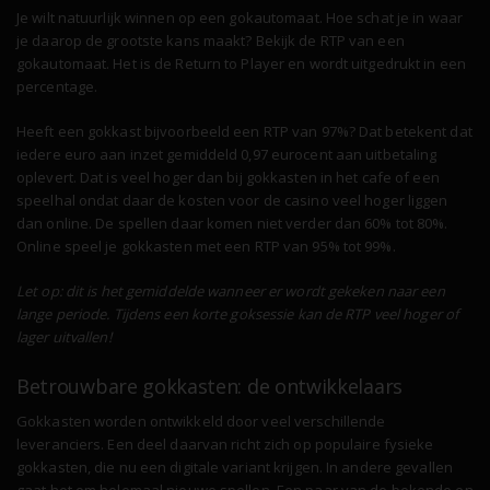
Je wilt natuurlijk winnen op een gokautomaat. Hoe schat je in waar
je daarop de grootste kans maakt? Bekijk de RTP van een
gokautomaat. Het is de Return to Player en wordt uitgedrukt in een
percentage.
Heeft een gokkast bijvoorbeeld een RTP van 97%? Dat betekent dat
iedere euro aan inzet gemiddeld 0,97 eurocent aan uitbetaling
oplevert. Dat is veel hoger dan bij gokkasten in het cafe of een
speelhal ondat daar de kosten voor de casino veel hoger liggen
dan online. De spellen daar komen niet verder dan 60% tot 80%.
Online speel je gokkasten met een RTP van 95% tot 99%.
Let op: dit is het gemiddelde wanneer er wordt gekeken naar een
lange periode. Tijdens een korte goksessie kan de RTP veel hoger of
lager uitvallen!
Betrouwbare gokkasten: de ontwikkelaars
Gokkasten worden ontwikkeld door veel verschillende
leveranciers. Een deel daarvan richt zich op populaire fysieke
gokkasten, die nu een digitale variant krijgen. In andere gevallen
gaat het om helemaal nieuwe spellen. Een paar van de bekende en