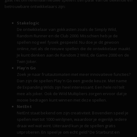
betrouwbare ontwikkelaars zijn:
Stakelogic
De ontwikkelaar van gokkasten zoals de Simply Wild,
Random Runner en de Club 2000. Misschien heb je de
spellen nog wel fysiek gespeeld. Nu doe je dit gewoon
online, net als de nieuwe spellen die de ontwikkelaar maakt.
Je kunt denken aan de Random 2 Wild, de Game 2000 en de
Twin Joker.
Play'n Go
Zoek je naar fruitautomaten met meer innovatieve functies?
Dan zijn de spellen Play'n Go een goede keuze. Met name
de Expanding Wilds zijn heel interessant. Een hele rol telt
mee als joker. Ook de Wild Multipliers zorgen ervoor dat je
mooie bedragen kunt winnen met deze spellen.
NetEnt
NetEnt staat bekend om zijn creativiteit. Bovendien speel je
spellen met tot 1000 winlijnen, waardoor je eigenlijk iedere
draai wel wat wint. Uiteraard kun je de spellen gratis
uitproberen. En speel je om echt geld? De Starburst en