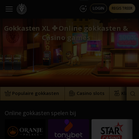
LOGIN
REGISTREER
Gokkasten XL ✤
Online gokkasten &
Casino games
Populaire gokkasten
Casino slots
Klassie
Online gokkasten spelen bij