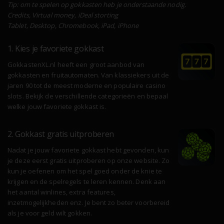
Tip: om te spelen op gokkasten heb je onderstaande nodig.
Credits, Virtual money, iDeal storting
Tablet, Desktop, Chromebook, iPad, iPhone
1. Kies je favoriete gokkast
GokkastenXL.nl heeft een groot aanbod van
gokkasten en fruitautomaten. Van klassiekers uit de
jaren 90 tot de meest moderne en populaire casino
slots. Bekijk de verschillende categorieën en bepaal
welke jouw favoriete gokkast is.
2. Gokkast gratis uitproberen
Nadat je jouw favoriete gokkast hebt gevonden, kun
je deze eerst gratis uitproberen op onze website. Zo
kun je oefenen om het spel goed onder de knie te
krijgen en de spelregels te leren kennen. Denk aan
het aantal winlines, extra features,
inzetmogelijkheden enz. Je bent zo beter voorbereid
als je voor geld wilt gokken.