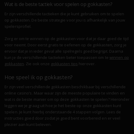
Wat is de beste tactiek voor spelen op gokkasten?
Er zijn verschillende tactieken die je kunt gebruiken om te spelen
op gokkasten. De beste strategie voor jou is afhankelijk van jouw
spelersprofiel.
Zorg er om te winnen op de gokkasten voor dat je daar goed de tijd
voor neemt. Door eerst gratis te oefenen op de gokkasten, zorg je
ervoor dat je in ieder geval alle spelregels goed begrijpt. Daarna
kun je de verschillende tactieken beter toepassen om te
winnen op
gokkasten
. Zie ook onze
gokkasten tips
hierover.
Hoe speel ik op gokkasten?
Er zijn veel verschillende gokkasten beschikbaar bij verschillende
online casino’s. Maar waar zijn de meeste populaire te vinden en
wat is de beste manier om op deze gokkasten te spelen? Hieronder
leggen we je graag uit hoe je het beste op onze gokkasten kunt
spelen. Je kunt hierbij onderstaande 4 stappen volgen. Lees de
instructies goed door zodat je goed bent voorbereid en er veel
plezier aan kunt beleven.