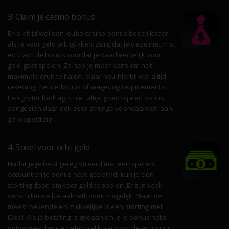
3. Claim je casino bonus
Er is altijd wel een leuke casino bonus beschikbaar
als je voor geld wilt gokken. Zorg dat je deze niet mist
en claim de bonus voordat je daadwerkelijk voor
geld gaat spelen. Zo heb je meer kans om het
maximale eruit te halen. Maar hou hierbij wel altijd
rekening met de bonus of wagering requirements.
Een groter bedrag is niet altijd goed bij een bonus
aangezien daar ook zeer strenge voorwaarden aan
gekoppeld zijn.
4. Speel voor echt geld
Nadat je je hebt geregistreerd met een spelers
account en je bonus hebt geclaimd, kun je een
storting doen om voor geld te spelen. Er zijn vaak
verschillende betaalmethoden mogelijk. Maar de
meest bekende en makkelijke is een storting met
iDeal. Als je betaling is gedaan en je je bonus hebt
ontvangen, ben je helemaal klaar voor de avontuur!