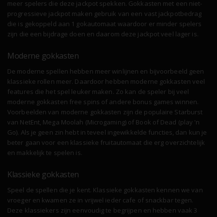
meer spelers die deze jackpot spekken. Gokkasten met een niet-
progressieve jackpot maken gebruik van een vast jackpotbedrag
die is gekoppeld aan 1 gokautomaat waardoor er minder spelers
zijn die een bijdrage doen en daarom deze jackpot veel lager is.
Moderne gokkasten
De moderne spellen hebben meer winlijnen en bijvoorbeeld geen
klassieke rollen meer. Daardoor hebben moderne gokkasten veel
features die het spel leuker maken. Zo kan de speler bij veel
moderne gokkasten free spins of andere bonus games winnen.
Voorbeelden van moderne gokkasten zijn de populaire Starburst
van NetEnt, Mega Moolah (Microgaming) of Book of Dead (play 'n
Go). Als je geen zin hebt in teveel ingewikkelde functies, dan kun je
beter gaan voor een klassieke fruitautomaat die erg overzichtelijk
en makkelijk te spelen is.
Klassieke gokkasten
Speel de spellen die je kent. Klassieke gokkasten kennen we van
vroeger en kwamen ze in vrijwel ieder cafe of snackbar tegen.
Deze klassiekers zijn eenvoudig te begrijpen en hebben vaak 3