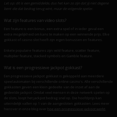
Let op: dit is een gemiddelde, dus het kan zo zijn dat jij niet degene
bent die dat bedrag terug wint, maar de volgende speler.
Wat zijn features van video slots?
Een feature is een bonus, een extra spel of in ieder geval een
extra mogelijkheid om kans te maken op een winnende prijs. Elke
gokkast of casino slot heeft zijn eigen bonussen en features.
Enkele populaire features zijn: wild feature, scatter feature,
multiplier feature, stacked symbols en Gamble feature.
Wat is een progressieve jackpot gokkast?
Een progressieve jackpot gokkast is gekoppeld aan meerdere
speelautomaten bij verschillende online casino's. Alle verschillende
gokkasten geven een klein gedeelte van de inzet af aan de
gedeelde jackpot. Omdat veel mensen in deze netwerk spelen op
de slots, loopt het jackpot bedrag snel op. Die hoofdprijs kan
uiteindelijk vallen op 1 van de aangesloten gokkasten. Lees meer
hierover in onze blog over
hoe een progressieve jackpot werkt
.