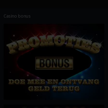
Casino bonus