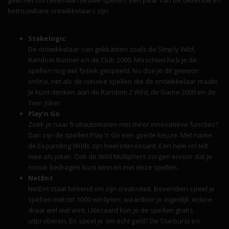
betrouwbare ontwikkelaars zijn:
Stakelogic
De ontwikkelaar van gokkasten zoals de Simply Wild,
Random Runner en de Club 2000. Misschien heb je de
spellen nog wel fysiek gespeeld. Nu doe je dit gewoon
online, net als de nieuwe spellen die de ontwikkelaar maakt.
Je kunt denken aan de Random 2 Wild, de Game 2000 en de
Twin Joker.
Play'n Go
Zoek je naar fruitautomaten met meer innovatieve functies?
Dan zijn de spellen Play'n Go een goede keuze. Met name
de Expanding Wilds zijn heel interessant. Een hele rol telt
mee als joker. Ook de Wild Multipliers zorgen ervoor dat je
mooie bedragen kunt winnen met deze spellen.
NetEnt
NetEnt staat bekend om zijn creativiteit. Bovendien speel je
spellen met tot 1000 winlijnen, waardoor je eigenlijk iedere
draai wel wat wint. Uiteraard kun je de spellen gratis
uitproberen. En speel je om echt geld? De Starburst en