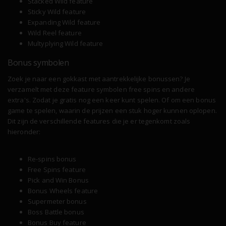
Stacked Wild feature
Sticky Wild feature
Expanding Wild feature
Wild Reel feature
Multyplying Wild feature
Bonus symbolen
Zoek je naar een gokkast met aantrekkelijke bonussen? Je
verzamelt met deze feature symbolen free spins en andere
extra's. Zodat je gratis nog een keer kunt spelen. Of om een bonus
game te spelen, waarin de prijzen een stuk hoger kunnen oplopen.
Dit zijn de verschillende features die je er tegenkomt zoals
hieronder:
Re-spins bonus
Free Spins feature
Pick and Win Bonus
Bonus Wheels feature
Supermeter bonus
Boss Battle bonus
Bonus Buy feature