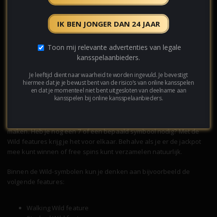
meer vermaak en spanning zorgen tijdens het spel. De winst
mogelijkheden, winlijnen, payouts en extra features van online
gokkasten zijn zeer divers. Spel ontwikkelaars van casino slots
IK BEN JONGER DAN 24 JAAR
proberen de speler constant betrokken te houden en daarvoor zijn
deze game features in het leven geroepen. Hieronder gaan we
Toon mij relevante advertenties van legale
verder in op de meest bekende game features, namelijk de Bonus
kansspelaanbieders.
en de Wild symbolen.
Je leeftijd dient naar waarheid te worden ingevuld. Je bevestigt
hiermee dat je je bewust bent van de risico’s van online kansspelen
Wild symbolen
en dat je momenteel niet bent uitgesloten van deelname aan
kansspelen bij online kansspelaanbieders.
De Wild symbolen is een feature dat werkt als een soort joker. Je
hebt een veel grotere kans om te winnen, omdat de Wild verandert
in het symbool dat je nodig hebt om een winnende combinatie te
maken. Heb je nog een 7 of een bepaald symbool nodig? Met de
Wild features krijg je het voor elkaar. Behalve als je er de jackpot
mee kunt winnen of free spins kunt verzamelen natuurlijk.
Binnen de Wild-symbolen kun je denken aan bijvoorbeeld de
volgende features:
Walking Wild feature