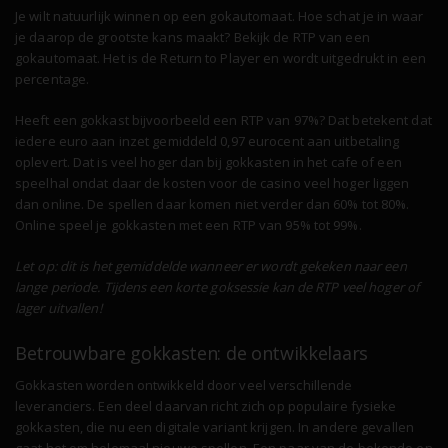
Je wilt natuurlijk winnen op een gokautomaat. Hoe schat je in waar
je daarop de grootste kans maakt? Bekijk de RTP van een
gokautomaat. Het is de Return to Player en wordt uitgedrukt in een
percentage.
Heeft een gokkast bijvoorbeeld een RTP van 97%? Dat betekent dat
iedere euro aan inzet gemiddeld 0,97 eurocent aan uitbetaling
oplevert. Dat is veel hoger dan bij gokkasten in het cafe of een
speelhal ondat daar de kosten voor de casino veel hoger liggen
dan online. De spellen daar komen niet verder dan 60% tot 80%.
Online speel je gokkasten met een RTP van 95% tot 99%.
Let op: dit is het gemiddelde wanneer er wordt gekeken naar een
lange periode. Tijdens een korte goksessie kan de RTP veel hoger of
lager uitvallen!
Betrouwbare gokkasten: de ontwikkelaars
Gokkasten worden ontwikkeld door veel verschillende
leveranciers. Een deel daarvan richt zich op populaire fysieke
gokkasten, die nu een digitale variant krijgen. In andere gevallen
gaat het om helemaal nieuwe spellen. Een paar van de bekende en