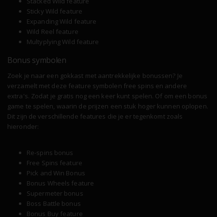
Stacked Wild feature
Sticky Wild feature
Expanding Wild feature
Wild Reel feature
Multyplying Wild feature
Bonus symbolen
Zoek je naar een gokkast met aantrekkelijke bonussen? Je
verzamelt met deze feature symbolen free spins en andere
extra's. Zodat je gratis nog een keer kunt spelen. Of om een bonus
game te spelen, waarin de prijzen een stuk hoger kunnen oplopen.
Dit zijn de verschillende features die je er tegenkomt zoals
hieronder:
Re-spins bonus
Free Spins feature
Pick and Win Bonus
Bonus Wheels feature
Supermeter bonus
Boss Battle bonus
Bonus Buy feature