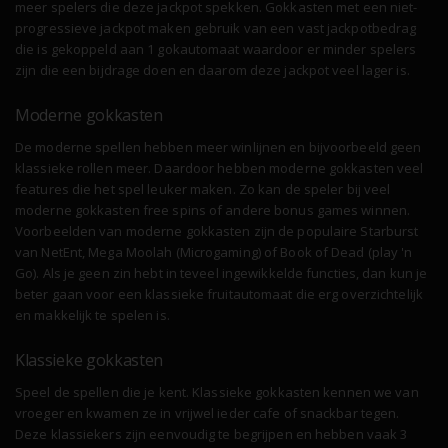
meer spelers die deze jackpot spekken. Gokkasten met een niet-
progressieve jackpot maken gebruik van een vast jackpotbedrag
die is gekoppeld aan 1 gokautomaat waardoor er minder spelers
zijn die een bijdrage doen en daarom deze jackpot veel lager is.
Moderne gokkasten
De moderne spellen hebben meer winlijnen en bijvoorbeeld geen
klassieke rollen meer. Daardoor hebben moderne gokkasten veel
features die het spel leuker maken. Zo kan de speler bij veel
moderne gokkasten free spins of andere bonus games winnen.
Voorbeelden van moderne gokkasten zijn de populaire Starburst
van NetEnt, Mega Moolah (Microgaming) of Book of Dead (play 'n
Go). Als je geen zin hebt in teveel ingewikkelde functies, dan kun je
beter gaan voor een klassieke fruitautomaat die erg overzichtelijk
en makkelijk te spelen is.
Klassieke gokkasten
Speel de spellen die je kent. Klassieke gokkasten kennen we van
vroeger en kwamen ze in vrijwel ieder cafe of snackbar tegen.
Deze klassiekers zijn eenvoudig te begrijpen en hebben vaak 3