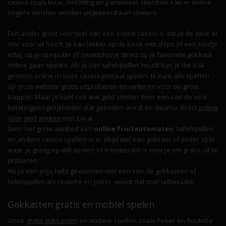
casino zoals huur, inrichting en personeel. Hierdoor kan er online
hogere winsten worden uitgekeerd aan spelers.
Een ander groot voordeel van een online casino is dat je de deur er
niet voor uit hoeft. Je kan lekker op de bank met chips of een biertje
erbij, op je computer of smartphone direct op je favoriete gokkast
online gaan spelen. Als je van tafelspellen houdt kun je die ook
gewoon online in onze casino portaal spelen. Je kunt alle spellen
op onze website gratis uitproberen en oefenen voor de grote
klapper. Maar je kunt ook wat geld storten door een van de vele
betalingsmogelijkheden dat geboden wordt en daarna direct
online
voor geld gokken
met iDeal.
Door het grote aanbod van
online fruitautomaten
, tafelspellen
en andere casino spellen is er altijd wel een gokkast of ander spel
waar je graag op wilt spelen of interessant is voor je om gratis uit te
proberen.
Als je een prijs hebt gewonnen met een van de gokkasten of
tafelspellen als roulette en poker, wordt dat snel uitbetaald.
Gokkasten gratis en mobiel spelen
Onze
gratis gokkasten
en andere spellen zoals Poker en Roulette