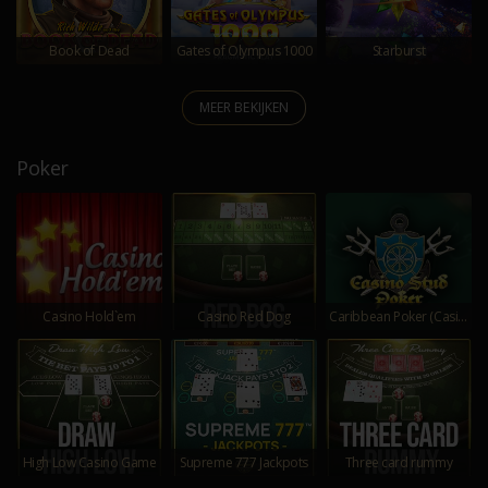
Book of Dead
Gates of Olympus 1000
Starburst
MEER BEKIJKEN
Poker
Casino Hold`em
Casino Red Dog
Caribbean Poker (Casino Stud)
High Low Casino Game
Supreme 777 Jackpots
Three card rummy