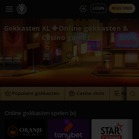
LOGIN
REGISTREER
Gokkasten XL ✤
Online gokkasten &
Casino games
Populaire gokkasten
Casino slots
Klassie
Online gokkasten spelen bij