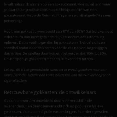
Je wilt natuurlijk winnen op een gokautomaat. Hoe schat je in waar
je daarop de grootste kans maakt? Bekijk de RTP van een
gokautomaat. Het is de Return to Player en wordt uitgedrukt in een
percentage.
Heeft een gokkast bijvoorbeeld een RTP van 97%? Dat betekent dat
iedere euro aan inzet gemiddeld 0,97 eurocent aan uitbetaling
oplevert. Dat is veel hoger dan bij gokkasten in het cafe of een
speelhal ondat daar de kosten voor de casino veel hoger liggen
dan online. De spellen daar komen niet verder dan 60% tot 80%.
Online speel je gokkasten met een RTP van 95% tot 99%.
Let op: dit is het gemiddelde wanneer er wordt gekeken naar een
lange periode. Tijdens een korte goksessie kan de RTP veel hoger of
lager uitvallen!
Betrouwbare gokkasten: de ontwikkelaars
Gokkasten worden ontwikkeld door veel verschillende
leveranciers. Een deel daarvan richt zich op populaire fysieke
gokkasten, die nu een digitale variant krijgen. In andere gevallen
gaat het om helemaal nieuwe spellen. Een paar van de bekende en