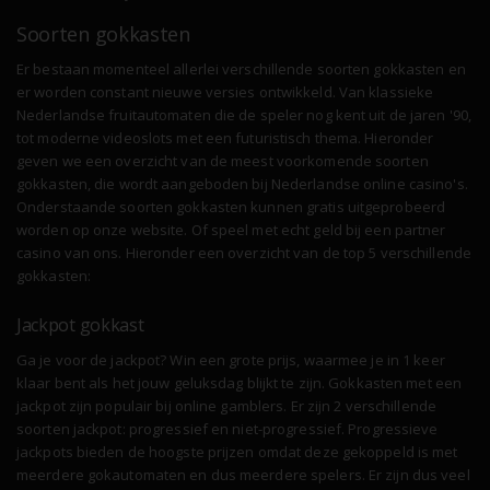
Soorten gokkasten
Er bestaan momenteel allerlei verschillende soorten gokkasten en
er worden constant nieuwe versies ontwikkeld. Van klassieke
Nederlandse fruitautomaten die de speler nog kent uit de jaren '90,
tot moderne videoslots met een futuristisch thema. Hieronder
geven we een overzicht van de meest voorkomende soorten
gokkasten, die wordt aangeboden bij Nederlandse online casino's.
Onderstaande soorten gokkasten kunnen gratis uitgeprobeerd
worden op onze website. Of speel met echt geld bij een partner
casino van ons. Hieronder een overzicht van de top 5 verschillende
gokkasten:
Jackpot gokkast
Ga je voor de jackpot? Win een grote prijs, waarmee je in 1 keer
klaar bent als het jouw geluksdag blijkt te zijn. Gokkasten met een
jackpot zijn populair bij online gamblers. Er zijn 2 verschillende
soorten jackpot: progressief en niet-progressief. Progressieve
jackpots bieden de hoogste prijzen omdat deze gekoppeld is met
meerdere gokautomaten en dus meerdere spelers. Er zijn dus veel