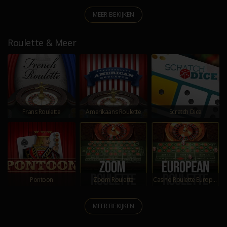
MEER BEKIJKEN
Roulette & Meer
Frans Roulette
Amerikaans Roulette
Scratch Dice
Pontoon
Zoom Roulette
Casino Roulette European
MEER BEKIJKEN