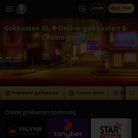
LOGIN
REGISTREER
Gokkasten XL ✤
Online gokkasten &
Casino games
Populaire gokkasten
Casino slots
Klassie
Online gokkasten spelen bij