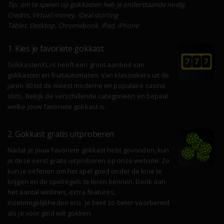
Tip: om te spelen op gokkasten heb je onderstaande nodig.
Credits, Virtual money, iDeal storting
Tablet, Desktop, Chromebook, iPad, iPhone
1. Kies je favoriete gokkast
GokkastenXL.nl heeft een groot aanbod van
gokkasten en fruitautomaten. Van klassiekers uit de
jaren 90 tot de meest moderne en populaire casino
slots. Bekijk de verschillende categorieën en bepaal
welke jouw favoriete gokkast is.
2. Gokkast gratis uitproberen
Nadat je jouw favoriete gokkast hebt gevonden, kun
je deze eerst gratis uitproberen op onze website. Zo
kun je oefenen om het spel goed onder de knie te
krijgen en de spelregels te leren kennen. Denk aan
het aantal winlines, extra features,
inzetmogelijkheden enz. Je bent zo beter voorbereid
als je voor geld wilt gokken.