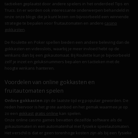
tactieken geplaatst door andere spelers in het onderdeel Tips en
Trucs. En er worden ook interessante onderwerpen behandeld in
onze onze blogs die je kunt lezen om bijvoorbeeld een winnende
strategie te bepalen voor fruitautomaten en andere
casino
gokkasten
.
De Roulette en Poker spellen bieden een andere beleving dan de
gokkasten en videoslots, waarbij je meer invloed hebt op de
winkans dan bij een gokautomaat. Bij Roulette kun je bijvoorbeeld
zelf je inzet en geluksnummers bepalen en tactieken met de
hoogte winkans hanteren.
Voordelen van online gokkasten en
fruitautomaten spelen
Online gokkasten
zijn de laatste tijd erg populair geworden. De
reden hiervoor is het grote aanbod en het gemak waarmee je op
zo een
gokkast gratis online
kan spelen.
Onze online casino games bevatten dezelfde software als de
gokautomaten in een automatenhal met fysieke speelautomaten.
Het verschil is dat er geen torenhoge kosten zijn als bij een fysieke