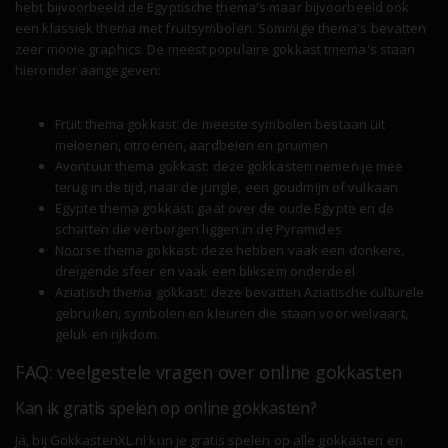
hebt bijvoorbeeld de Egyptische thema's maar bijvoorbeeld ook
een klassiek thema met fruitsymbolen. Sommige thema's bevatten
zeer mooie graphics. De meest populaire gokkast tmema's staan
hieronder aangegeven:
Fruit thema gokkast: de meeste symbolen bestaan uit
meloenen, citroenen, aardbeien en pruimen
Avontuur thema gokkast: deze gokkasten nemen je mee
terug in de tijd, naar de jungle, een goudmijn of vulkaan
Egypte thema gokkast: gaat over de oude Egypte en de
schatten die verborgen liggen in de Pyramides
Noorse thema gokkast: deze hebben vaak een donkere,
dreigende sfeer en vaak een bliksem onderdeel
Aziatisch thema gokkast: deze bevatten Aziatische culturele
gebruiken, symbolen en kleuren die staan voor welvaart,
geluk en rijkdom.
FAQ: veelgestele vragen over online gokkasten
Kan ik gratis spelen op online gokkasten?
Ja, bij GokkastenXL.nl kun je gratis spelen op alle gokkasten en