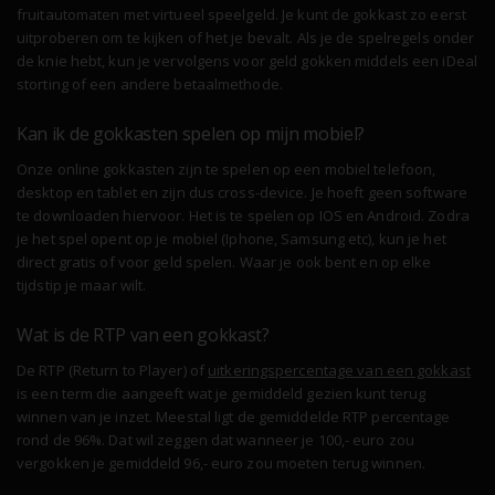
fruitautomaten met virtueel speelgeld. Je kunt de gokkast zo eerst
uitproberen om te kijken of het je bevalt. Als je de spelregels onder
de knie hebt, kun je vervolgens voor geld gokken middels een iDeal
storting of een andere betaalmethode.
Kan ik de gokkasten spelen op mijn mobiel?
Onze online gokkasten zijn te spelen op een mobiel telefoon,
desktop en tablet en zijn dus cross-device. Je hoeft geen software
te downloaden hiervoor. Het is te spelen op IOS en Android. Zodra
je het spel opent op je mobiel (Iphone, Samsung etc), kun je het
direct gratis of voor geld spelen. Waar je ook bent en op elke
tijdstip je maar wilt.
Wat is de RTP van een gokkast?
De RTP (Return to Player) of
uitkeringspercentage van een gokkast
is een term die aangeeft wat je gemiddeld gezien kunt terug
winnen van je inzet. Meestal ligt de gemiddelde RTP percentage
rond de 96%. Dat wil zeggen dat wanneer je 100,- euro zou
vergokken je gemiddeld 96,- euro zou moeten terug winnen.