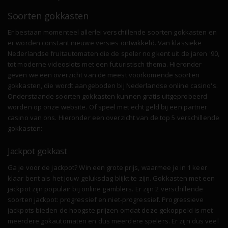
Soorten gokkasten
Er bestaan momenteel allerlei verschillende soorten gokkasten en
er worden constant nieuwe versies ontwikkeld. Van klassieke
Nederlandse fruitautomaten die de speler nog kent uit de jaren '90,
tot moderne videoslots met een futuristisch thema. Hieronder
geven we een overzicht van de meest voorkomende soorten
gokkasten, die wordt aangeboden bij Nederlandse online casino's.
Onderstaande soorten gokkasten kunnen gratis uitgeprobeerd
worden op onze website. Of speel met echt geld bij een partner
casino van ons. Hieronder een overzicht van de top 5 verschillende
gokkasten:
Jackpot gokkast
Ga je voor de jackpot? Win een grote prijs, waarmee je in 1 keer
klaar bent als het jouw geluksdag blijkt te zijn. Gokkasten met een
jackpot zijn populair bij online gamblers. Er zijn 2 verschillende
soorten jackpot: progressief en niet-progressief. Progressieve
jackpots bieden de hoogste prijzen omdat deze gekoppeld is met
meerdere gokautomaten en dus meerdere spelers. Er zijn dus veel