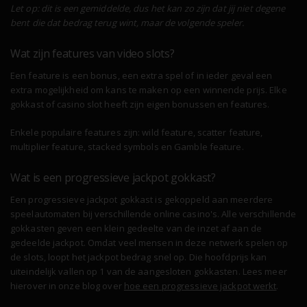
Let op: dit is een gemiddelde, dus het kan zo zijn dat jij niet degene
bent die dat bedrag terug wint, maar de volgende speler.
Wat zijn features van video slots?
Een feature is een bonus, een extra spel of in ieder geval een
extra mogelijkheid om kans te maken op een winnende prijs. Elke
gokkast of casino slot heeft zijn eigen bonussen en features.
Enkele populaire features zijn: wild feature, scatter feature,
multiplier feature, stacked symbols en Gamble feature.
Wat is een progressieve jackpot gokkast?
Een progressieve jackpot gokkast is gekoppeld aan meerdere
speelautomaten bij verschillende online casino's. Alle verschillende
gokkasten geven een klein gedeelte van de inzet af aan de
gedeelde jackpot. Omdat veel mensen in deze netwerk spelen op
de slots, loopt het jackpot bedrag snel op. Die hoofdprijs kan
uiteindelijk vallen op 1 van de aangesloten gokkasten. Lees meer
hierover in onze blog over
hoe een progressieve jackpot werkt
.