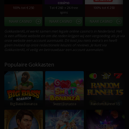
100% tot € 250
Tot € 260 + 26 free
100% tot € 250
spins
NAAR CASINO
NAAR CASINO
NAAR CASINO
GokkastenXL.nl werkt samen met legale online casino's in Nederland. Het
is een affiliate website en om die reden krijgen wij een vergoeding als je via
onze website een account aanmaakt. Dit kost jou niets extra's en heeft
geen invloed op onze redactionele keuzes of reviews. Je kunt via
GokkastenXL.nl veilig en betrouwbaar een account aanmaken.
Populaire Gokkasten
Big Bass Bonanza
Sweet Bonanza
Random Runner 15