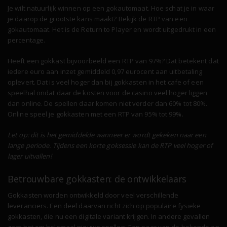
Je wilt natuurlijk winnen op een gokautomaat. Hoe schat je in waar
je daarop de grootste kans maakt? Bekijk de RTP van een
gokautomaat. Het is de Return to Player en wordt uitgedrukt in een
percentage.
Heeft een gokkast bijvoorbeeld een RTP van 97%? Dat betekent dat
iedere euro aan inzet gemiddeld 0,97 eurocent aan uitbetaling
oplevert. Dat is veel hoger dan bij gokkasten in het cafe of een
speelhal ondat daar de kosten voor de casino veel hoger liggen
dan online. De spellen daar komen niet verder dan 60% tot 80%.
Online speel je gokkasten met een RTP van 95% tot 99%.
Let op: dit is het gemiddelde wanneer er wordt gekeken naar een
lange periode. Tijdens een korte goksessie kan de RTP veel hoger of
lager uitvallen!
Betrouwbare gokkasten: de ontwikkelaars
Gokkasten worden ontwikkeld door veel verschillende
leveranciers. Een deel daarvan richt zich op populaire fysieke
gokkasten, die nu een digitale variant krijgen. In andere gevallen
gaat het om helemaal nieuwe spellen. Een paar van de bekende en