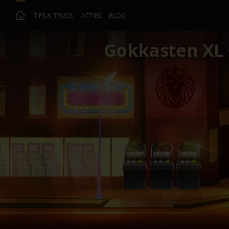
TIPS & TRUCS
ACTIES
BLOG
Gokkasten XL