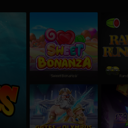
Sweet Bonanza
Rand