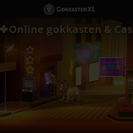
 ✤
Online gokkasten & Ca