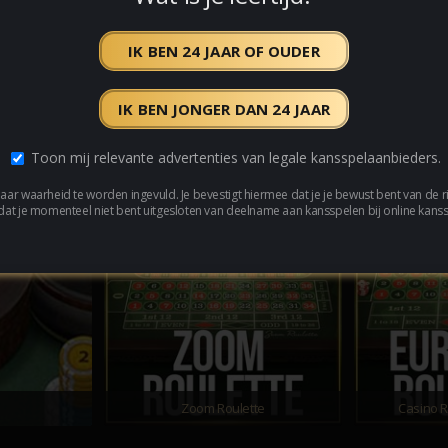
IK BEN 24 JAAR OF OUDER
IK BEN JONGER DAN 24 JAAR
Amerikaans Roulette
S
Toon mij relevante advertenties van legale kansspelaanbieders.
t naar waarheid te worden ingevuld. Je bevestigt hiermee dat je je bewust bent van de ri
dat je momenteel niet bent uitgesloten van deelname aan kansspelen bij online kans
Zoom Roulette
Casino R