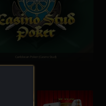
Caribbean Poker (Casino Stud)