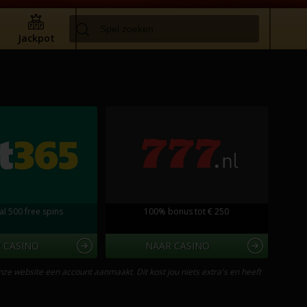
Jackpot
l 500 free spins
100% bonus tot € 250
 CASINO
NAAR CASINO
nze website een account aanmaakt. Dit kost jou niets extra's en heeft