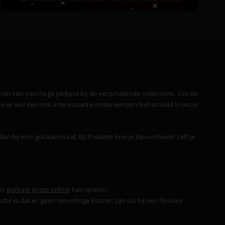
 van een hoge jackpot bij de verschillende videoslots. Om de
s. En er worden ook interessante onderwerpen behandeld in onze
 bij een gokautomaat. Bij Roulette kun je bijvoorbeeld zelf je
en
gokkast gratis online
kan spelen.
l is dat er geen torenhoge kosten zijn als bij een fysieke