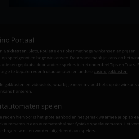
ino Portaal
an
Gokkasten
, Slots, Roulette en Poker met hoge winkansen en prijzen.
p speelgenot en hoge winkansen. Daarnaast maak je kans op het winnen
tactieken geplaatst door andere spelers in het onderdeel Tips en Truc
ategie te bepalen voor fruitautomaten en andere
casino gokkasten
.
 gokkasten en videoslots, waarbij je meer invloed hebt op de winkans dan
inkans hanteren.
uitautomaten spelen
. De reden hiervoor is het grote aanbod en het gemak waarmee je op zo e
kautomaten in een automatenhal met fysieke speelautomaten. Het verschi
line hogere winsten worden uitgekeerd aan spelers.