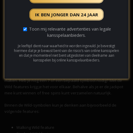
meer vermaak en spanning zorgen tijdens het spel. De winst
mogelijkheden, winlijnen, payouts en extra features van online
gokkasten zijn zeer divers. Spel ontwikkelaars van casino slots
IK BEN JONGER DAN 24 JAAR
proberen de speler constant betrokken te houden en daarvoor zijn
deze game features in het leven geroepen. Hieronder gaan we
Toon mij relevante advertenties van legale
verder in op de meest bekende game features, namelijk de Bonus
kansspelaanbieders.
en de Wild symbolen.
Je leeftijd dient naar waarheid te worden ingevuld. Je bevestigt
hiermee dat je je bewust bent van de risico’s van online kansspelen
Wild symbolen
en dat je momenteel niet bent uitgesloten van deelname aan
kansspelen bij online kansspelaanbieders.
De Wild symbolen is een feature dat werkt als een soort joker. Je
hebt een veel grotere kans om te winnen, omdat de Wild verandert
in het symbool dat je nodig hebt om een winnende combinatie te
maken. Heb je nog een 7 of een bepaald symbool nodig? Met de
Wild features krijg je het voor elkaar. Behalve als je er de jackpot
mee kunt winnen of free spins kunt verzamelen natuurlijk.
Binnen de Wild-symbolen kun je denken aan bijvoorbeeld de
volgende features:
Walking Wild feature