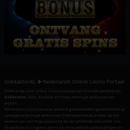
GokkastenXL ✤ Nederlands Online Casino Portaal
Welkom op onze Online Casino portaal met ons ruim aanbod van
Gokkasten
, Slots, Roulette en Poker met hoge winkansen en
prijzen.
We hebben ons exclusieve aanbod gokautomaten geselecteerd op
speelgenot en hoge winkansen. Daarnaast maak je kans op het
winnen van een hoge jackpot bij de verschillende videoslots. Om
de winkans te vergoten zijn er op onze website aanbevelingen en