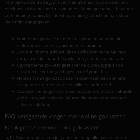
hebt bijvoorbeeld de Egyptische thema's maar bijvoorbeeld ook
een klassiek thema met fruitsymbolen. Sommige thema's bevatten
zeer mooie graphics. De meest populaire gokkast tmema's staan
hieronder aangegeven:
Fruit thema gokkast: de meeste symbolen bestaan uit
meloenen, citroenen, aardbeien en pruimen
Avontuur thema gokkast: deze gokkasten nemen je mee
terug in de tijd, naar de jungle, een goudmijn of vulkaan
Egypte thema gokkast: gaat over de oude Egypte en de
schatten die verborgen liggen in de Pyramides
Noorse thema gokkast: deze hebben vaak een donkere,
dreigende sfeer en vaak een bliksem onderdeel
Aziatisch thema gokkast: deze bevatten Aziatische culturele
gebruiken, symbolen en kleuren die staan voor welvaart,
geluk en rijkdom.
FAQ: veelgestele vragen over online gokkasten
Kan ik gratis spelen op online gokkasten?
Ja, bij GokkastenXL.nl kun je gratis spelen op alle gokkasten en