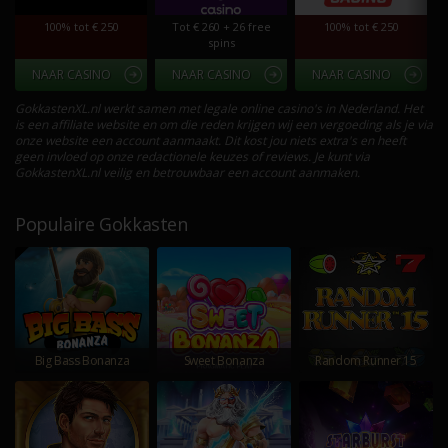
100% tot € 250
Tot € 260 + 26 free
100% tot € 250
spins
NAAR CASINO
NAAR CASINO
NAAR CASINO
GokkastenXL.nl werkt samen met legale online casino's in Nederland. Het
is een affiliate website en om die reden krijgen wij een vergoeding als je via
onze website een account aanmaakt. Dit kost jou niets extra's en heeft
geen invloed op onze redactionele keuzes of reviews. Je kunt via
GokkastenXL.nl veilig en betrouwbaar een account aanmaken.
Populaire Gokkasten
Big Bass Bonanza
Sweet Bonanza
Random Runner 15