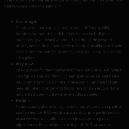
betrouwbare ontwikkelaars zijn:
Stakelogic
De ontwikkelaar van gokkasten zoals de Simply Wild,
Random Runner en de Club 2000. Misschien heb je de
spellen nog wel fysiek gespeeld. Nu doe je dit gewoon
online, net als de nieuwe spellen die de ontwikkelaar maakt.
Je kunt denken aan de Random 2 Wild, de Game 2000 en de
Twin Joker.
Play'n Go
Zoek je naar fruitautomaten met meer innovatieve functies?
Dan zijn de spellen Play'n Go een goede keuze. Met name
de Expanding Wilds zijn heel interessant. Een hele rol telt
mee als joker. Ook de Wild Multipliers zorgen ervoor dat je
mooie bedragen kunt winnen met deze spellen.
NetEnt
NetEnt staat bekend om zijn creativiteit. Bovendien speel je
spellen met tot 1000 winlijnen, waardoor je eigenlijk iedere
draai wel wat wint. Uiteraard kun je de spellen gratis
uitproberen. En speel je om echt geld? De Starburst en