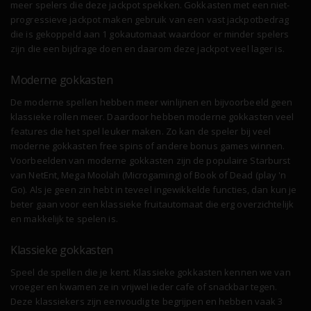
meer spelers die deze jackpot spekken. Gokkasten met een niet-
progressieve jackpot maken gebruik van een vast jackpotbedrag
die is gekoppeld aan 1 gokautomaat waardoor er minder spelers
zijn die een bijdrage doen en daarom deze jackpot veel lager is.
Moderne gokkasten
De moderne spellen hebben meer winlijnen en bijvoorbeeld geen
klassieke rollen meer. Daardoor hebben moderne gokkasten veel
features die het spel leuker maken. Zo kan de speler bij veel
moderne gokkasten free spins of andere bonus games winnen.
Voorbeelden van moderne gokkasten zijn de populaire Starburst
van NetEnt, Mega Moolah (Microgaming) of Book of Dead (play 'n
Go). Als je geen zin hebt in teveel ingewikkelde functies, dan kun je
beter gaan voor een klassieke fruitautomaat die erg overzichtelijk
en makkelijk te spelen is.
Klassieke gokkasten
Speel de spellen die je kent. Klassieke gokkasten kennen we van
vroeger en kwamen ze in vrijwel ieder cafe of snackbar tegen.
Deze klassiekers zijn eenvoudig te begrijpen en hebben vaak 3