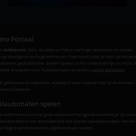
ino Portaal
an
Gokkasten
, Slots, Roulette en Poker met hoge winkansen en prijzen.
p speelgenot en hoge winkansen. Daarnaast maak je kans op het winnen
tactieken geplaatst door andere spelers in het onderdeel Tips en Truc
ategie te bepalen voor fruitautomaten en andere
casino gokkasten
.
 gokkasten en videoslots, waarbij je meer invloed hebt op de winkans dan
inkans hanteren.
uitautomaten spelen
. De reden hiervoor is het grote aanbod en het gemak waarmee je op zo e
kautomaten in een automatenhal met fysieke speelautomaten. Het verschi
line hogere winsten worden uitgekeerd aan spelers.