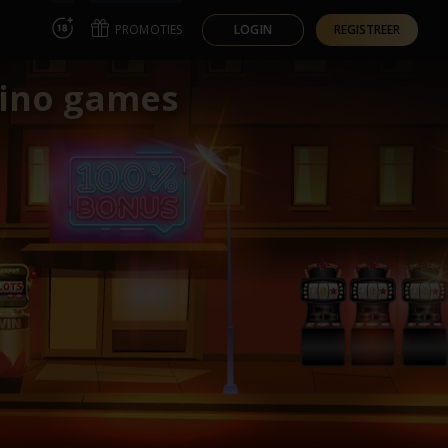
PROMOTIES
LOGIN
REGISTREER
sino games