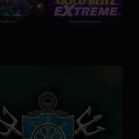
Starburst
Gold Blitz Extreme