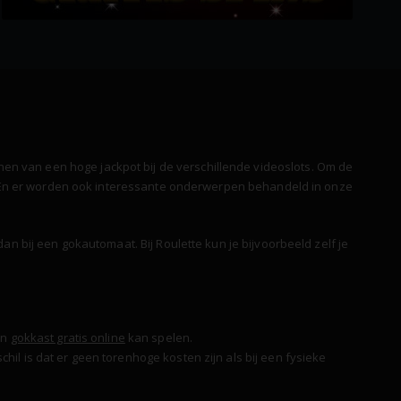
 van een hoge jackpot bij de verschillende videoslots. Om de
s. En er worden ook interessante onderwerpen behandeld in onze
 bij een gokautomaat. Bij Roulette kun je bijvoorbeeld zelf je
en
gokkast gratis online
kan spelen.
l is dat er geen torenhoge kosten zijn als bij een fysieke