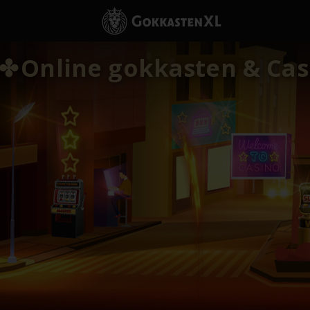
 ✤
Online gokkasten & Ca