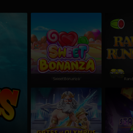
Sweet Bonanza
Rand